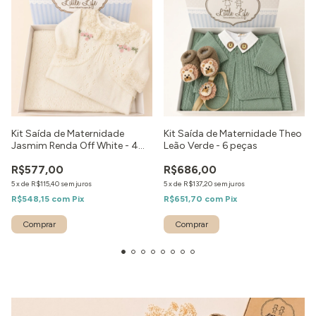
Kit Saída de Maternidade
Kit Saída de Maternidade Theo
Jasmim Renda Off White - 4
Leão Verde - 6 peças
peças
R$577,00
R$686,00
5
x
de
R$115,40
sem juros
5
x
de
R$137,20
sem juros
R$548,15
com
Pix
R$651,70
com
Pix
Comprar
Comprar