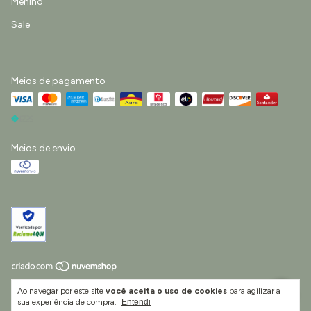
Menino
Sale
Meios de pagamento
Meios de envio
Copyright Little Life Vestuário e Acessórios Infantis Ltda - 55422511000193 -
Ao navegar por este site
você aceita o uso de cookies
para agilizar a
2026. Todos os direitos reservados.
sua experiência de compra.
Entendi