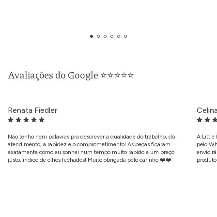
Avaliações do Google ⭐⭐⭐⭐⭐
Renata Fiedler
Celin
Não tenho nem palavras pra descrever a qualidade do trabalho, do
A Littl
atendimento, a rapidez e o comprometimento! As peças ficaram
pelo Wh
exatamente como eu sonhei num tempo muito rapido e um preço
envio rá
justo, indico de olhos fechados! Muito obrigada pelo carinho ❤️❤️
produto