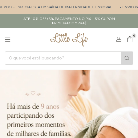
17 - ESPECIALISTA EM SAÍDA DE MATERNIDADE E ENXOVAL
• ENVIO PARA 
ATÉ 10% OFF (5% PAGAMENTO NO PIX + 5% CUPOM
PRIMEIRACOMPRA)
0