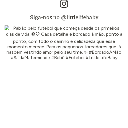
Siga-nos no @littlelifebaby