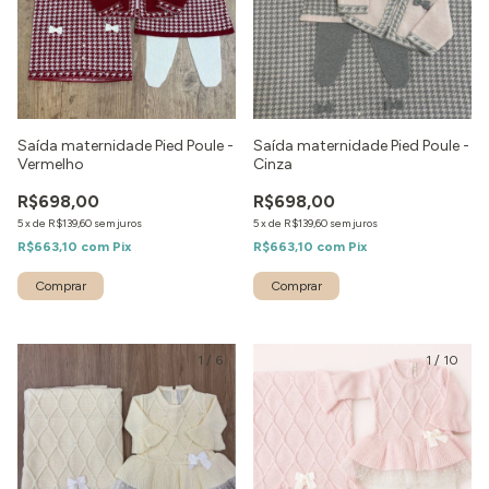
Saída maternidade Pied Poule -
Saída maternidade Pied Poule -
Vermelho
Cinza
R$698,00
R$698,00
5
x
de
R$139,60
sem juros
5
x
de
R$139,60
sem juros
R$663,10
com
Pix
R$663,10
com
Pix
Comprar
Comprar
1
/
6
1
/
10