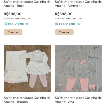
Saída maternidade Casinha de
Saída maternidade Casinha de
Abelha - Rosa
Abelha - Vermelho
R$698,00
R$698,00
5
x
de
R$139,60
sem juros
5
x
de
R$139,60
sem juros
R$663,10
com
Pix
R$663,10
com
Pix
Comprar
Comprar
1
/
6
1
/
8
Saída maternidade Casinha de
Saída maternidade Casinha de
Abelha - Branco
Abelha - Azul