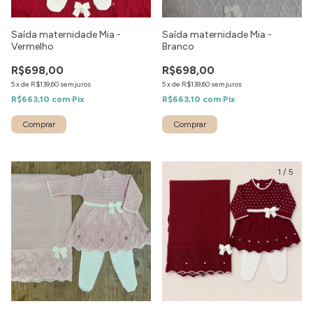
Saída maternidade Mia -
Saída maternidade Mia -
Vermelho
Branco
R$698,00
R$698,00
5
x
de
R$139,60
sem juros
5
x
de
R$139,60
sem juros
R$663,10
com
Pix
R$663,10
com
Pix
Comprar
Comprar
1
/
4
1
/
5