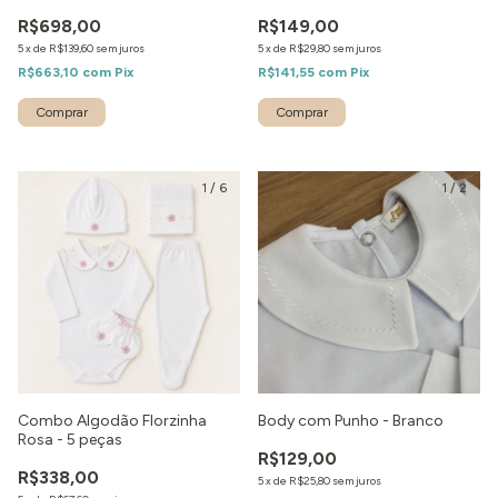
R$698,00
R$149,00
5
x
de
R$139,60
sem juros
5
x
de
R$29,80
sem juros
R$663,10
com
Pix
R$141,55
com
Pix
Comprar
1
/
6
1
/
2
Combo Algodão Florzinha
Body com Punho - Branco
Rosa - 5 peças
R$129,00
R$338,00
5
x
de
R$25,80
sem juros