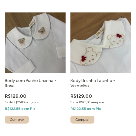
1
/
7
1
/
2
Body com Punho Ursinha -
Body Ursinha Lacinho -
Rosa
Vermelho
R$129,00
R$129,00
5
x
de
R$25,80
sem juros
5
x
de
R$25,80
sem juros
R$122,55
com
Pix
R$122,55
com
Pix