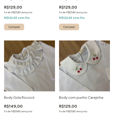
R$129,00
R$129,00
5
x
de
R$25,80
sem juros
5
x
de
R$25,80
sem juros
R$122,55
com
Pix
R$122,55
com
Pix
1
/
2
1
/
2
Body Gola Rococó
Body com punho Cerejinha
R$149,00
R$129,00
5
x
de
R$29,80
sem juros
5
x
de
R$25,80
sem juros