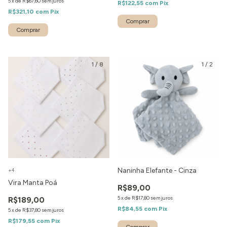
5
x
de
R$67,60
sem juros
R$122,55
com
Pix
R$321,10
com
Pix
1
/
8
1
/
2
Naninha Elefante - Cinza
+4
Vira Manta Poá
R$89,00
5
x
de
R$17,80
sem juros
R$189,00
R$84,55
com
Pix
5
x
de
R$37,80
sem juros
R$179,55
com
Pix