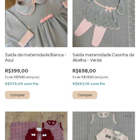
Saída de maternidade Bianca -
Saída maternidade Casinha de
Azul
Abelha - Verde
R$399,00
R$698,00
5
x
de
R$79,80
sem juros
5
x
de
R$139,60
sem juros
R$379,05
com
Pix
R$663,10
com
Pix
Comprar
Comprar
1
/
3
1
/
3