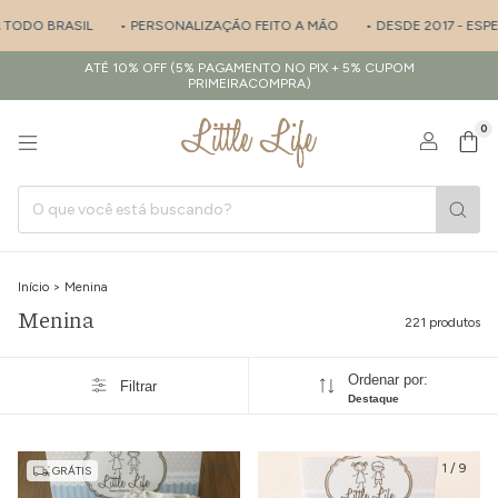
• PERSONALIZAÇÃO FEITO A MÃO
• DESDE 2017 - ESPECIALISTA EM SAÍ
ATÉ 10% OFF (5% PAGAMENTO NO PIX + 5% CUPOM
PRIMEIRACOMPRA)
0
Início
>
Menina
Menina
221 produtos
Ordenar por:
Filtrar
Destaque
1
/
8
1
/
9
GRÁTIS