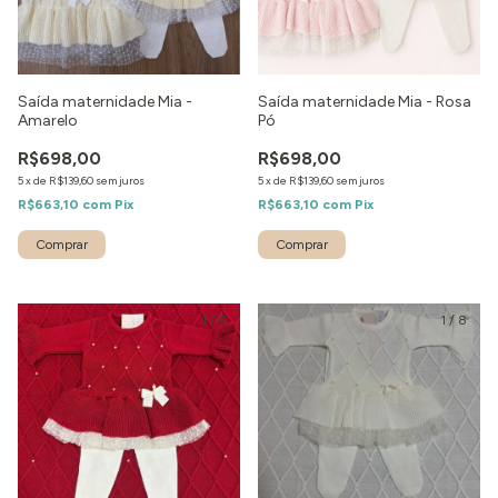
Saída maternidade Mia -
Saída maternidade Mia - Rosa
Amarelo
Pó
R$698,00
R$698,00
5
x
de
R$139,60
sem juros
5
x
de
R$139,60
sem juros
R$663,10
com
Pix
R$663,10
com
Pix
Comprar
Comprar
1
/
6
1
/
8