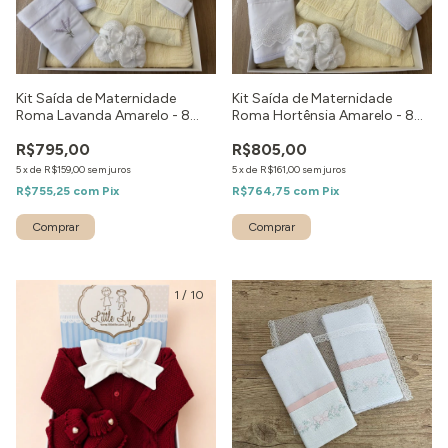
Kit Saída de Maternidade
Kit Saída de Maternidade
Roma Lavanda Amarelo - 8
Roma Hortênsia Amarelo - 8
peças
peças
R$795,00
R$805,00
5
x
de
R$159,00
sem juros
5
x
de
R$161,00
sem juros
R$755,25
com
Pix
R$764,75
com
Pix
Comprar
Comprar
1
/
10