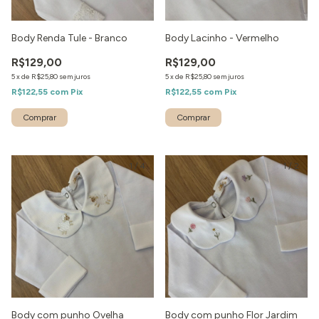
Body Renda Tule - Branco
Body Lacinho - Vermelho
R$129,00
R$129,00
5
x
de
R$25,80
sem juros
5
x
de
R$25,80
sem juros
R$122,55
com
Pix
R$122,55
com
Pix
1
/
4
1
/
2
Body com punho Ovelha
Body com punho Flor Jardim