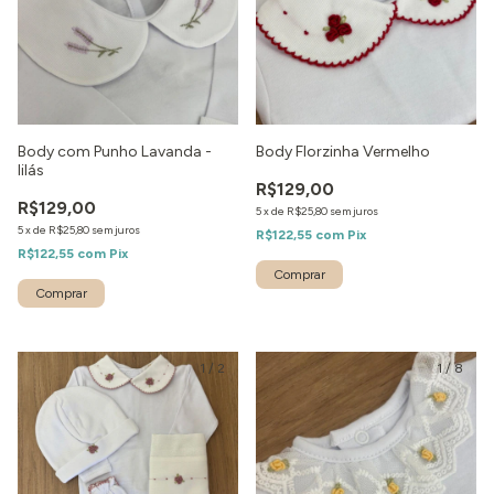
Body com Punho Lavanda -
Body Florzinha Vermelho
lilás
R$129,00
R$129,00
5
x
de
R$25,80
sem juros
5
x
de
R$25,80
sem juros
R$122,55
com
Pix
R$122,55
com
Pix
1
/
2
1
/
8