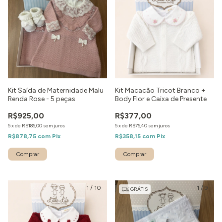
Kit Saída de Maternidade Malu
Kit Macacão Tricot Branco +
Renda Rose - 5 peças
Body Flor e Caixa de Presente
R$925,00
R$377,00
5
x
de
R$185,00
sem juros
5
x
de
R$75,40
sem juros
R$878,75
com
Pix
R$358,15
com
Pix
Comprar
Comprar
1
/
10
1
/
9
GRÁTIS