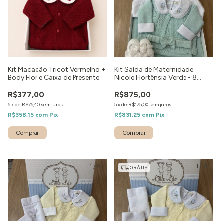
Kit Macacão Tricot Vermelho +
Kit Saída de Maternidade
Body Flor e Caixa de Presente
Nicole Hortênsia Verde - 8
peças
R$377,00
R$875,00
5
x
de
R$75,40
sem juros
5
x
de
R$175,00
sem juros
R$358,15
com
Pix
R$831,25
com
Pix
Comprar
Comprar
1
/
9
1
/
9
GRÁTIS