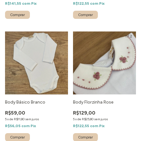
R$141,55
com
Pix
R$122,55
com
Pix
1
/
2
Body Básico Branco
Body Florzinha Rose
R$59,00
R$129,00
5
x
de
R$11,80
sem juros
5
x
de
R$25,80
sem juros
R$56,05
com
Pix
R$122,55
com
Pix
Comprar