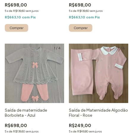
R$698,00
R$698,00
5
x
de
R$139,60
sem juros
5
x
de
R$139,60
sem juros
R$663,10
com
Pix
R$663,10
com
Pix
Comprar
Comprar
1
/
4
1
/
6
Saída de maternidade
Saída de Maternidade Algodão
Borboleta - Azul
Floral - Rose
R$698,00
R$249,00
5
x
de
R$139,60
sem juros
5
x
de
R$49,80
sem juros