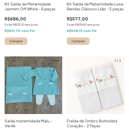
Kit Saída de Maternidade
Kit Saída de Maternidade Luisa
Jasmim Off White - 6 peças
Rendas Clássico Lilás - 5 peças
R$686,00
R$577,00
5
x
de
R$137,20
sem juros
5
x
de
R$115,40
sem juros
R$651,70
com
Pix
R$548,15
com
Pix
Comprar
Comprar
1
/
8
1
/
3
Saída maternidade Malu -
Fralda de Ombro Borboleta
Verde
Coração - 2 Peças