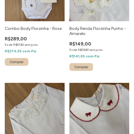
Combo Body Florzinha - Rose
Body Renda Florzinha Punho -
Amarelo
R$289,00
R$149,00
5
x
de
R$57,80
sem juros
5
x
de
R$29,80
sem juros
R$274,55
com
Pix
R$141,55
com
Pix
1
/
2
1
/
2