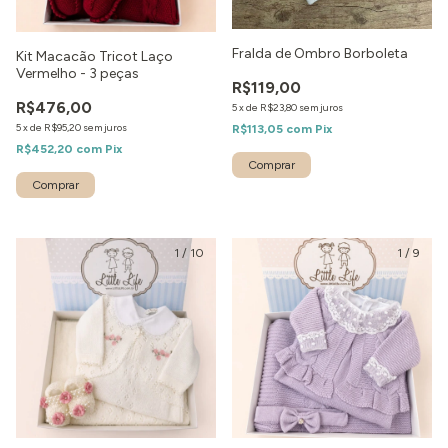
Fralda de Ombro Borboleta
Kit Macacão Tricot Laço
Vermelho - 3 peças
R$119,00
R$476,00
5
x
de
R$23,80
sem juros
5
x
de
R$95,20
sem juros
R$113,05
com
Pix
R$452,20
com
Pix
Comprar
1
/
10
1
/
9