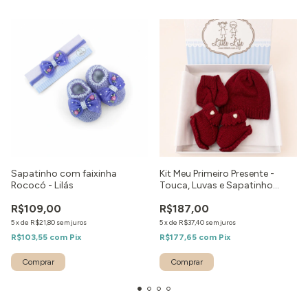
Sapatinho com faixinha
Kit Meu Primeiro Presente -
Rococó - Lilás
Touca, Luvas e Sapatinho
Coração Vermelho
R$109,00
R$187,00
5
x
de
R$21,80
sem juros
5
x
de
R$37,40
sem juros
R$103,55
com
Pix
R$177,65
com
Pix
Comprar