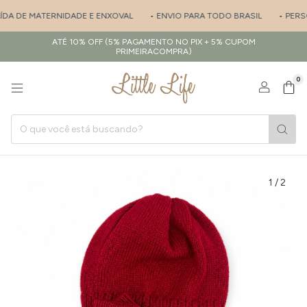
ÍDA DE MATERNIDADE E ENXOVAL
• ENVIO PARA TODO BRASIL
• PERSO
ATÉ 10% OFF (5% PAGAMENTO NO PIX + 5% CUPOM
PRIMEIRACOMPRA)
0
1
/
2