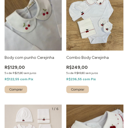
Body com punho Cerejinha
Combo Body Cerejinha
R$129,00
R$249,00
5
x
de
R$25,80
sem juros
5
x
de
R$49,80
sem juros
R$122,55
com
Pix
R$236,55
com
Pix
1
/
6
1
/
4