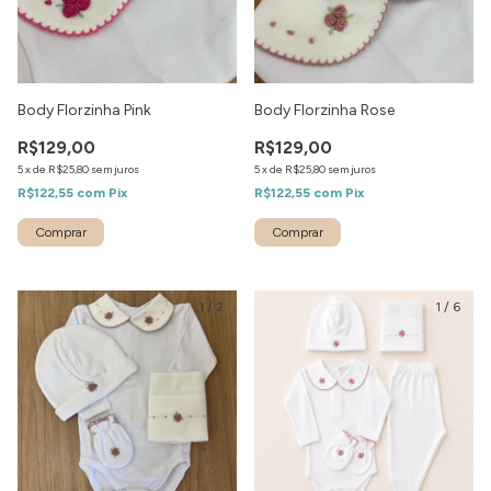
Body Florzinha Pink
Body Florzinha Rose
R$129,00
R$129,00
5
x
de
R$25,80
sem juros
5
x
de
R$25,80
sem juros
R$122,55
com
Pix
R$122,55
com
Pix
1
/
2
1
/
6