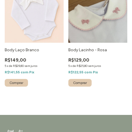
Body Laço Branco
Body Lacinho - Rosa
R$149,00
R$129,00
5
x
de
R$29,80
sem juros
5
x
de
R$25,80
sem juros
R$141,55
com
Pix
R$122,55
com
Pix