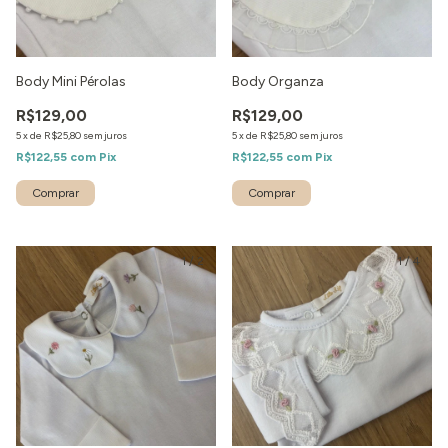
Body Mini Pérolas
Body Organza
R$129,00
R$129,00
5
x
de
R$25,80
sem juros
5
x
de
R$25,80
sem juros
R$122,55
com
Pix
R$122,55
com
Pix
1
/
2
1
/
4