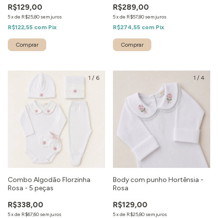
R$129,00
R$289,00
5
x
de
R$25,80
sem juros
5
x
de
R$57,80
sem juros
R$122,55
com
Pix
R$274,55
com
Pix
1
/
6
1
/
4
Combo Algodão Florzinha
Body com punho Hortênsia -
Rosa - 5 peças
Rosa
R$338,00
R$129,00
5
x
de
R$67,60
sem juros
5
x
de
R$25,80
sem juros