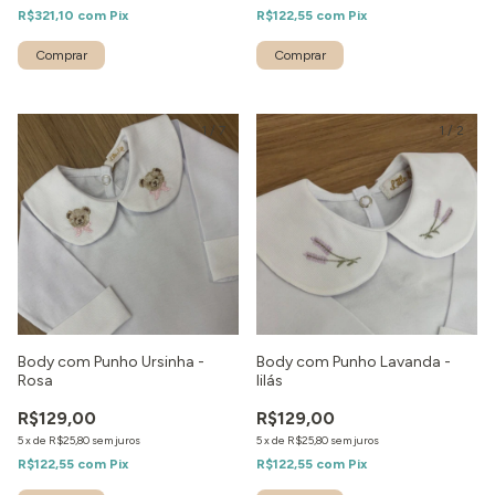
R$321,10
com
Pix
R$122,55
com
Pix
1
/
7
1
/
2
Body com Punho Ursinha -
Body com Punho Lavanda -
Rosa
lilás
R$129,00
R$129,00
5
x
de
R$25,80
sem juros
5
x
de
R$25,80
sem juros
R$122,55
com
Pix
R$122,55
com
Pix