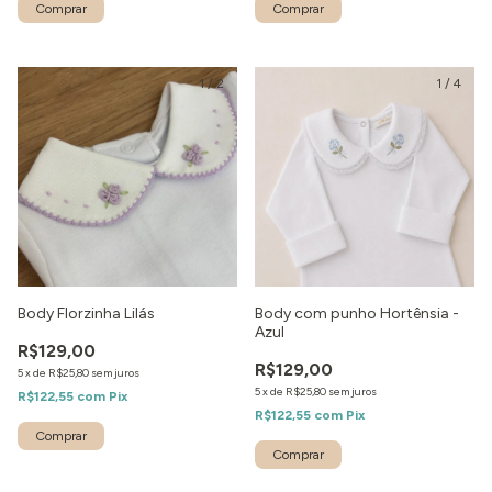
1
/
2
1
/
4
Body Florzinha Lilás
Body com punho Hortênsia -
Azul
R$129,00
R$129,00
5
x
de
R$25,80
sem juros
5
x
de
R$25,80
sem juros
R$122,55
com
Pix
R$122,55
com
Pix