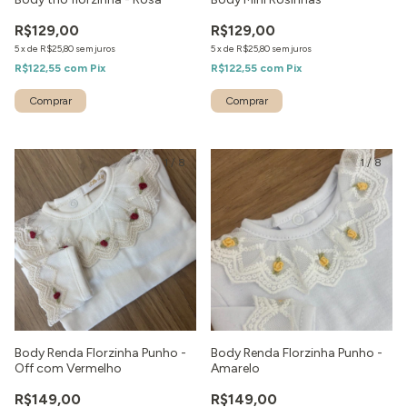
R$129,00
R$129,00
5
x
de
R$25,80
sem juros
5
x
de
R$25,80
sem juros
R$122,55
com
Pix
R$122,55
com
Pix
Comprar
1
/
8
1
/
8
Body Renda Florzinha Punho -
Body Renda Florzinha Punho -
Off com Vermelho
Amarelo
R$149,00
R$149,00