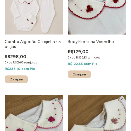
Combo Algodão Cerejinha - 5
Body Florzinha Vermelho
peças
R$129,00
R$298,00
5
x
de
R$25,80
sem juros
5
x
de
R$59,60
sem juros
R$122,55
com
Pix
R$283,10
com
Pix
1
/
2
1
/
2