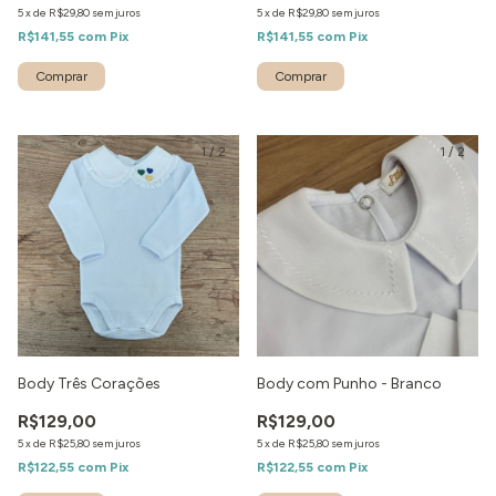
5
x
de
R$29,80
sem juros
5
x
de
R$29,80
sem juros
R$141,55
com
Pix
R$141,55
com
Pix
1
/
2
1
/
2
Body Três Corações
Body com Punho - Branco
R$129,00
R$129,00
5
x
de
R$25,80
sem juros
5
x
de
R$25,80
sem juros
R$122,55
com
Pix
R$122,55
com
Pix