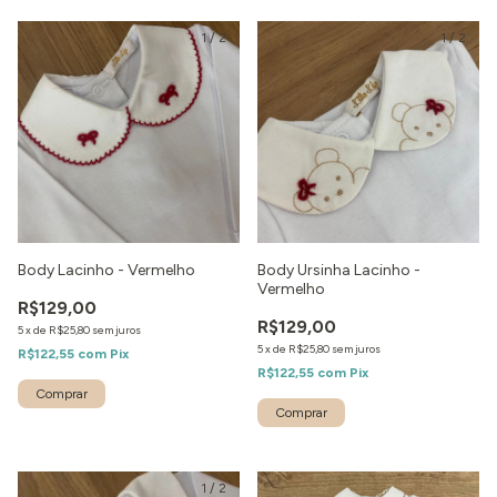
1
/
2
1
/
2
Body Lacinho - Vermelho
Body Ursinha Lacinho -
Vermelho
R$129,00
R$129,00
5
x
de
R$25,80
sem juros
5
x
de
R$25,80
sem juros
R$122,55
com
Pix
R$122,55
com
Pix
1
/
2