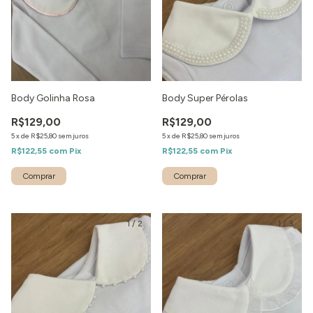
Body Golinha Rosa
Body Super Pérolas
R$129,00
R$129,00
5
x
de
R$25,80
sem juros
5
x
de
R$25,80
sem juros
R$122,55
com
Pix
R$122,55
com
Pix
1
/
2
1
/
3