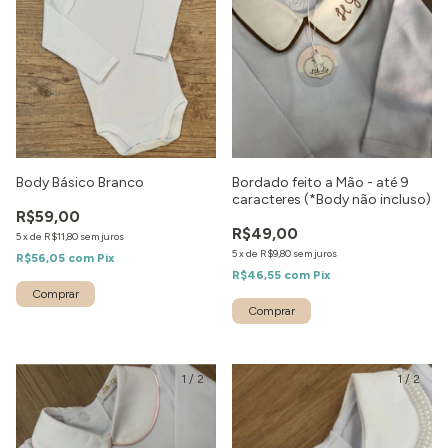
Body Básico Branco
Bordado feito a Mão - até 9
caracteres (*Body não incluso)
R$59,00
R$49,00
5
x
de
R$11,80
sem juros
5
x
de
R$9,80
sem juros
R$56,05
com
Pix
R$46,55
com
Pix
Comprar
1
/
2
1
/
2