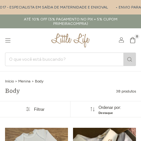
IALISTA EM SAÍDA DE MATERNIDADE E ENXOVAL
• ENVIO PARA TODO BRAS
ATÉ 10% OFF (5% PAGAMENTO NO PIX + 5% CUPOM
PRIMEIRACOMPRA)
0
Início
>
Menina
>
Body
Body
38 produtos
Ordenar por:
Filtrar
Destaque
1
/
7