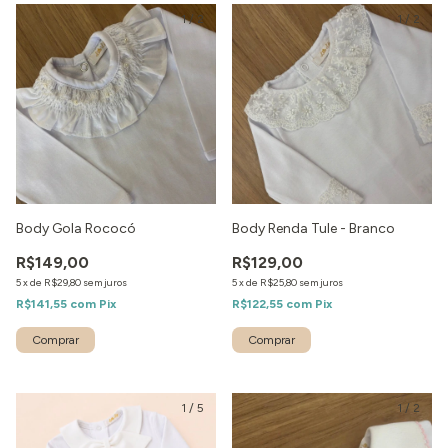
1
/
2
1
/
2
Body Gola Rococó
Body Renda Tule - Branco
R$149,00
R$129,00
5
x
de
R$29,80
sem juros
5
x
de
R$25,80
sem juros
R$141,55
com
Pix
R$122,55
com
Pix
1
/
5
1
/
2