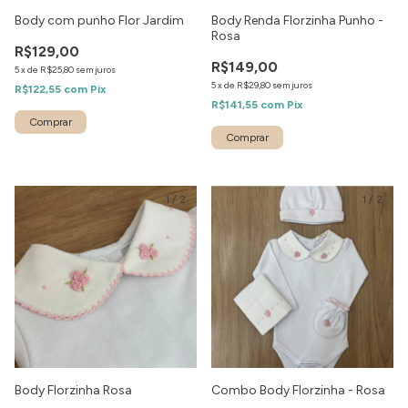
Body com punho Flor Jardim
Body Renda Florzinha Punho -
Rosa
R$129,00
R$149,00
5
x
de
R$25,80
sem juros
5
x
de
R$29,80
sem juros
R$122,55
com
Pix
R$141,55
com
Pix
1
/
2
1
/
2
Body Florzinha Rosa
Combo Body Florzinha - Rosa