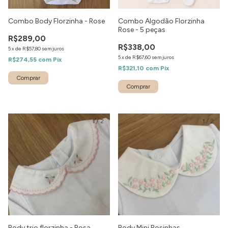
Combo Body Florzinha - Rose
Combo Algodão Florzinha
Rose - 5 peças
R$289,00
R$338,00
5
x
de
R$57,80
sem juros
5
x
de
R$67,60
sem juros
R$274,55
com
Pix
R$321,10
com
Pix
1
/
2
1
/
2
Body trio florzinha - Rosa
Body Mini Rosinhas