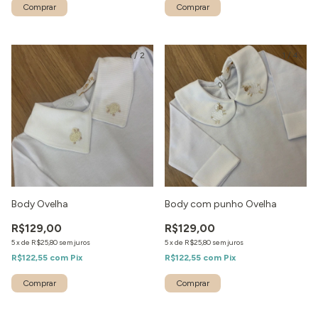
1
/
2
1
/
4
Body Ovelha
Body com punho Ovelha
R$129,00
R$129,00
5
x
de
R$25,80
sem juros
5
x
de
R$25,80
sem juros
R$122,55
com
Pix
R$122,55
com
Pix