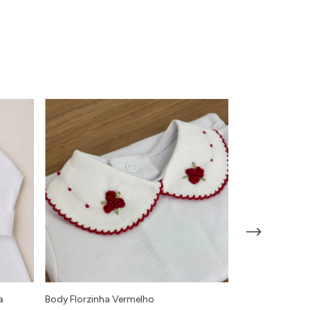
a
Body Florzinha Vermelho
Body com Punho 