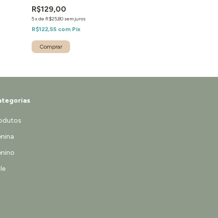
R$129,00
R$129,00
5
x
de
R$25,80
sem juros
5
x
de
R$25,80
sem jur
R$122,55
com
Pix
R$122,55
com
Pix
tegorias
odutos
nina
nino
le