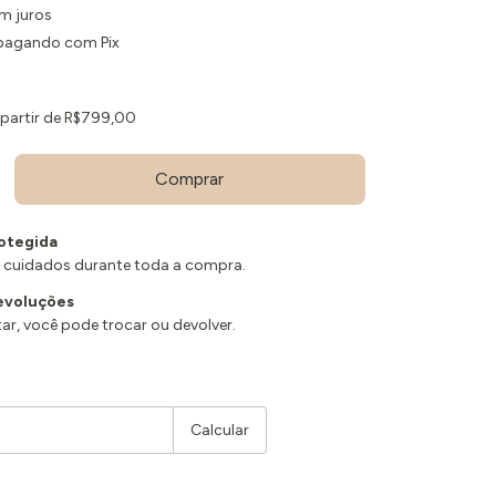
m juros
agando com Pix
 partir de
R$799,00
otegida
 cuidados durante toda a compra.
evoluções
ar, você pode trocar ou devolver.
Alterar CEP
Calcular