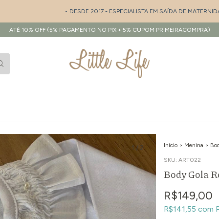
• DESDE 2017 - ESPECIALISTA EM SAÍDA DE MATERNIDADE E
ATÉ 10% OFF (5% PAGAMENTO NO PIX + 5% CUPOM PRIMEIRACOMPRA)
Início
>
Menina
>
Bo
1
/
2
SKU:
ART022
Body Gola R
R$149,00
R$141,55
com
P