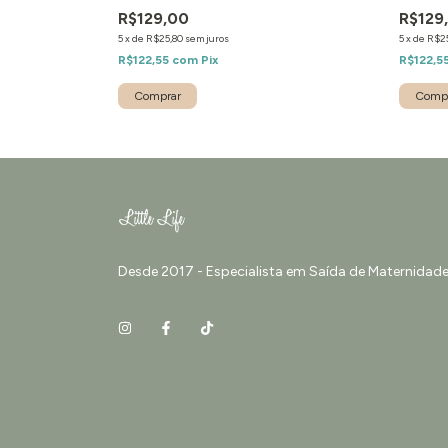
R$129,00
R$129
5
x
de
R$25,80
sem juros
5
x
de
R$2
R$122,55
com
Pix
R$122,5
Desde 2017 - Especialista em Saída de Maternidade 