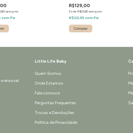
,00
R$129,00
5,80
sem juros
5
x
de
R$25,80
sem juros
5
com
Pix
R$122,55
com
Pix
Little Life Baby
Ca
Quem Somos
Pr
e enxoval.
Onde Estamos
Me
Fale conosco
Me
Perguntas Frequentes
Sa
Trocas e Devoluções
Política de Privacidade