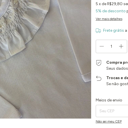
5
x de
R$29,80
se
5% de desconto
p
Ver mais detalhes
Frete grátis
a
Compra pr
Seus dados
Trocas e d
Se não gost
Entregas para o CEP:
Meios de envio
Não sei meu CEP