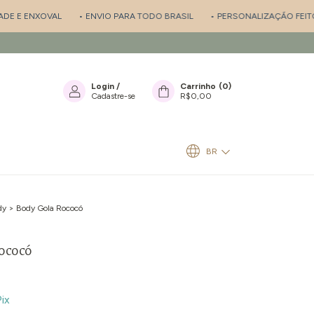
 ENXOVAL
• ENVIO PARA TODO BRASIL
• PERSONALIZAÇÃO FEITO A M
Login
/
Carrinho
(
0
)
Cadastre-se
R$0,00
BR
dy
>
Body Gola Rococó
ococó
ix