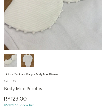
Início
>
Menina
>
Body
>
Body Mini Pérolas
SKU:
433
Body Mini Pérolas
R$129,00
R$122,55
com
Pix