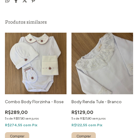
Produtos similares
Combo Body Florzinha - Rose
Body Renda Tule - Branco
R$289,00
R$129,00
5
x
de
R$57,80
sem juros
5
x
de
R$25,80
sem juros
R$274,55
com
Pix
R$122,55
com
Pix