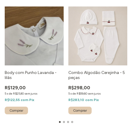
Body com Punho Lavanda -
Combo Algodão Cerejinha - 5
lilás
peças
R$129,00
R$298,00
5
x
de
R$25,80
sem juros
5
x
de
R$59,60
sem juros
R$122,55
com
Pix
R$283,10
com
Pix