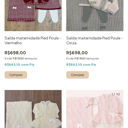
Saída maternidade Pied Poule -
Saída maternidade Pied Poule -
Vermelho
Cinza
R$698,00
R$698,00
5
x
de
R$139,60
sem juros
5
x
de
R$139,60
sem juros
R$663,10
com
Pix
R$663,10
com
Pix
Comprar
Comprar
1
/
6
1
/
10