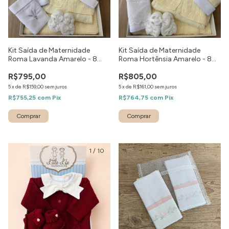
Kit Saída de Maternidade
Kit Saída de Maternidade
Roma Lavanda Amarelo - 8
Roma Hortênsia Amarelo - 8
peças
peças
R$795,00
R$805,00
5
x
de
R$159,00
sem juros
5
x
de
R$161,00
sem juros
R$755,25
com
Pix
R$764,75
com
Pix
Comprar
Comprar
1
/
10