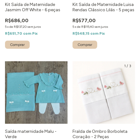
Kit Saída de Maternidade
Kit Saída de Maternidade Luisa
Jasmim Off White - 6 peças
Rendas Clássico Lilás - 5 peças
R$686,00
R$577,00
5
x
de
R$137,20
sem juros
5
x
de
R$115,40
sem juros
R$651,70
com
Pix
R$548,15
com
Pix
Comprar
Comprar
1
/
8
1
/
3
Saída maternidade Malu -
Fralda de Ombro Borboleta
Verde
Coração - 2 Peças