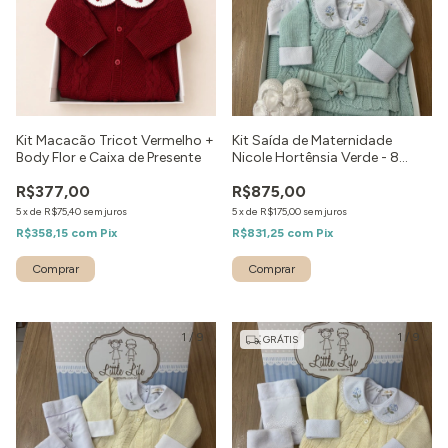
Kit Macacão Tricot Vermelho +
Kit Saída de Maternidade
Body Flor e Caixa de Presente
Nicole Hortênsia Verde - 8
peças
R$377,00
R$875,00
5
x
de
R$75,40
sem juros
5
x
de
R$175,00
sem juros
R$358,15
com
Pix
R$831,25
com
Pix
Comprar
Comprar
1
/
9
1
/
9
GRÁTIS