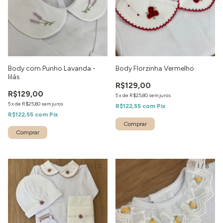
Body com Punho Lavanda -
Body Florzinha Vermelho
lilás
R$129,00
R$129,00
5
x
de
R$25,80
sem juros
5
x
de
R$25,80
sem juros
R$122,55
com
Pix
R$122,55
com
Pix
1
/
2
1
/
8