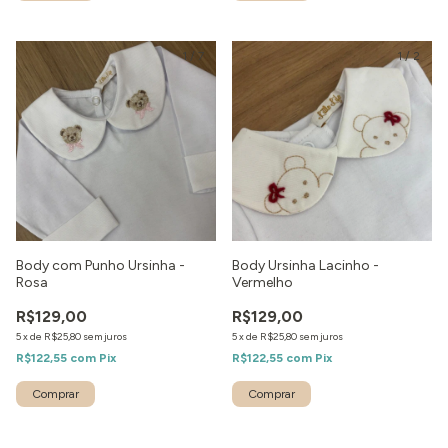
1
/
7
1
/
2
Body com Punho Ursinha -
Body Ursinha Lacinho -
Rosa
Vermelho
R$129,00
R$129,00
5
x
de
R$25,80
sem juros
5
x
de
R$25,80
sem juros
R$122,55
com
Pix
R$122,55
com
Pix