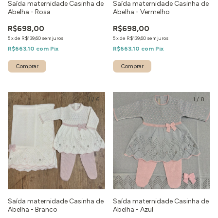
Saída maternidade Casinha de
Saída maternidade Casinha de
Abelha - Rosa
Abelha - Vermelho
R$698,00
R$698,00
5
x
de
R$139,60
sem juros
5
x
de
R$139,60
sem juros
R$663,10
com
Pix
R$663,10
com
Pix
Comprar
Comprar
1
/
6
1
/
8
Saída maternidade Casinha de
Saída maternidade Casinha de
Abelha - Branco
Abelha - Azul