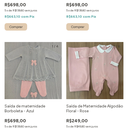
R$698,00
R$698,00
5
x
de
R$139,60
sem juros
5
x
de
R$139,60
sem juros
R$663,10
com
Pix
R$663,10
com
Pix
Comprar
Comprar
1
/
4
1
/
6
Saída de maternidade
Saída de Maternidade Algodão
Borboleta - Azul
Floral - Rose
R$698,00
R$249,00
5
x
de
R$139,60
sem juros
5
x
de
R$49,80
sem juros