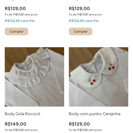
R$129,00
R$129,00
5
x
de
R$25,80
sem juros
5
x
de
R$25,80
sem juros
R$122,55
com
Pix
R$122,55
com
Pix
1
/
2
1
/
2
Body Gola Rococó
Body com punho Cerejinha
R$149,00
R$129,00
5
x
de
R$29,80
sem juros
5
x
de
R$25,80
sem juros