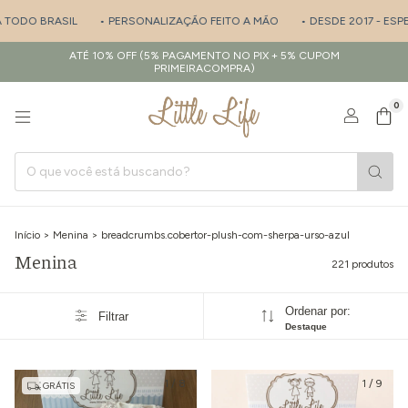
• PERSONALIZAÇÃO FEITO A MÃO
• DESDE 2017 - ESPECIALISTA EM SAÍ
ATÉ 10% OFF (5% PAGAMENTO NO PIX + 5% CUPOM
PRIMEIRACOMPRA)
0
Início
>
Menina
>
breadcrumbs.cobertor-plush-com-sherpa-urso-azul
Menina
221 produtos
Ordenar por:
Filtrar
Destaque
1
/
8
1
/
9
GRÁTIS