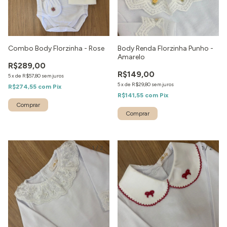
Combo Body Florzinha - Rose
Body Renda Florzinha Punho -
Amarelo
R$289,00
R$149,00
5
x
de
R$57,80
sem juros
5
x
de
R$29,80
sem juros
R$274,55
com
Pix
R$141,55
com
Pix
1
/
2
1
/
2