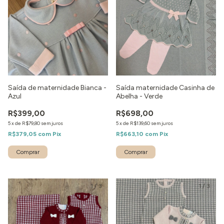
Saída de maternidade Bianca -
Saída maternidade Casinha de
Azul
Abelha - Verde
R$399,00
R$698,00
5
x
de
R$79,80
sem juros
5
x
de
R$139,60
sem juros
R$379,05
com
Pix
R$663,10
com
Pix
Comprar
Comprar
1
/
3
1
/
3