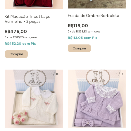
Fralda de Ombro Borboleta
Kit Macacão Tricot Laço
Vermelho - 3 peças
R$119,00
R$476,00
5
x
de
R$23,80
sem juros
5
x
de
R$95,20
sem juros
R$113,05
com
Pix
R$452,20
com
Pix
Comprar
1
/
10
1
/
9