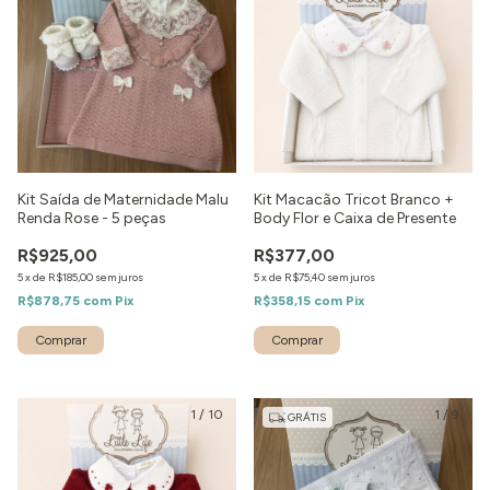
Kit Saída de Maternidade Malu
Kit Macacão Tricot Branco +
Renda Rose - 5 peças
Body Flor e Caixa de Presente
R$925,00
R$377,00
5
x
de
R$185,00
sem juros
5
x
de
R$75,40
sem juros
R$878,75
com
Pix
R$358,15
com
Pix
Comprar
Comprar
1
/
10
1
/
9
GRÁTIS