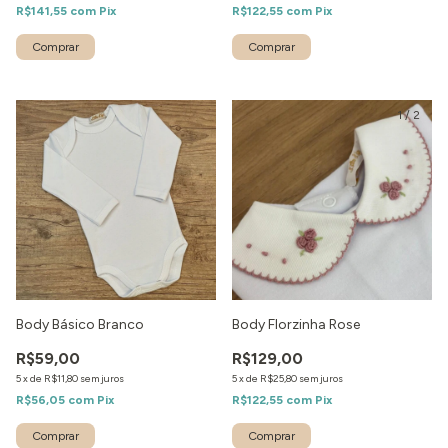
R$141,55
com
Pix
R$122,55
com
Pix
1
/
2
Body Básico Branco
Body Florzinha Rose
R$59,00
R$129,00
5
x
de
R$11,80
sem juros
5
x
de
R$25,80
sem juros
R$56,05
com
Pix
R$122,55
com
Pix
Comprar