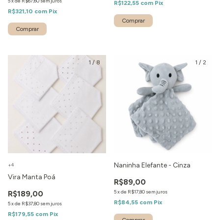
5
x
de
R$67,60
sem juros
R$122,55
com
Pix
R$321,10
com
Pix
1
/
8
1
/
2
Naninha Elefante - Cinza
+4
Vira Manta Poá
R$89,00
5
x
de
R$17,80
sem juros
R$189,00
R$84,55
com
Pix
5
x
de
R$37,80
sem juros
R$179,55
com
Pix