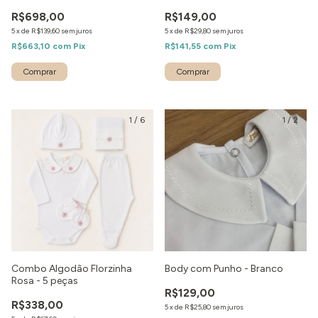
R$698,00
R$149,00
5
x
de
R$139,60
sem juros
5
x
de
R$29,80
sem juros
R$663,10
com
Pix
R$141,55
com
Pix
Comprar
1
/
6
1
/
2
Combo Algodão Florzinha
Body com Punho - Branco
Rosa - 5 peças
R$129,00
R$338,00
5
x
de
R$25,80
sem juros