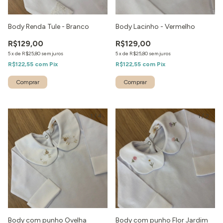
Body Renda Tule - Branco
Body Lacinho - Vermelho
R$129,00
R$129,00
5
x
de
R$25,80
sem juros
5
x
de
R$25,80
sem juros
R$122,55
com
Pix
R$122,55
com
Pix
1
/
4
1
/
2
Body com punho Ovelha
Body com punho Flor Jardim