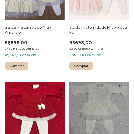
Saída maternidade Mia -
Saída maternidade Mia - Rosa
Amarelo
Pó
R$698,00
R$698,00
5
x
de
R$139,60
sem juros
5
x
de
R$139,60
sem juros
R$663,10
com
Pix
R$663,10
com
Pix
Comprar
Comprar
1
/
6
1
/
8