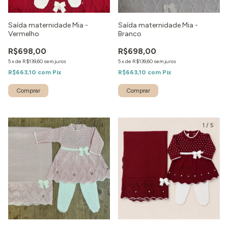
Saída maternidade Mia -
Saída maternidade Mia -
Vermelho
Branco
R$698,00
R$698,00
5
x
de
R$139,60
sem juros
5
x
de
R$139,60
sem juros
R$663,10
com
Pix
R$663,10
com
Pix
Comprar
Comprar
1
/
4
1
/
5