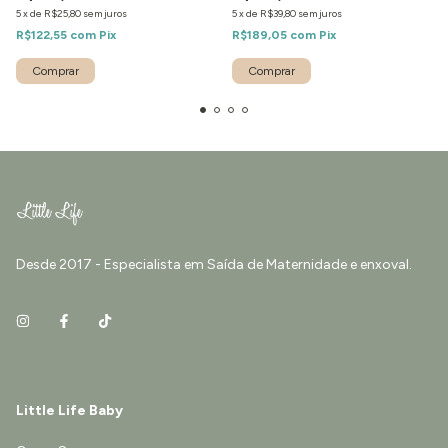
5
x
de
R$25,80
sem juros
5
x
de
R$39,80
sem juros
R$122,55
com
Pix
R$189,05
com
Pix
Desde 2017 - Especialista em Saída de Maternidade e enxoval.
Little Life Baby