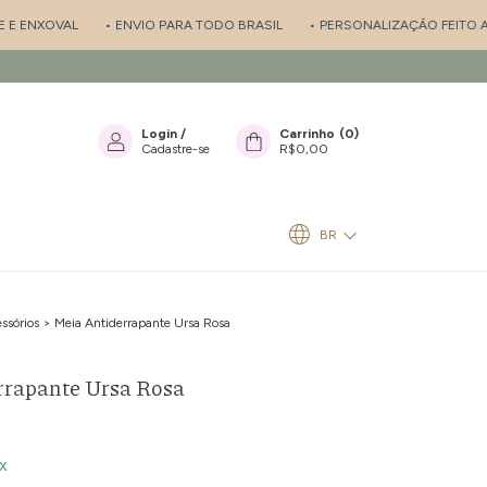
NXOVAL
• ENVIO PARA TODO BRASIL
• PERSONALIZAÇÃO FEITO A MÃO
Login
/
Carrinho
(
0
)
Cadastre-se
R$0,00
BR
ssórios
>
Meia Antiderrapante Ursa Rosa
rrapante Ursa Rosa
x