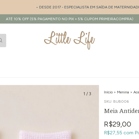
• DESDE 2017 - ESPECIALISTA EM SAÍDA DE MATERNIDADE E E
ATÉ 10% OFF (5% PAGAMENTO NO PIX + 5% CUPOM PRIMEIRACOMPRA)
Início
>
Menina
>
Ace
1
/
3
SKU:
BUB006
Meia Antide
R$29,00
R$27,55
com
Pi