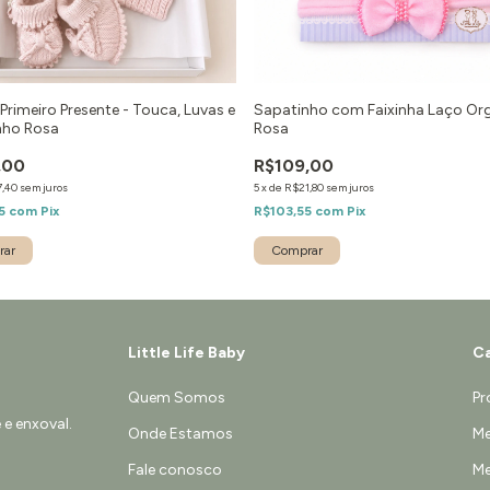
 Primeiro Presente - Touca, Luvas e
Sapatinho com Faixinha Laço Or
nho Rosa
Rosa
,00
R$109,00
7,40
sem juros
5
x
de
R$21,80
sem juros
65
com
Pix
R$103,55
com
Pix
rar
Comprar
Little Life Baby
Ca
Quem Somos
Pr
e enxoval.
Onde Estamos
Me
Fale conosco
Me