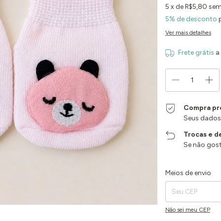
5
x de
R$5,80
sem
5% de desconto
p
Ver mais detalhes
Frete grátis
a
Compra pr
Seus dados
Trocas e d
Se não gost
Entregas para o CEP:
Meios de envio
Não sei meu CEP