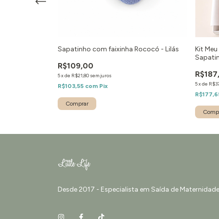
 - Touca, Luvas e
Sapatinho com faixinha Rococó - Lilás
Kit Meu
elho
Sapati
R$109,00
R$187
5
x
de
R$21,80
sem juros
5
x
de
R$3
R$103,55
com
Pix
R$177,
Comp
Desde 2017 - Especialista em Saída de Maternidade 