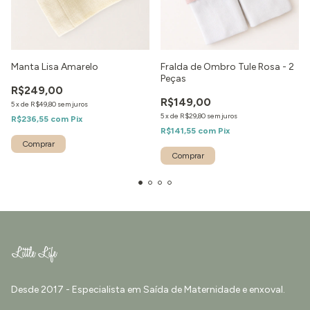
Manta Lisa Amarelo
Fralda de Ombro Tule Rosa - 2
Peças
R$249,00
R$149,00
5
x
de
R$49,80
sem juros
5
x
de
R$29,80
sem juros
R$236,55
com
Pix
R$141,55
com
Pix
Comprar
Desde 2017 - Especialista em Saída de Maternidade e enxoval.