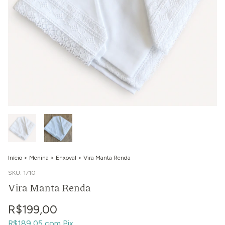
Início
>
Menina
>
Enxoval
>
Vira Manta Renda
SKU:
1710
Vira Manta Renda
R$199,00
R$189,05
com
Pix