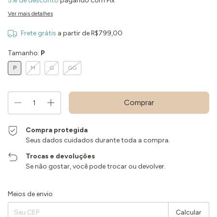
5% de desconto
pagando com Pix
Ver mais detalhes
Frete grátis
a partir de
R$799,00
Tamanho:
P
P
M
G
GG
Compra protegida
Seus dados cuidados durante toda a compra.
Trocas e devoluções
Se não gostar, você pode trocar ou devolver.
Entregas para o CEP:
Alterar CEP
Meios de envio
Calcular