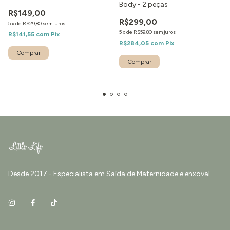
Body - 2 peças
R$149,00
R$299,00
5
x
de
R$29,80
sem juros
5
x
de
R$59,80
sem juros
R$141,55
com
Pix
R$284,05
com
Pix
Comprar
Comprar
Desde 2017 - Especialista em Saída de Maternidade e enxoval.