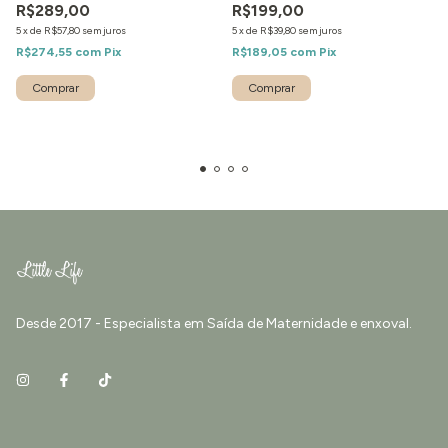
R$289,00
R$199,00
5
x
de
R$57,80
sem juros
5
x
de
R$39,80
sem juros
R$274,55
com
Pix
R$189,05
com
Pix
Comprar
Comprar
Desde 2017 - Especialista em Saída de Maternidade e enxoval.