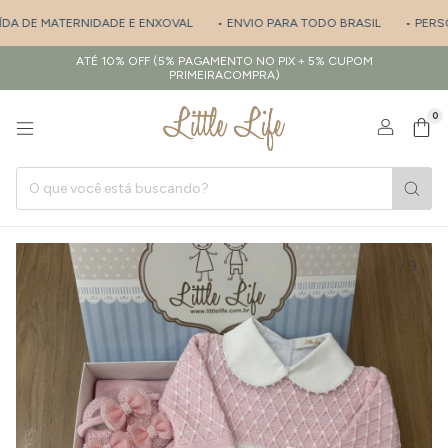
DA DE MATERNIDADE E ENXOVAL
• ENVIO PARA TODO BRASIL
• PERSON
ATÉ 10% OFF (5% PAGAMENTO NO PIX + 5% CUPOM
PRIMEIRACOMPRA)
0
1
/
9