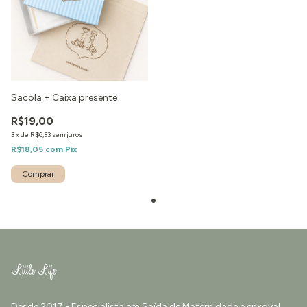
Sacola + Caixa presente
R$19,00
3
x
de
R$6,33
sem juros
R$18,05
com
Pix
Desde 2017 - Especialista em Saída de Maternidade e enxoval.