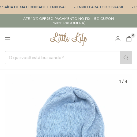
 SAÍDA DE MATERNIDADE E ENXOVAL
• ENVIO PARA TODO BRASIL
• PE
ATÉ 10% OFF (5% PAGAMENTO NO PIX + 5% CUPOM
PRIMEIRACOMPRA)
0
1
/
4