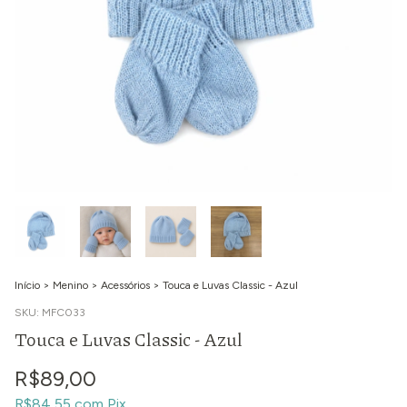
Início
>
Menino
>
Acessórios
>
Touca e Luvas Classic - Azul
SKU:
MFC033
Touca e Luvas Classic - Azul
R$89,00
R$84,55
com
Pix