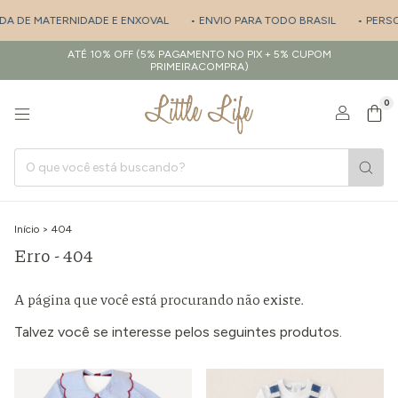
ÍDA DE MATERNIDADE E ENXOVAL
• ENVIO PARA TODO BRASIL
• PERSO
ATÉ 10% OFF (5% PAGAMENTO NO PIX + 5% CUPOM
PRIMEIRACOMPRA)
0
Início
>
404
Erro - 404
A página que você está procurando não existe.
Talvez você se interesse pelos seguintes produtos.