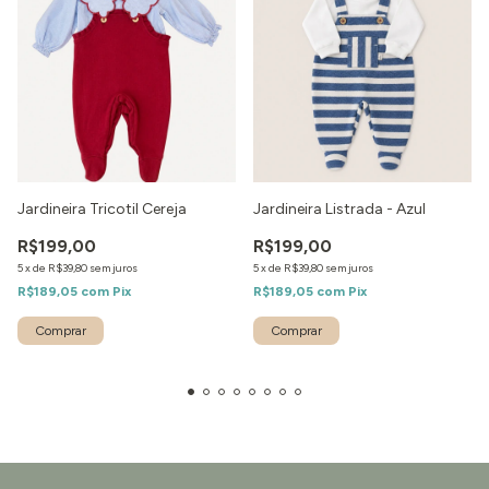
Jardineira Tricotil Cereja
Jardineira Listrada - Azul
R$199,00
R$199,00
5
x
de
R$39,80
sem juros
5
x
de
R$39,80
sem juros
R$189,05
com
Pix
R$189,05
com
Pix
Comprar
Comprar