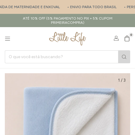
ÍDA DE MATERNIDADE E ENXOVAL
• ENVIO PARA TODO BRASIL
• PERSO
ATÉ 10% OFF (5% PAGAMENTO NO PIX + 5% CUPOM
PRIMEIRACOMPRA)
0
1
/
3