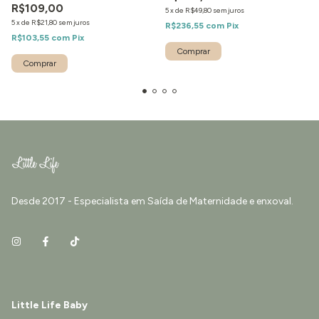
R$109,00
5
x
de
R$49,80
sem juros
5
x
de
R$21,80
sem juros
R$236,55
com
Pix
R$103,55
com
Pix
Desde 2017 - Especialista em Saída de Maternidade e enxoval.
Little Life Baby