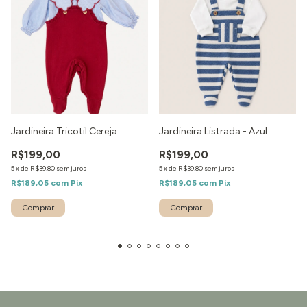
Jardineira Tricotil Cereja
Jardineira Listrada - Azul
R$199,00
R$199,00
5
x
de
R$39,80
sem juros
5
x
de
R$39,80
sem juros
R$189,05
com
Pix
R$189,05
com
Pix
Comprar
Comprar