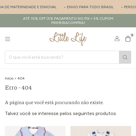
ÍDA DE MATERNIDADE E ENXOVAL
• ENVIO PARA TODO BRASIL
• PERSON
ATÉ 10% OFF (5% PAGAMENTO NO PIX + 5% CUPOM
PRIMEIRACOMPRA)
0
Início
>
404
Erro - 404
A página que você está procurando não existe.
Talvez você se interesse pelos seguintes produtos.