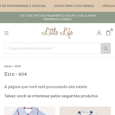
A DE MATERNIDADE E ENXOVAL
• ENVIO PARA TODO BRASIL
• PERSONA
ATÉ 10% OFF (5% PAGAMENTO NO PIX + 5% CUPOM
PRIMEIRACOMPRA)
0
Início
>
404
Erro - 404
A página que você está procurando não existe.
Talvez você se interesse pelos seguintes produtos.