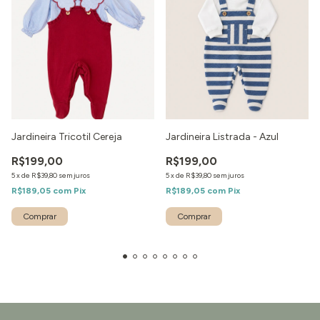
Jardineira Tricotil Cereja
Jardineira Listrada - Azul
R$199,00
R$199,00
5
x
de
R$39,80
sem juros
5
x
de
R$39,80
sem juros
R$189,05
com
Pix
R$189,05
com
Pix
Comprar
Comprar