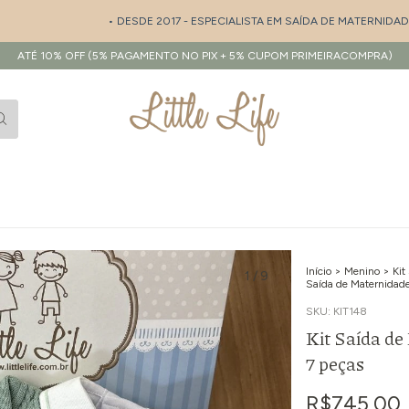
• DESDE 2017 - ESPECIALISTA EM SAÍDA DE MATERNIDADE E ENX
ATÉ 10% OFF (5% PAGAMENTO NO PIX + 5% CUPOM PRIMEIRACOMPRA)
Início
>
Menino
>
Kit
1
/
9
Saída de Maternidade
SKU:
KIT148
Kit Saída de
7 peças
R$745,00