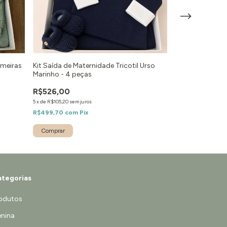
lmeiras
Kit Saída de Maternidade Tricotil Urso
Kit Saída de Ma
Marinho - 4 peças
Azul - 7 peças
R$526,00
R$745,00
5
x
de
R$105,20
sem juros
5
x
de
R$149,00
sem ju
R$499,70
com
Pix
R$707,75
com
Pi
Comprar
Comprar
tegorias
odutos
nina