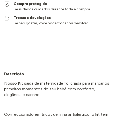
Compra protegida
Seus dados cuidados durante toda a compra.
Trocas e devoluções
Se não gostar, você pode trocar ou devolver.
Entregas para o CEP:
Alterar CEP
Calcular
Descrição
Nosso Kit saída de maternidade foi criada para marcar os
primeiros momentos do seu bebê com conforto,
elegância e carinho.
Confeccionado em tricot de linha antialérgico, o kit tem