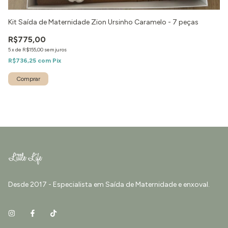
Kit Saída de Maternidade Zion Ursinho Caramelo - 7 peças
Ki
R$775,00
R
5
x
de
R$155,00
sem juros
5
x
R$736,25
com
Pix
R$
Comprar
Desde 2017 - Especialista em Saída de Maternidade e enxoval.