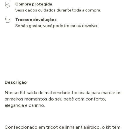
Compra protegida
Seus dados cuidados durante toda a compra.
Trocas e devoluções
Se não gostar, você pode trocar ou devolver.
Entregas para o CEP:
Alterar CEP
Calcular
Descrição
Nosso Kit saída de maternidade foi criada para marcar os
primeiros momentos do seu bebê com conforto,
elegância e carinho.
Confeccionado em tricot de linha antialérgico, o kit tem