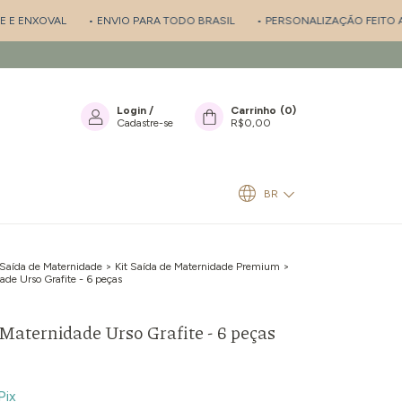
NXOVAL
• ENVIO PARA TODO BRASIL
• PERSONALIZAÇÃO FEITO A MÃO
Login
/
Carrinho
(
0
)
Cadastre-se
R$0,00
BR
 Saída de Maternidade
>
Kit Saída de Maternidade Premium
>
ade Urso Grafite - 6 peças
 Maternidade Urso Grafite - 6 peças
Pix