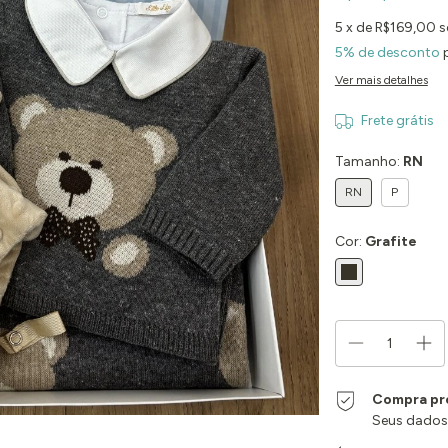
5
x de
R$169,00
s
5% de desconto
p
Ver mais detalhes
Frete grátis
Tamanho:
RN
RN
P
Cor:
Grafite
Compra pr
Seus dados