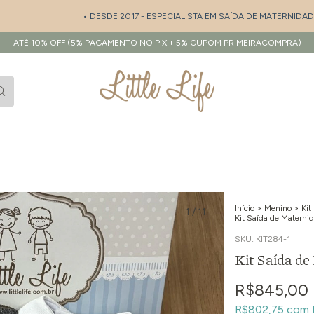
• DESDE 2017 - ESPECIALISTA EM SAÍDA DE MATERNIDADE E E
ATÉ 10% OFF (5% PAGAMENTO NO PIX + 5% CUPOM PRIMEIRACOMPRA)
Início
>
Menino
>
Kit
1
/
11
Kit Saída de Maternid
SKU:
KIT284-1
Kit Saída de
R$845,00
R$802,75
com