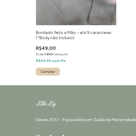
Bordado feito a Mão - até 9 caracteres
(*Body não incluso)
R$49,00
5
x
de
R$9,80
sem juros
R$46,55
com
Pix
Desde 2017 - Especialista em Saída de Maternidade 