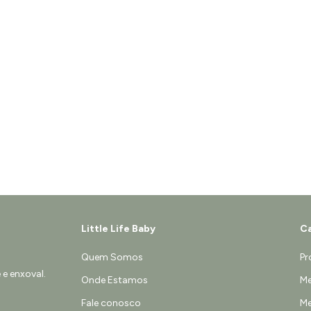
Little Life Baby
Ca
Quem Somos
Pr
e enxoval.
Onde Estamos
Me
Fale conosco
Me