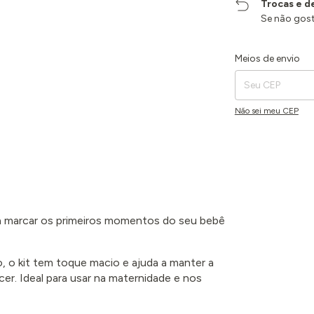
Trocas e d
Se não gost
Entregas para o CEP:
Meios de envio
Não sei meu CEP
ra marcar os primeiros momentos do seu bebê
, o kit tem toque macio e ajuda a manter a
r. Ideal para usar na maternidade e nos