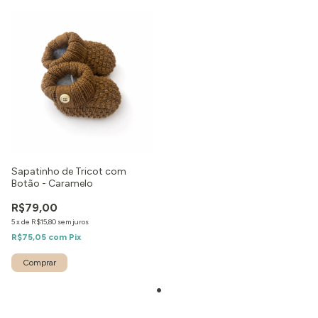
Sapatinho de Tricot com
Botão - Caramelo
R$79,00
5
x
de
R$15,80
sem juros
R$75,05
com
Pix