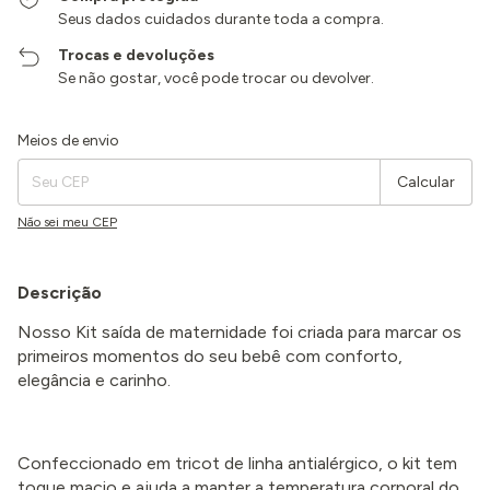
Seus dados cuidados durante toda a compra.
Trocas e devoluções
Se não gostar, você pode trocar ou devolver.
Entregas para o CEP:
Alterar CEP
Meios de envio
Calcular
Não sei meu CEP
Descrição
Nosso Kit saída de maternidade foi criada para marcar os
primeiros momentos do seu bebê com conforto,
elegância e carinho.
Confeccionado em tricot de linha antialérgico, o kit tem
toque macio e ajuda a manter a temperatura corporal do