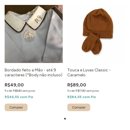
Bordado feito a Mão - até 9
Touca e Luvas Classic -
caracteres (*Body não incluso)
Caramelo
R$49,00
R$89,00
5
x
de
R$9,80
sem juros
5
x
de
R$17,80
sem juros
R$46,55
com
Pix
R$84,55
com
Pix