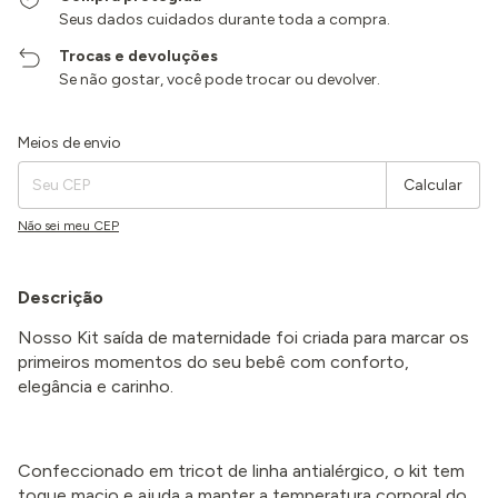
Seus dados cuidados durante toda a compra.
Trocas e devoluções
Se não gostar, você pode trocar ou devolver.
Entregas para o CEP:
Alterar CEP
Meios de envio
Calcular
Não sei meu CEP
Descrição
Nosso Kit saída de maternidade foi criada para marcar os
primeiros momentos do seu bebê com conforto,
elegância e carinho.
Confeccionado em tricot de linha antialérgico, o kit tem
toque macio e ajuda a manter a temperatura corporal do