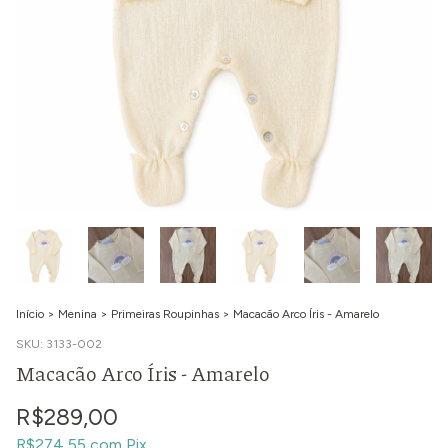
Início
>
Menina
>
Primeiras Roupinhas
>
Macacão Arco Íris - Amarelo
SKU:
3133-002
Macacão Arco Íris - Amarelo
R$289,00
R$274,55
com
Pix