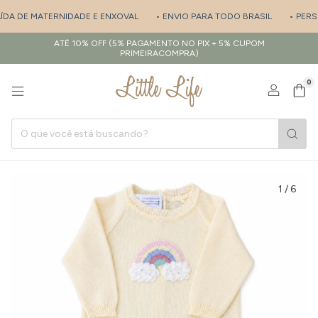
ÍDA DE MATERNIDADE E ENXOVAL
• ENVIO PARA TODO BRASIL
• PERSO
ATÉ 10% OFF (5% PAGAMENTO NO PIX + 5% CUPOM
PRIMEIRACOMPRA)
0
1
/
6