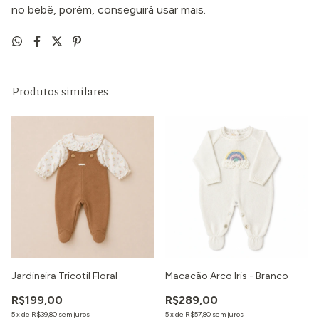
no bebê, porém, conseguirá usar mais.
Produtos similares
Jardineira Tricotil Floral
Macacão Arco Iris - Branco
R$199,00
R$289,00
5
x
de
R$39,80
sem juros
5
x
de
R$57,80
sem juros