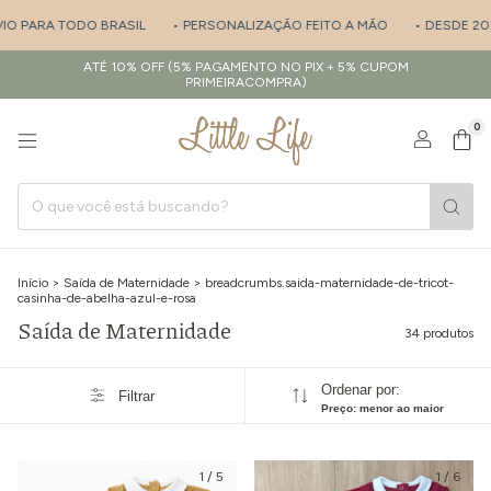
TODO BRASIL
• PERSONALIZAÇÃO FEITO A MÃO
• DESDE 2017 - ESPE
ATÉ 10% OFF (5% PAGAMENTO NO PIX + 5% CUPOM
PRIMEIRACOMPRA)
0
Início
>
Saída de Maternidade
>
breadcrumbs.saida-maternidade-de-tricot-
casinha-de-abelha-azul-e-rosa
Saída de Maternidade
34 produtos
Ordenar por:
Filtrar
Preço: menor ao maior
1
/
5
1
/
6