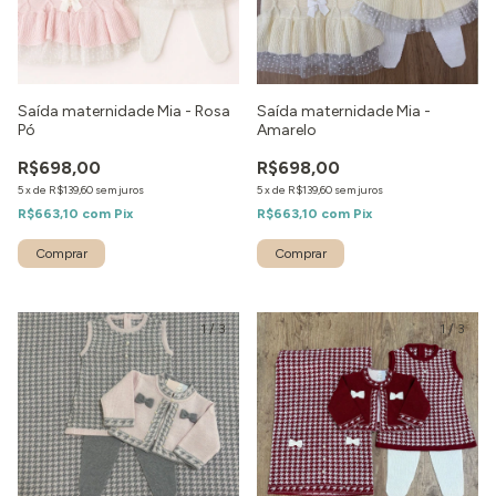
Saída maternidade Mia - Rosa
Saída maternidade Mia -
Pó
Amarelo
R$698,00
R$698,00
5
x
de
R$139,60
sem juros
5
x
de
R$139,60
sem juros
R$663,10
com
Pix
R$663,10
com
Pix
Comprar
Comprar
1
/
3
1
/
3