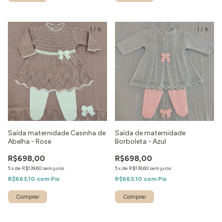
1
/
6
1
/
4
Saída maternidade Casinha de
Saída de maternidade
Abelha - Rose
Borboleta - Azul
R$698,00
R$698,00
5
x
de
R$139,60
sem juros
5
x
de
R$139,60
sem juros
R$663,10
com
Pix
R$663,10
com
Pix
Comprar
Comprar