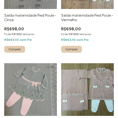
Saída maternidade Pied Poule -
Saída maternidade Pied Poule -
Cinza
Vermelho
R$698,00
R$698,00
5
x
de
R$139,60
sem juros
5
x
de
R$139,60
sem juros
R$663,10
com
Pix
R$663,10
com
Pix
Comprar
Comprar
1
/
10
1
/
2