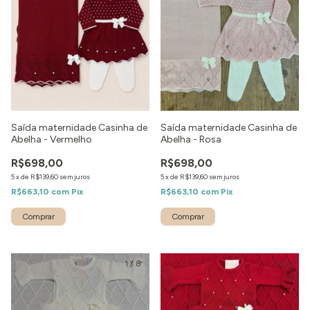
Saída maternidade Casinha de
Saída maternidade Casinha de
Abelha - Vermelho
Abelha - Rosa
R$698,00
R$698,00
5
x
de
R$139,60
sem juros
5
x
de
R$139,60
sem juros
R$663,10
com
Pix
R$663,10
com
Pix
Comprar
Comprar
1
/
8
1
/
6