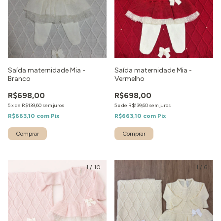
Saída maternidade Mia -
Saída maternidade Mia -
Branco
Vermelho
R$698,00
R$698,00
5
x
de
R$139,60
sem juros
5
x
de
R$139,60
sem juros
R$663,10
com
Pix
R$663,10
com
Pix
Comprar
Comprar
1
/
10
1
/
6