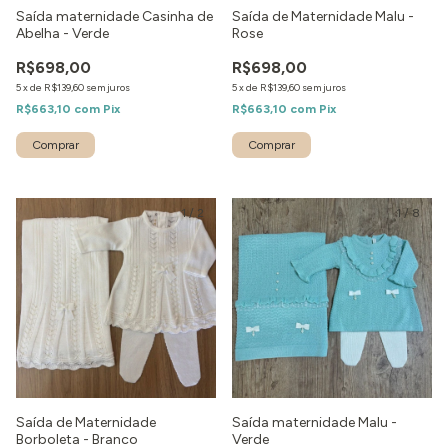
Saída maternidade Casinha de
Saída de Maternidade Malu -
Abelha - Verde
Rose
R$698,00
R$698,00
5
x
de
R$139,60
sem juros
5
x
de
R$139,60
sem juros
R$663,10
com
Pix
R$663,10
com
Pix
Comprar
Comprar
1
/
2
1
/
8
Saída de Maternidade
Saída maternidade Malu -
Borboleta - Branco
Verde