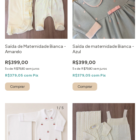
Saída de Maternidade Bianca -
Saída de maternidade Bianca -
Amarelo
Azul
R$399,00
R$399,00
5
x
de
R$79,80
sem juros
5
x
de
R$79,80
sem juros
R$379,05
com
Pix
R$379,05
com
Pix
Comprar
Comprar
1
/
5
1
/
2