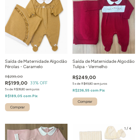
Saída de Maternidade Algodão
Saída de Maternidade Algodão
Pérolas - Caramelo
Tulipa - Vermelho
R$299,00
R$249,00
R$199,00
33
% OFF
5
x
de
R$49,80
sem juros
5
x
de
R$39,80
sem juros
R$236,55
com
Pix
R$189,05
com
Pix
Comprar
Comprar
1
/
6
1
/
4