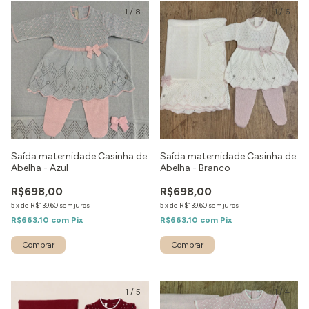
1
/
8
1
/
6
Saída maternidade Casinha de
Saída maternidade Casinha de
Abelha - Azul
Abelha - Branco
R$698,00
R$698,00
5
x
de
R$139,60
sem juros
5
x
de
R$139,60
sem juros
R$663,10
com
Pix
R$663,10
com
Pix
Comprar
Comprar
1
/
5
1
/
4