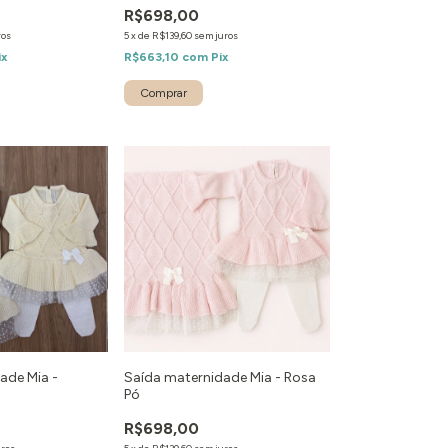
R$698,00
ros
5
x
de
R$139,60
sem juros
ix
R$663,10
com
Pix
Comprar
ade Mia -
Saída maternidade Mia - Rosa
Pó
R$698,00