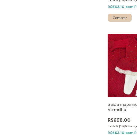
5
x
de
R$139,60
sem j
R$663,10
com
P
Comprar
Saída maternid
Vermelho
R$698,00
5
x
de
R$139,60
sem j
R$663,10
com
P