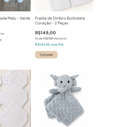
ade Malu - Verde
Fralda de Ombro Borboleta
Coração - 2 Peças
R$149,00
uros
5
x
de
R$29,80
sem juros
x
R$141,55
com
Pix