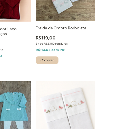
Fralda de Ombro Borboleta
icot Laço
eças
R$119,00
5
x
de
R$23,80
sem juros
ros
R$113,05
com
Pix
ix