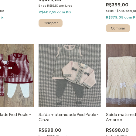
R$399,00
5
x
de
R$85,80
sem juros
ros
5
x
de
R$79,80
sem ju
R$407,55
com
Pix
Pix
R$379,05
com
P
Comprar
Comprar
ade Pied Poule -
Saída maternidade Pied Poule -
Saída maternid
Cinza
Amarelo
R$698,00
R$698,00