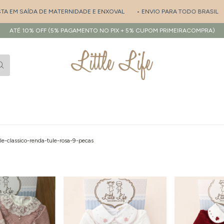
DE MATERNIDADE E ENXOVAL
• ENVIO PARA TODO BRASIL
• PERSONALI
ATÉ 10% OFF (5% PAGAMENTO NO PIX + 5% CUPOM PRIMEIRACOMPRA)
e-classico-renda-tule-rosa-9-pecas