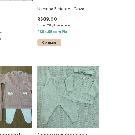
Naninha Elefante - Cinza
R$89,00
5
x
de
R$17,80
sem juros
R$84,55
com
Pix
ros
x