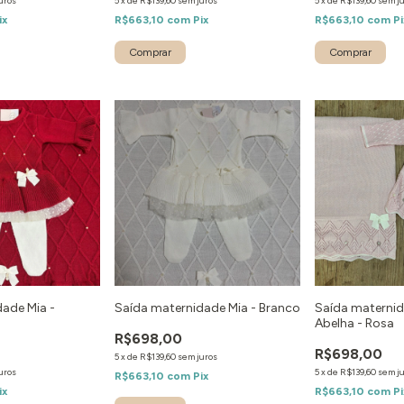
uros
5
x
de
R$139,60
sem juros
5
x
de
R$139,60
sem j
ix
R$663,10
com
Pix
R$663,10
com
Pi
Comprar
Comprar
ade Mia -
Saída maternidade Mia - Branco
Saída maternid
Abelha - Rosa
R$698,00
R$698,00
5
x
de
R$139,60
sem juros
uros
5
x
de
R$139,60
sem j
R$663,10
com
Pix
ix
R$663,10
com
Pi