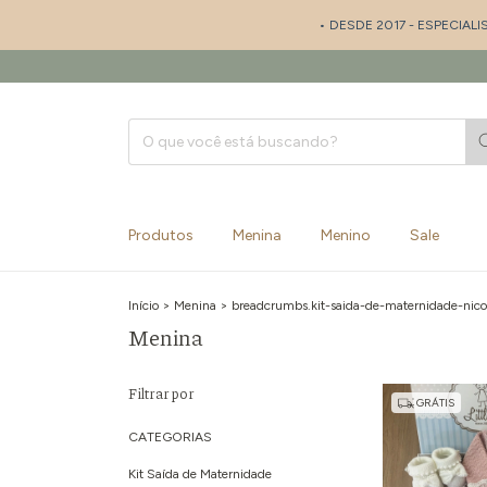
• DESDE 2017 - ESPECIALISTA EM SAÍDA 
Produtos
Menina
Menino
Sale
Início
>
Menina
>
breadcrumbs.kit-saida-de-maternidade-nicol
Menina
Filtrar por
GRÁTIS
CATEGORIAS
Kit Saída de Maternidade