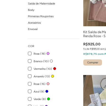
Saída de Maternidade
Body
Primeiras Roupinhas
Acessórios
Enxoval
Kit Saída de M
Renda Rose - 5
R$925,00
COR
5
x
de
R$185,00
sem j
Rosa (19)
R$878,75
com
P
Branco (10)
Comprar
Vermelho (10)
Amarelo (13)
Rose (15)
Azul (9)
Verde (8)