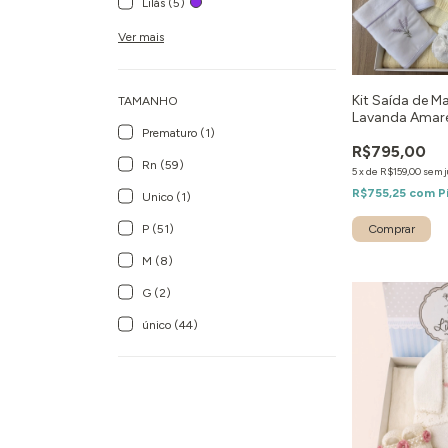
Lilás (5)
Ver mais
Kit Saída de 
TAMANHO
Lavanda Amare
Prematuro (1)
R$795,00
Rn (59)
5
x
de
R$159,00
sem j
R$755,25
com
P
Unico (1)
Comprar
P (51)
M (8)
G (2)
único (44)