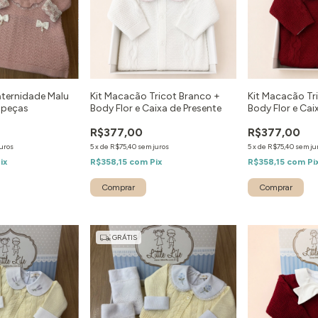
aternidade Malu
Kit Macacão Tricot Branco +
Kit Macacão Tr
 peças
Body Flor e Caixa de Presente
Body Flor e Cai
R$377,00
R$377,00
uros
5
x
de
R$75,40
sem juros
5
x
de
R$75,40
sem ju
ix
R$358,15
com
Pix
R$358,15
com
Pi
Comprar
Comprar
GRÁTIS