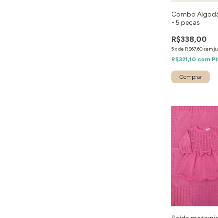
Combo Algodão
- 5 peças
R$338,00
5
x
de
R$67,60
sem ju
R$321,10
com
Pi