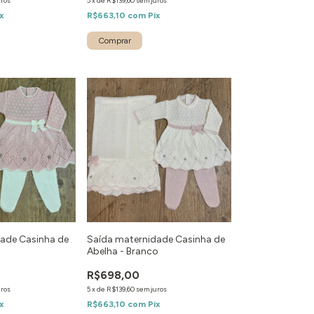
uros
5
x
de
R$139,60
sem juros
x
R$663,10
com
Pix
Comprar
ade Casinha de
Saída maternidade Casinha de
Abelha - Branco
R$698,00
uros
5
x
de
R$139,60
sem juros
x
R$663,10
com
Pix