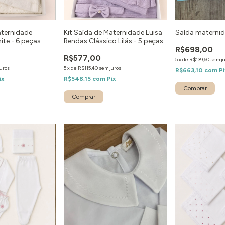
aternidade
Kit Saída de Maternidade Luisa
Saída maternid
te - 6 peças
Rendas Clássico Lilás - 5 peças
R$698,00
R$577,00
5
x
de
R$139,60
sem j
uros
5
x
de
R$115,40
sem juros
R$663,10
com
Pi
ix
R$548,15
com
Pix
Comprar
Comprar