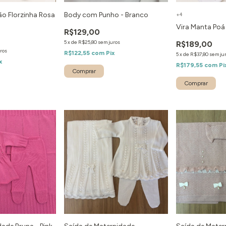
 Florzinha Rosa
Body com Punho - Branco
+4
Vira Manta Poá
R$129,00
5
x
de
R$25,80
sem juros
R$189,00
ros
R$122,55
com
Pix
5
x
de
R$37,80
sem ju
x
R$179,55
com
Pi
Comprar