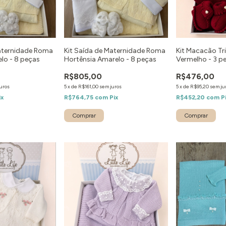
Maternidade Roma
Kit Saída de Maternidade Roma
Kit Macacão Tr
lo - 8 peças
Hortênsia Amarelo - 8 peças
Vermelho - 3 p
R$805,00
R$476,00
uros
5
x
de
R$161,00
sem juros
5
x
de
R$95,20
sem ju
ix
R$764,75
com
Pix
R$452,20
com
P
Comprar
Comprar