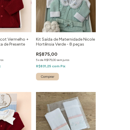
icot Vermelho +
Kit Saída de Maternidade Nicole
xa de Presente
Hortênsia Verde - 8 peças
R$875,00
ros
5
x
de
R$175,00
sem juros
x
R$831,25
com
Pix
Comprar