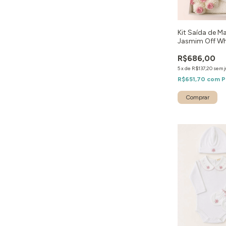
Kit Saída de M
Jasmim Off Whi
R$686,00
5
x
de
R$137,20
sem j
R$651,70
com
P
Comprar