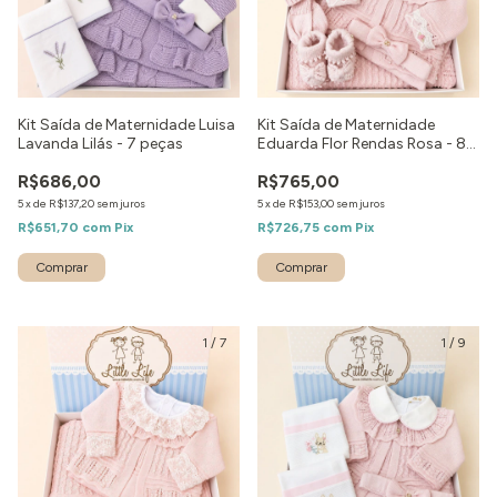
Kit Saída de Maternidade Luisa
Kit Saída de Maternidade
Lavanda Lilás - 7 peças
Eduarda Flor Rendas Rosa - 8
peças
R$686,00
R$765,00
5
x
de
R$137,20
sem juros
5
x
de
R$153,00
sem juros
R$651,70
com
Pix
R$726,75
com
Pix
Comprar
Comprar
1
/
7
1
/
9