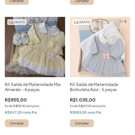
Comprar
Comprar
1
/
9
1
/
8
GRÁTIS
GRÁTIS
Kit Saída de Maternidade Mia
Kit Saída de Maternidade
Amarelo - 6 peças
Borboleta Azul - 5 peças
R$955,00
R$1.035,00
5
x
de
R$191,00
sem juros
5
x
de
R$207,00
sem juros
R$907,25
com
Pix
R$983,25
com
Pix
Comprar
Comprar