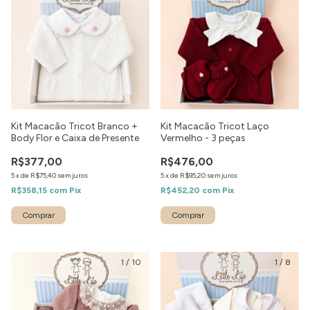
Kit Macacão Tricot Branco +
Kit Macacão Tricot Laço
Body Flor e Caixa de Presente
Vermelho - 3 peças
R$377,00
R$476,00
5
x
de
R$75,40
sem juros
5
x
de
R$95,20
sem juros
R$358,15
com
Pix
R$452,20
com
Pix
Comprar
Comprar
1
/
10
1
/
8