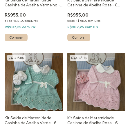
Kit Saída de Maternidade
Kit Saída de Maternidade
Casinha de Abelha Vermelho -
Casinha de Abelha Rose - 6
6 peças
peças
R$955,00
R$955,00
5
x
de
R$191,00
sem juros
5
x
de
R$191,00
sem juros
R$907,25
com
Pix
R$907,25
com
Pix
Comprar
Comprar
1
/
9
1
/
9
GRÁTIS
GRÁTIS
Kit Saída de Maternidade
Kit Saída de Maternidade
Casinha de Abelha Verde - 6
Casinha de Abelha Rosa - 6
peças
peças