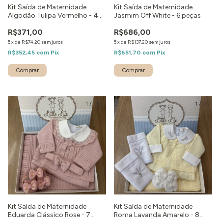
Kit Saída de Maternidade
Kit Saída de Maternidade
Algodão Tulipa Vermelho - 4
Jasmim Off White - 6 peças
peças
R$371,00
R$686,00
5
x
de
R$74,20
sem juros
5
x
de
R$137,20
sem juros
R$352,45
com
Pix
R$651,70
com
Pix
Comprar
Comprar
1
/
10
1
/
9
Kit Saída de Maternidade
Kit Saída de Maternidade
Eduarda Clássico Rose - 7
Roma Lavanda Amarelo - 8