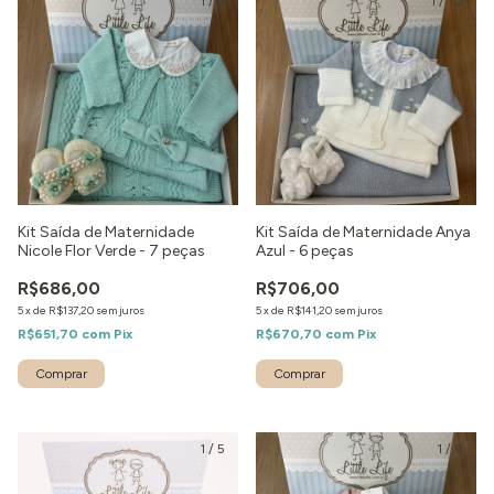
1
/
9
1
/
10
Kit Saída de Maternidade
Kit Saída de Maternidade Anya
Nicole Flor Verde - 7 peças
Azul - 6 peças
R$686,00
R$706,00
5
x
de
R$137,20
sem juros
5
x
de
R$141,20
sem juros
R$651,70
com
Pix
R$670,70
com
Pix
Comprar
Comprar
1
/
5
1
/
8