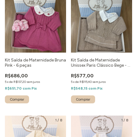
Kit Saída de Maternidade Bruna
Kit Saída de Maternidade
Pink - 6 peças
Unissex Paris Clássico Bege - 4
peças
R$686,00
R$577,00
5
x
de
R$137,20
sem juros
5
x
de
R$115,40
sem juros
R$651,70
com
Pix
R$548,15
com
Pix
Comprar
Comprar
1
/
8
1
/
8