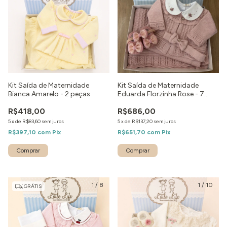
Kit Saída de Maternidade
Kit Saída de Maternidade
Bianca Amarelo - 2 peças
Eduarda Florzinha Rose - 7
peças
R$418,00
R$686,00
5
x
de
R$83,60
sem juros
5
x
de
R$137,20
sem juros
R$397,10
com
Pix
R$651,70
com
Pix
Comprar
Comprar
1
/
8
1
/
10
GRÁTIS