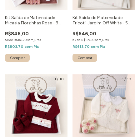
Kit Saída de Maternidade
Kit Saída de Maternidade
Micaela Florzinhas Rose - 9
Tricotil Jardim Off White - 5
peças
peças
R$846,00
R$646,00
5
x
de
R$169,20
sem juros
5
x
de
R$129,20
sem juros
R$803,70
com
Pix
R$613,70
com
Pix
Comprar
Comprar
1
/
10
1
/
10