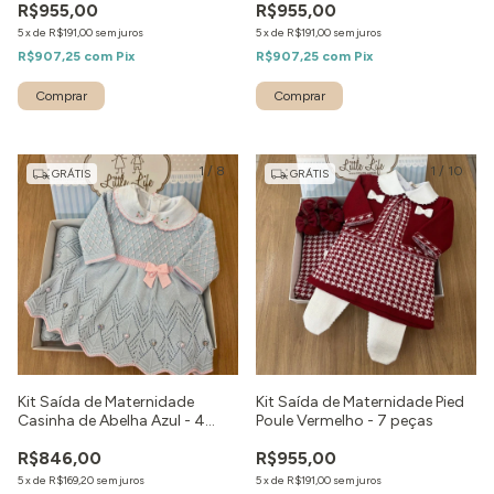
R$955,00
R$955,00
5
x
de
R$191,00
sem juros
5
x
de
R$191,00
sem juros
R$907,25
com
Pix
R$907,25
com
Pix
Comprar
Comprar
1
/
8
1
/
10
GRÁTIS
GRÁTIS
Kit Saída de Maternidade
Kit Saída de Maternidade Pied
Casinha de Abelha Azul - 4
Poule Vermelho - 7 peças
peças
R$846,00
R$955,00
5
x
de
R$169,20
sem juros
5
x
de
R$191,00
sem juros