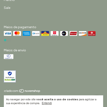
Sale
Meios de pagamento
Meios de envio
Copyright Little Life Vestuário e Acessórios Infantis Ltda - 55422511000193 -
Ao navegar por este site
você aceita o uso de cookies
para agilizar a
2026. Todos os direitos reservados.
sua experiência de compra.
Entendi