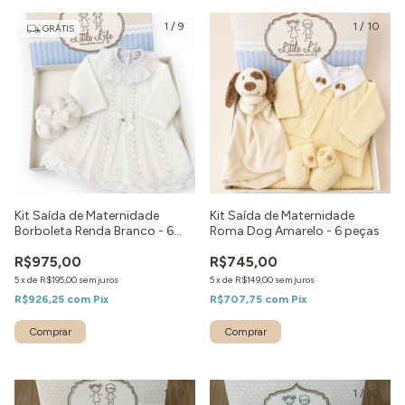
1
/
9
1
/
10
GRÁTIS
Kit Saída de Maternidade
Kit Saída de Maternidade
Borboleta Renda Branco - 6
Roma Dog Amarelo - 6 peças
peças
R$975,00
R$745,00
5
x
de
R$195,00
sem juros
5
x
de
R$149,00
sem juros
R$926,25
com
Pix
R$707,75
com
Pix
Comprar
Comprar
1
/
9
1
/
10