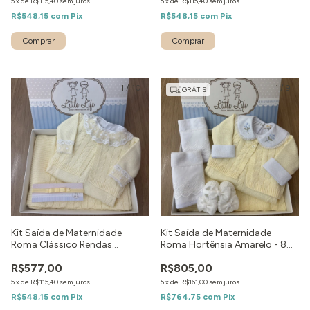
5
x
de
R$115,40
sem juros
5
x
de
R$115,40
sem juros
R$548,15
com
Pix
R$548,15
com
Pix
Comprar
1
/
10
1
/
9
GRÁTIS
Kit Saída de Maternidade
Kit Saída de Maternidade
Roma Clássico Rendas
Roma Hortênsia Amarelo - 8
Amarelo - 5 peças
peças
R$577,00
R$805,00
5
x
de
R$115,40
sem juros
5
x
de
R$161,00
sem juros
R$548,15
com
Pix
R$764,75
com
Pix