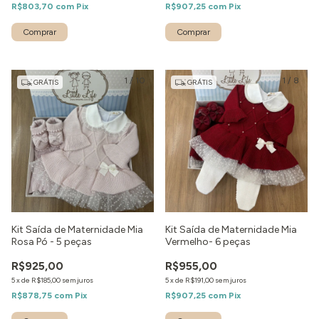
R$803,70
com
Pix
R$907,25
com
Pix
Comprar
Comprar
1
/
10
1
/
8
GRÁTIS
GRÁTIS
Kit Saída de Maternidade Mia
Kit Saída de Maternidade Mia
Rosa Pó - 5 peças
Vermelho- 6 peças
R$925,00
R$955,00
5
x
de
R$185,00
sem juros
5
x
de
R$191,00
sem juros
R$878,75
com
Pix
R$907,25
com
Pix