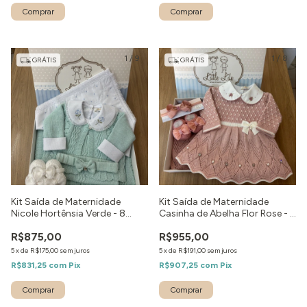
Comprar
1
/
9
1
/
8
GRÁTIS
GRÁTIS
Kit Saída de Maternidade
Kit Saída de Maternidade
Nicole Hortênsia Verde - 8
Casinha de Abelha Flor Rose - 6
peças
peças
R$875,00
R$955,00
5
x
de
R$175,00
sem juros
5
x
de
R$191,00
sem juros
R$831,25
com
Pix
R$907,25
com
Pix
Comprar
Comprar