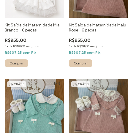
Kit Saída de Maternidade Mia
Kit Saída de Maternidade Malu
Branco - 6 peças
Rose - 6 peças
R$955,00
R$955,00
5
x
de
R$191,00
sem juros
5
x
de
R$191,00
sem juros
R$907,25
com
Pix
R$907,25
com
Pix
Comprar
Comprar
1
/
8
1
/
8
GRÁTIS
GRÁTIS