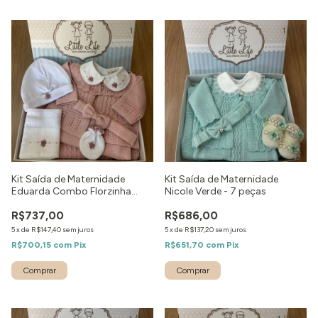
1
/
7
1
/
9
Kit Saída de Maternidade
Kit Saída de Maternidade
Eduarda Combo Florzinha
Nicole Verde - 7 peças
Rose - 8 peças
R$737,00
R$686,00
5
x
de
R$147,40
sem juros
5
x
de
R$137,20
sem juros
R$700,15
com
Pix
R$651,70
com
Pix
Comprar
Comprar