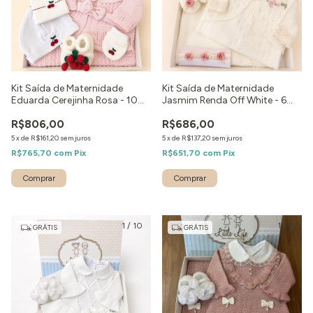
Kit Saída de Maternidade
Kit Saída de Maternidade
Eduarda Cerejinha Rosa - 10
Jasmim Renda Off White - 6
peças
peças
R$806,00
R$686,00
5
x
de
R$161,20
sem juros
5
x
de
R$137,20
sem juros
R$765,70
com
Pix
R$651,70
com
Pix
Comprar
Comprar
1
/
10
1
/
9
GRÁTIS
GRÁTIS