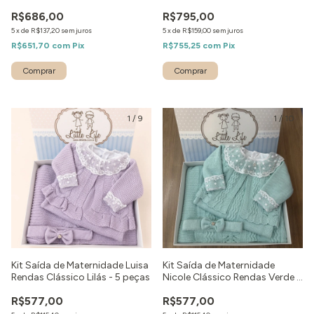
peças
peças
R$686,00
R$795,00
5
x
de
R$137,20
sem juros
5
x
de
R$159,00
sem juros
R$651,70
com
Pix
R$755,25
com
Pix
Comprar
Comprar
1
/
9
1
/
10
Kit Saída de Maternidade Luisa
Kit Saída de Maternidade
Rendas Clássico Lilás - 5 peças
Nicole Clássico Rendas Verde -
5 peças
R$577,00
R$577,00