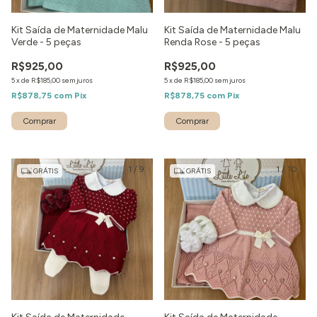
Kit Saída de Maternidade Malu
Kit Saída de Maternidade Malu
Verde - 5 peças
Renda Rose - 5 peças
R$925,00
R$925,00
5
x
de
R$185,00
sem juros
5
x
de
R$185,00
sem juros
R$878,75
com
Pix
R$878,75
com
Pix
Comprar
Comprar
1
/
9
1
/
10
GRÁTIS
GRÁTIS