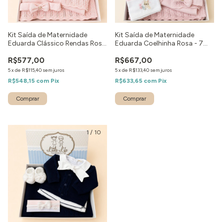
Kit Saída de Maternidade
Kit Saída de Maternidade
Eduarda Clássico Rendas Rosa
Eduarda Coelhinha Rosa - 7
- 5 peças
peças
R$577,00
R$667,00
5
x
de
R$115,40
sem juros
5
x
de
R$133,40
sem juros
R$548,15
com
Pix
R$633,65
com
Pix
Comprar
Comprar
1
/
10