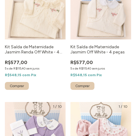
Kit Saída de Maternidade
Kit Saída de Maternidade
Jasmim Renda Off White - 4
Jasmim Off White - 4 peças
peças
R$577,00
R$577,00
5
x
de
R$115,40
sem juros
5
x
de
R$115,40
sem juros
R$548,15
com
Pix
R$548,15
com
Pix
Comprar
Comprar
1
/
10
1
/
10