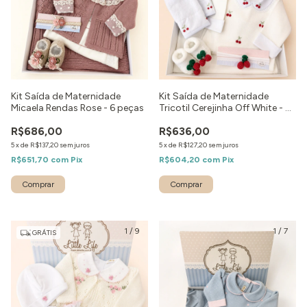
Kit Saída de Maternidade
Kit Saída de Maternidade
Micaela Rendas Rose - 6 peças
Tricotil Cerejinha Off White - 6
Peças
R$686,00
R$636,00
5
x
de
R$137,20
sem juros
5
x
de
R$127,20
sem juros
R$651,70
com
Pix
R$604,20
com
Pix
Comprar
Comprar
1
/
9
1
/
7
GRÁTIS