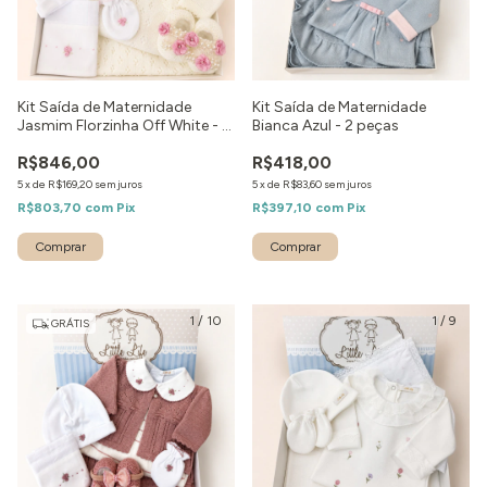
Kit Saída de Maternidade
Kit Saída de Maternidade
Jasmim Florzinha Off White - 9
Bianca Azul - 2 peças
peças
R$846,00
R$418,00
5
x
de
R$169,20
sem juros
5
x
de
R$83,60
sem juros
R$803,70
com
Pix
R$397,10
com
Pix
Comprar
Comprar
1
/
10
1
/
9
GRÁTIS