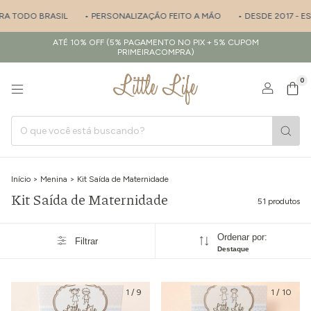
L
• PERSONALIZAÇÃO FEITO A MÃO
• DESDE 2017 - ESPECIALISTA EM
ATÉ 10% OFF (5% PAGAMENTO NO PIX + 5% CUPOM
PRIMEIRACOMPRA)
0
Início
>
Menina
>
Kit Saída de Maternidade
Kit Saída de Maternidade
51 produtos
Ordenar por:
Filtrar
Destaque
1
/
9
1
/
10