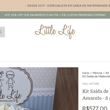
• DESDE 2017 - ESPECIALISTA EM SAÍDA DE MATERNIDADE E ENXO
ATÉ 10% OFF (5% PAGAMENTO NO PIX + 5% CUPOM PRIMEIRACOMPRA)
Início
>
Menina
>
Kit
1
/
18
Kit Saída de Materni
SKU:
KIT294
Kit Saída d
Amarelo - 5 
R$577,00