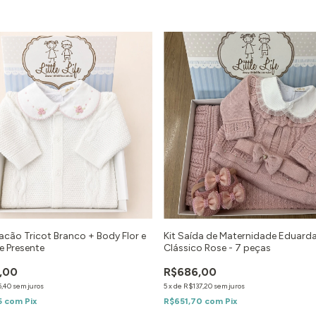
acão Tricot Branco + Body Flor e
Kit Saída de Maternidade Eduard
e Presente
Clássico Rose - 7 peças
,00
R$686,00
5,40
sem juros
5
x
de
R$137,20
sem juros
5
com
Pix
R$651,70
com
Pix