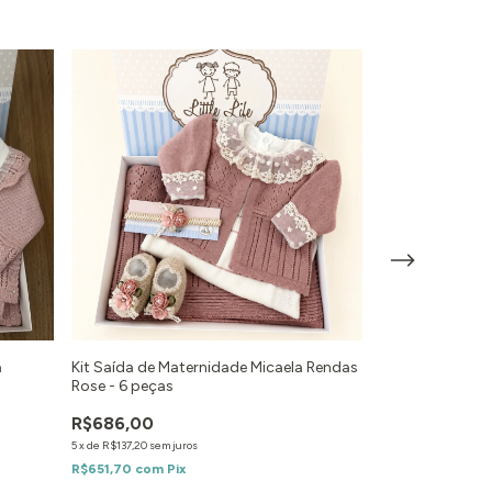
a
Kit Saída de Maternidade Micaela Rendas
Kit Saída de Ma
Rose - 6 peças
Clássico Lilás -
R$686,00
R$577,00
5
x
de
R$137,20
sem juros
5
x
de
R$115,40
sem ju
R$651,70
com
Pix
R$548,15
com
Pi