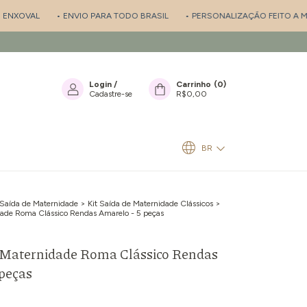
VAL
• ENVIO PARA TODO BRASIL
• PERSONALIZAÇÃO FEITO A MÃO
Login
/
Carrinho
(
0
)
Cadastre-se
R$0,00
BR
 Saída de Maternidade
>
Kit Saída de Maternidade Clássicos
>
dade Roma Clássico Rendas Amarelo - 5 peças
e Maternidade Roma Clássico Rendas
peças