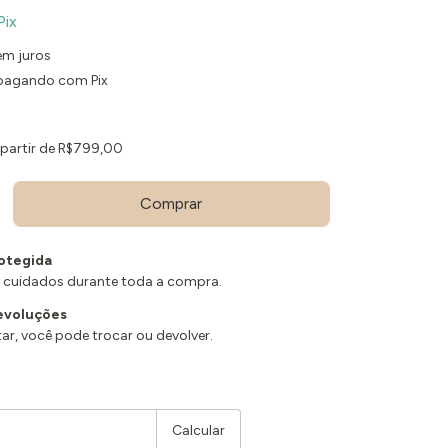
Pix
em juros
agando com Pix
 partir de
R$799,00
otegida
 cuidados durante toda a compra.
evoluções
ar, você pode trocar ou devolver.
Alterar CEP
Calcular