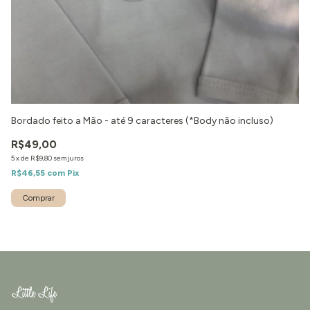
Bordado feito a Mão - até 9 caracteres (*Body não incluso)
R$49,00
5
x
de
R$9,80
sem juros
R$46,55
com
Pix