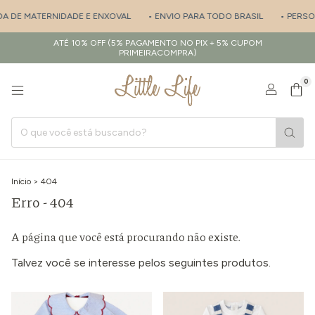
ÍDA DE MATERNIDADE E ENXOVAL
• ENVIO PARA TODO BRASIL
• PERSON
ATÉ 10% OFF (5% PAGAMENTO NO PIX + 5% CUPOM
PRIMEIRACOMPRA)
0
Início
>
404
Erro - 404
A página que você está procurando não existe.
Talvez você se interesse pelos seguintes produtos.