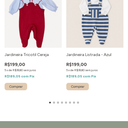
Jardineira Tricotil Cereja
Jardineira Listrada - Azul
R$199,00
R$199,00
5
x
de
R$39,80
sem juros
5
x
de
R$39,80
sem juros
R$189,05
com
Pix
R$189,05
com
Pix
Comprar
Comprar