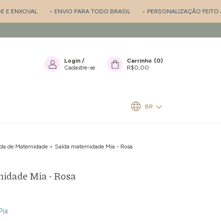
XOVAL
• ENVIO PARA TODO BRASIL
• PERSONALIZAÇÃO FEITO A MÃO
Login
/
Carrinho
(
0
)
Cadastre-se
R$0,00
BR
da de Maternidade
>
Saída maternidade Mia - Rosa
nidade Mia - Rosa
Pix