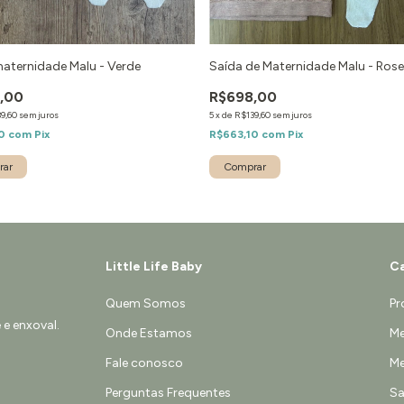
aternidade Malu - Verde
Saída de Maternidade Malu - Rose
,00
R$698,00
9,60
sem juros
5
x
de
R$139,60
sem juros
10
com
Pix
R$663,10
com
Pix
rar
Comprar
Little Life Baby
Ca
Quem Somos
Pr
e enxoval.
Onde Estamos
Me
Fale conosco
Me
Perguntas Frequentes
Sa