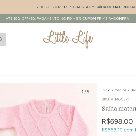
• DESDE 2017 - ESPECIALISTA EM SAÍDA DE MATERNIDADE E EN
ATÉ 10% OFF (5% PAGAMENTO NO PIX + 5% CUPOM PRIMEIRACOMPRA)
Início
>
Menina
>
Saí
1
/
5
SKU:
PTM005-1
Saída mater
R$698,00
R$663,10
com