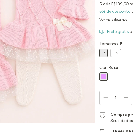
5
x de
R$139,60
s
5% de desconto
p
Ver mais detalhes
Frete grátis
a
Tamanho:
P
P
RN
Cor:
Rosa
Compra pr
Seus dados
Trocas e d