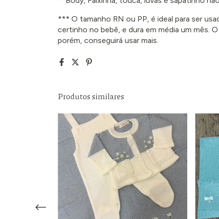
**Body, Faixinha, touca, luvas e sapatinho 
*** O tamanho RN ou PP, é ideal para ser usa
certinho no bebê, e dura em média um mês. O
porém, conseguirá usar mais.
Produtos similares