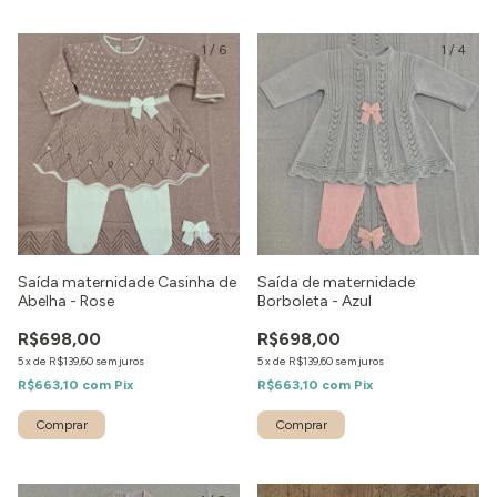
1
/
6
1
/
4
Saída maternidade Casinha de
Saída de maternidade
Abelha - Rose
Borboleta - Azul
R$698,00
R$698,00
5
x
de
R$139,60
sem juros
5
x
de
R$139,60
sem juros
R$663,10
com
Pix
R$663,10
com
Pix
Comprar
Comprar