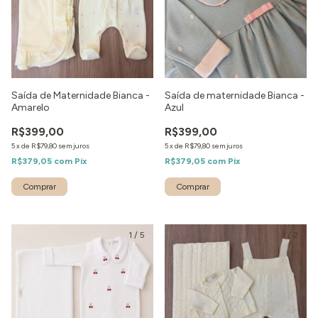
Saída de Maternidade Bianca -
Saída de maternidade Bianca -
Amarelo
Azul
R$399,00
R$399,00
5
x
de
R$79,80
sem juros
5
x
de
R$79,80
sem juros
R$379,05
com
Pix
R$379,05
com
Pix
Comprar
Comprar
1
/
5
1
/
2