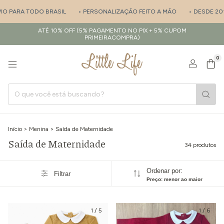
TODO BRASIL
• PERSONALIZAÇÃO FEITO A MÃO
• DESDE 2017 - ESPE
ATÉ 10% OFF (5% PAGAMENTO NO PIX + 5% CUPOM
PRIMEIRACOMPRA)
0
Início
>
Menina
>
Saída de Maternidade
Saída de Maternidade
34 produtos
Ordenar por:
Filtrar
Preço: menor ao maior
1
/
5
1
/
6