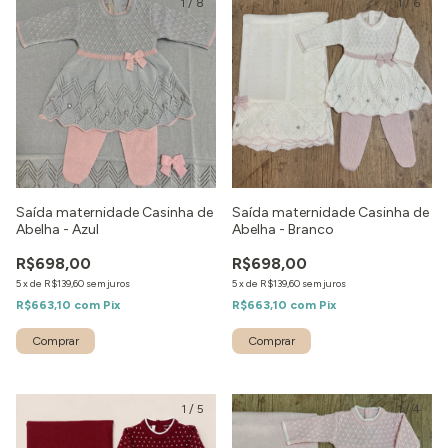
1
/
8
1
/
6
Saída maternidade Casinha de
Saída maternidade Casinha de
Abelha - Azul
Abelha - Branco
R$698,00
R$698,00
5
x
de
R$139,60
sem juros
5
x
de
R$139,60
sem juros
R$663,10
com
Pix
R$663,10
com
Pix
Comprar
Comprar
1
/
5
1
/
4