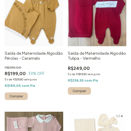
Saída de Maternidade Algodão
Saída de Maternidade Algodão
Pérolas - Caramelo
Tulipa - Vermelho
R$299,00
R$249,00
R$199,00
33
% OFF
5
x
de
R$49,80
sem juros
5
x
de
R$39,80
sem juros
R$236,55
com
Pix
R$189,05
com
Pix
Comprar
Comprar
1
/
6
1
/
4