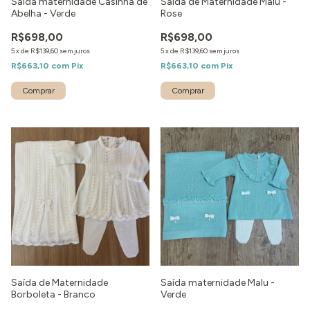
Saída maternidade Casinha de
Saída de Maternidade Malu -
Abelha - Verde
Rose
R$698,00
R$698,00
5
x
de
R$139,60
sem juros
5
x
de
R$139,60
sem juros
R$663,10
com
Pix
R$663,10
com
Pix
Comprar
Comprar
1
/
2
1
/
8
Saída de Maternidade
Saída maternidade Malu -
Borboleta - Branco
Verde