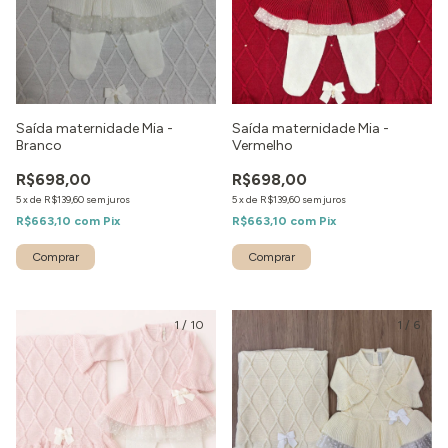
Saída maternidade Mia -
Saída maternidade Mia -
Branco
Vermelho
R$698,00
R$698,00
5
x
de
R$139,60
sem juros
5
x
de
R$139,60
sem juros
R$663,10
com
Pix
R$663,10
com
Pix
Comprar
Comprar
1
/
10
1
/
6