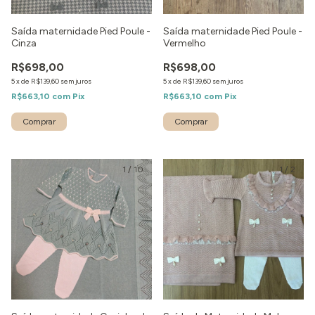
Saída maternidade Pied Poule -
Saída maternidade Pied Poule -
Cinza
Vermelho
R$698,00
R$698,00
5
x
de
R$139,60
sem juros
5
x
de
R$139,60
sem juros
R$663,10
com
Pix
R$663,10
com
Pix
Comprar
Comprar
1
/
10
1
/
2