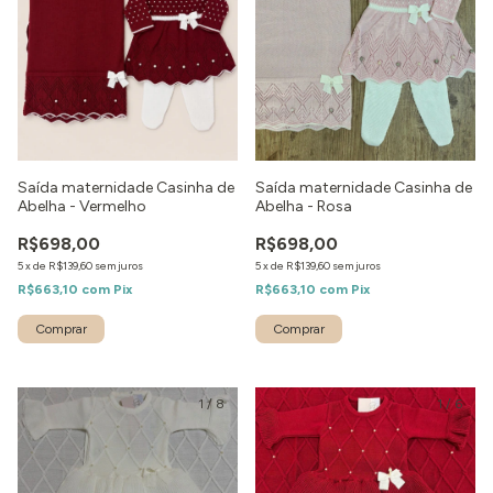
Saída maternidade Casinha de
Saída maternidade Casinha de
Abelha - Vermelho
Abelha - Rosa
R$698,00
R$698,00
5
x
de
R$139,60
sem juros
5
x
de
R$139,60
sem juros
R$663,10
com
Pix
R$663,10
com
Pix
Comprar
Comprar
1
/
8
1
/
6