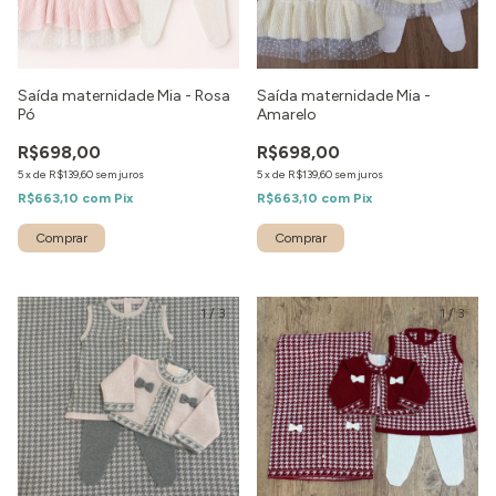
Saída maternidade Mia - Rosa
Saída maternidade Mia -
Pó
Amarelo
R$698,00
R$698,00
5
x
de
R$139,60
sem juros
5
x
de
R$139,60
sem juros
R$663,10
com
Pix
R$663,10
com
Pix
Comprar
Comprar
1
/
3
1
/
3