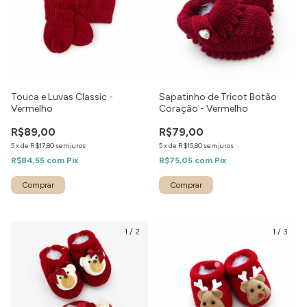
Touca e Luvas Classic -
Sapatinho de Tricot Botão
Vermelho
Coração - Vermelho
R$89,00
R$79,00
5
x
de
R$17,80
sem juros
5
x
de
R$15,80
sem juros
R$84,55
com
Pix
R$75,05
com
Pix
1
/
2
1
/
3