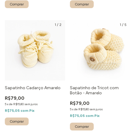
1
/
2
1
/
5
Sapatinho Cadarço Amarelo
Sapatinho de Tricot com
Botão - Amarelo
R$79,00
R$79,00
5
x
de
R$15,80
sem juros
5
x
de
R$15,80
sem juros
R$75,05
com
Pix
R$75,05
com
Pix
Comprar