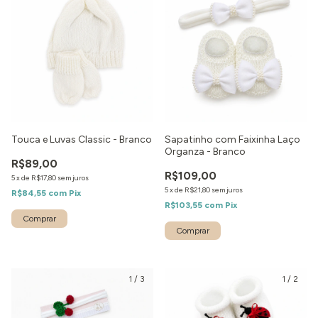
Touca e Luvas Classic - Branco
Sapatinho com Faixinha Laço
Organza - Branco
R$89,00
R$109,00
5
x
de
R$17,80
sem juros
5
x
de
R$21,80
sem juros
R$84,55
com
Pix
R$103,55
com
Pix
Comprar
1
/
3
1
/
2