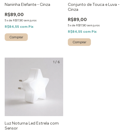
Naninha Elefante - Cinza
Conjunto de Touca e Luva -
Cinza
R$89,00
R$89,00
5
x
de
R$17,80
sem juros
5
x
de
R$17,80
sem juros
R$84,55
com
Pix
R$84,55
com
Pix
1
/
6
Luz Noturna Led Estrela com
Sensor