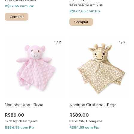
5
x
de
R$37,40
sem juros
R$27,55
com
Pix
R$177,65
com
Pix
Comprar
1
/
2
1
/
2
Naninha Ursa - Rosa
Naninha Girafinha - Bege
R$89,00
R$89,00
5
x
de
R$17,80
sem juros
5
x
de
R$17,80
sem juros
R$84,55
com
Pix
R$84,55
com
Pix