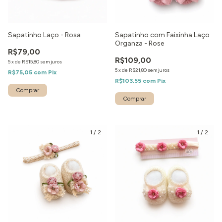
Sapatinho Laço - Rosa
Sapatinho com Faixinha Laço
Organza - Rose
R$79,00
R$109,00
5
x
de
R$15,80
sem juros
5
x
de
R$21,80
sem juros
R$75,05
com
Pix
R$103,55
com
Pix
Comprar
Comprar
1
/
2
1
/
2