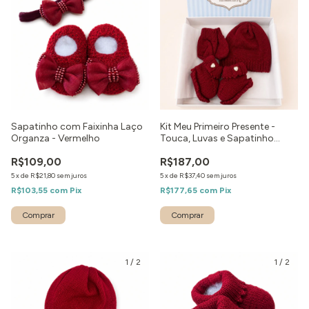
Sapatinho com Faixinha Laço
Kit Meu Primeiro Presente -
Organza - Vermelho
Touca, Luvas e Sapatinho
Coração Vermelho
R$109,00
R$187,00
5
x
de
R$21,80
sem juros
5
x
de
R$37,40
sem juros
R$103,55
com
Pix
R$177,65
com
Pix
Comprar
1
/
2
1
/
2