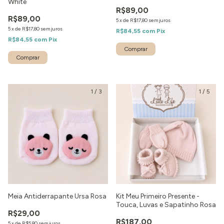
White
R$89,00
R$89,00
5
x
de
R$17,80
sem juros
5
x
de
R$17,80
sem juros
R$84,55
com
Pix
R$84,55
com
Pix
1
/
3
1
/
5
Meia Antiderrapante Ursa Rosa
Kit Meu Primeiro Presente -
Touca, Luvas e Sapatinho Rosa
R$29,00
R$187,00
5
x
de
R$5,80
sem juros