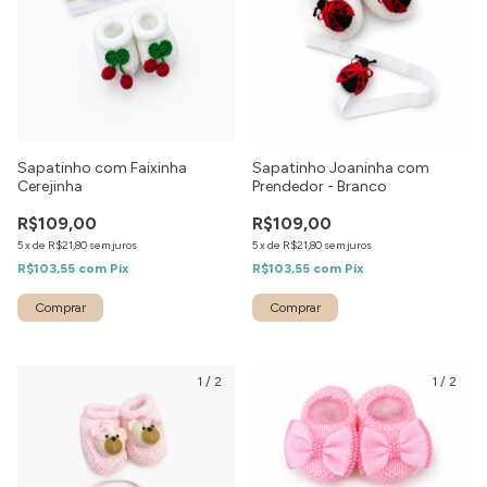
Sapatinho com Faixinha
Sapatinho Joaninha com
Cerejinha
Prendedor - Branco
R$109,00
R$109,00
5
x
de
R$21,80
sem juros
5
x
de
R$21,80
sem juros
R$103,55
com
Pix
R$103,55
com
Pix
Comprar
1
/
2
1
/
2