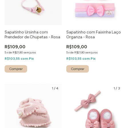
Sapatinho Ursinha com
Sapatinho com Faixinha Laço
Prendedor de Chupetas - Rosa
Organza - Rosa
R$109,00
R$109,00
5
x
de
R$21,80
sem juros
5
x
de
R$21,80
sem juros
R$103,55
com
Pix
R$103,55
com
Pix
Comprar
1
/
4
1
/
3