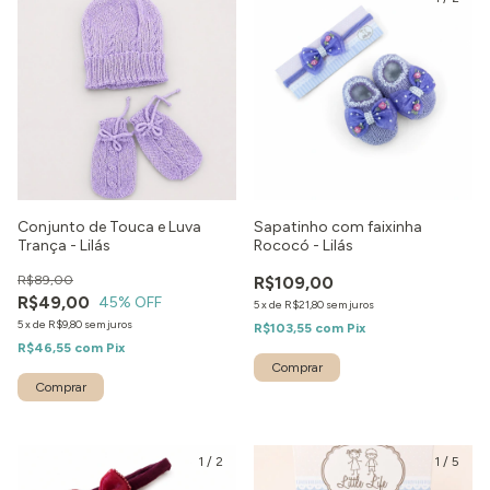
Conjunto de Touca e Luva
Sapatinho com faixinha
Trança - Lilás
Rococó - Lilás
R$89,00
R$109,00
R$49,00
45
% OFF
5
x
de
R$21,80
sem juros
5
x
de
R$9,80
sem juros
R$103,55
com
Pix
R$46,55
com
Pix
Comprar
1
/
2
1
/
5