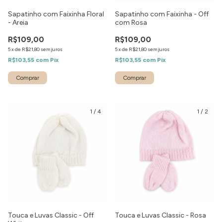
Sapatinho com Faixinha Floral
Sapatinho com Faixinha - Off
- Areia
com Rosa
R$109,00
R$109,00
5
x
de
R$21,80
sem juros
5
x
de
R$21,80
sem juros
R$103,55
com
Pix
R$103,55
com
Pix
1
/
4
1
/
2
Touca e Luvas Classic - Off
Touca e Luvas Classic - Rosa