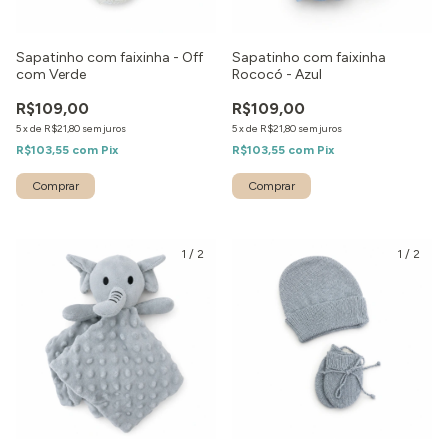
Sapatinho com faixinha - Off
Sapatinho com faixinha
com Verde
Rococó - Azul
R$109,00
R$109,00
5
x
de
R$21,80
sem juros
5
x
de
R$21,80
sem juros
R$103,55
com
Pix
R$103,55
com
Pix
1
/
2
1
/
2