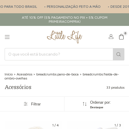
RA TODO BRASIL
• PERSONALIZAÇÃO FEITO A MÃO
• DESDE 2017 - ES
ATÉ 10% OFF (5% PAGAMENTO NO PIX + 5% CUPOM
PRIMEIRACOMPRA)
0
Início
>
Acessórios
>
breadcrumbs.pano-de-boca
>
breadcrumbs.fralda-de-
ombro-ovelhas
Acessórios
33 produtos
Ordenar por:
Filtrar
Destaque
1
/
4
1
/
3