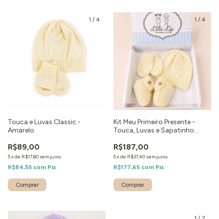
1
/
4
1
/
4
Touca e Luvas Classic -
Kit Meu Primeiro Presente -
Amarelo
Touca, Luvas e Sapatinho
Amarelo
R$89,00
R$187,00
5
x
de
R$17,80
sem juros
5
x
de
R$37,40
sem juros
R$84,55
com
Pix
R$177,65
com
Pix
Comprar
1
/
2