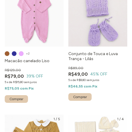
Conjunto de Touca e Luva
+2
Trança - Lilás
Macacão canelado Liso
R$89,00
R$129,00
R$49,00
45
% OFF
R$79,00
39
% OFF
5
x
de
R$9,80
sem juros
5
x
de
R$15,80
sem juros
R$46,55
com
Pix
R$75,05
com
Pix
Comprar
Comprar
1
/
5
1
/
4