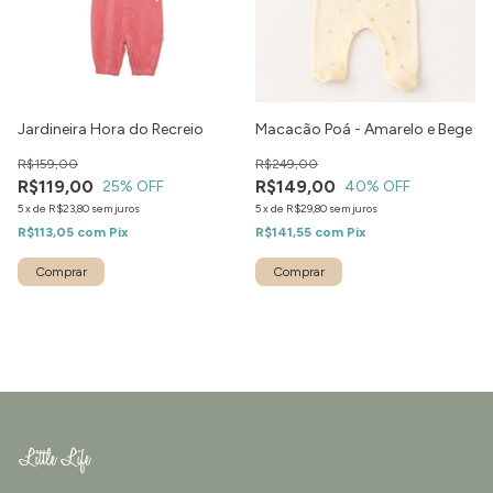
Jardineira Hora do Recreio
Macacão Poá - Amarelo e Bege
R$159,00
R$249,00
R$119,00
R$149,00
25
% OFF
40
% OFF
5
x
de
R$23,80
sem juros
5
x
de
R$29,80
sem juros
R$113,05
com
Pix
R$141,55
com
Pix
Comprar
Comprar