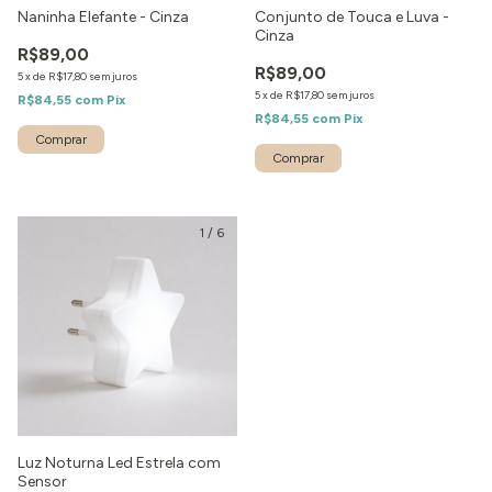
Naninha Elefante - Cinza
Conjunto de Touca e Luva -
Cinza
R$89,00
R$89,00
5
x
de
R$17,80
sem juros
5
x
de
R$17,80
sem juros
R$84,55
com
Pix
R$84,55
com
Pix
1
/
6
Luz Noturna Led Estrela com
Sensor