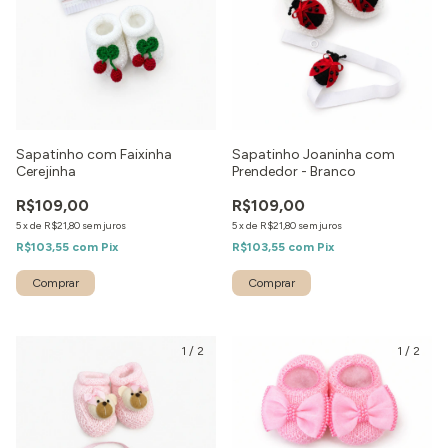
Sapatinho com Faixinha
Sapatinho Joaninha com
Cerejinha
Prendedor - Branco
R$109,00
R$109,00
5
x
de
R$21,80
sem juros
5
x
de
R$21,80
sem juros
R$103,55
com
Pix
R$103,55
com
Pix
Comprar
1
/
2
1
/
2