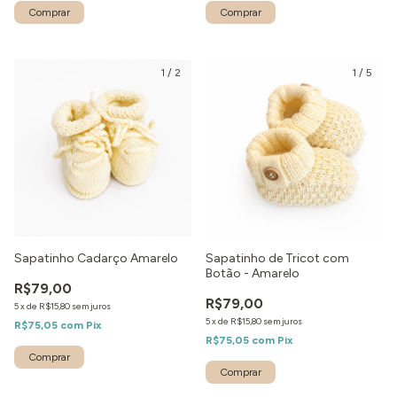
1
/
2
1
/
5
Sapatinho Cadarço Amarelo
Sapatinho de Tricot com
Botão - Amarelo
R$79,00
R$79,00
5
x
de
R$15,80
sem juros
5
x
de
R$15,80
sem juros
R$75,05
com
Pix
R$75,05
com
Pix
Comprar