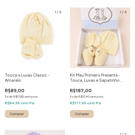
1
/
4
1
/
4
Touca e Luvas Classic -
Kit Meu Primeiro Presente -
Amarelo
Touca, Luvas e Sapatinho
Amarelo
R$89,00
R$187,00
5
x
de
R$17,80
sem juros
5
x
de
R$37,40
sem juros
R$84,55
com
Pix
R$177,65
com
Pix
Comprar
1
/
2