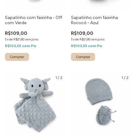
Sapatinho com faixinha - Off
Sapatinho com faixinha
com Verde
Rococó - Azul
R$109,00
R$109,00
5
x
de
R$21,80
sem juros
5
x
de
R$21,80
sem juros
R$103,55
com
Pix
R$103,55
com
Pix
1
/
2
1
/
2