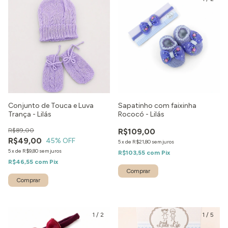
Conjunto de Touca e Luva
Sapatinho com faixinha
Trança - Lilás
Rococó - Lilás
R$89,00
R$109,00
R$49,00
45
% OFF
5
x
de
R$21,80
sem juros
5
x
de
R$9,80
sem juros
R$103,55
com
Pix
R$46,55
com
Pix
Comprar
1
/
2
1
/
5