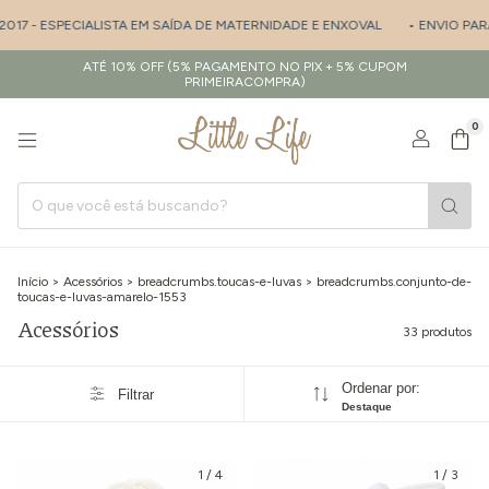
- ESPECIALISTA EM SAÍDA DE MATERNIDADE E ENXOVAL
• ENVIO PARA TO
ATÉ 10% OFF (5% PAGAMENTO NO PIX + 5% CUPOM
PRIMEIRACOMPRA)
0
Início
>
Acessórios
>
breadcrumbs.toucas-e-luvas
>
breadcrumbs.conjunto-de-
toucas-e-luvas-amarelo-1553
Acessórios
33 produtos
Ordenar por:
Filtrar
Destaque
1
/
4
1
/
3