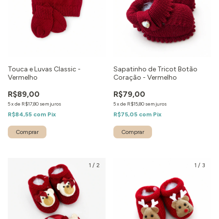
Touca e Luvas Classic -
Sapatinho de Tricot Botão
Vermelho
Coração - Vermelho
R$89,00
R$79,00
5
x
de
R$17,80
sem juros
5
x
de
R$15,80
sem juros
R$84,55
com
Pix
R$75,05
com
Pix
1
/
2
1
/
3