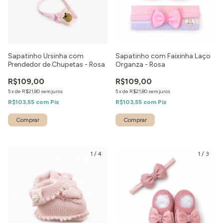
Sapatinho Ursinha com
Sapatinho com Faixinha Laço
Prendedor de Chupetas - Rosa
Organza - Rosa
R$109,00
R$109,00
5
x
de
R$21,80
sem juros
5
x
de
R$21,80
sem juros
R$103,55
com
Pix
R$103,55
com
Pix
Comprar
1
/
4
1
/
3