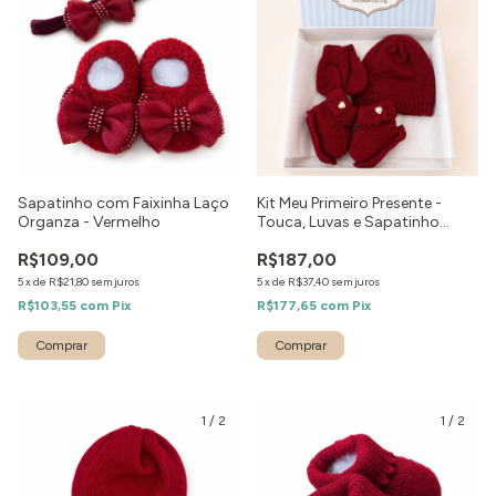
Sapatinho com Faixinha Laço
Kit Meu Primeiro Presente -
Organza - Vermelho
Touca, Luvas e Sapatinho
Coração Vermelho
R$109,00
R$187,00
5
x
de
R$21,80
sem juros
5
x
de
R$37,40
sem juros
R$103,55
com
Pix
R$177,65
com
Pix
Comprar
1
/
2
1
/
2