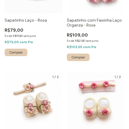
Sapatinho Laço - Rosa
Sapatinho com Faixinha Laço
Organza - Rose
R$79,00
R$109,00
5
x
de
R$15,80
sem juros
5
x
de
R$21,80
sem juros
R$75,05
com
Pix
R$103,55
com
Pix
Comprar
Comprar
1
/
2
1
/
2