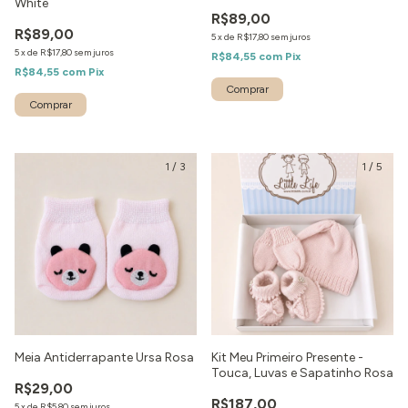
White
R$89,00
R$89,00
5
x
de
R$17,80
sem juros
5
x
de
R$17,80
sem juros
R$84,55
com
Pix
R$84,55
com
Pix
1
/
3
1
/
5
Meia Antiderrapante Ursa Rosa
Kit Meu Primeiro Presente -
Touca, Luvas e Sapatinho Rosa
R$29,00
R$187,00
5
x
de
R$5,80
sem juros