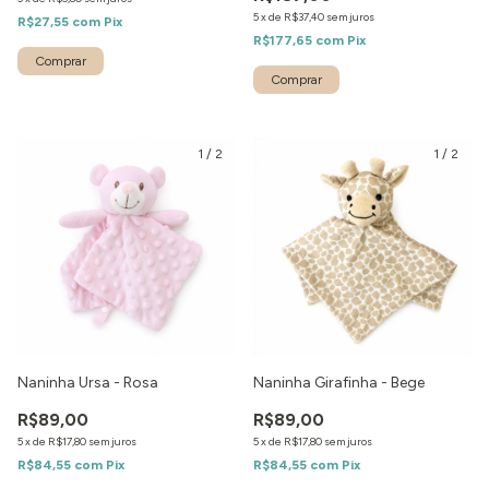
5
x
de
R$37,40
sem juros
R$27,55
com
Pix
R$177,65
com
Pix
Comprar
1
/
2
1
/
2
Naninha Ursa - Rosa
Naninha Girafinha - Bege
R$89,00
R$89,00
5
x
de
R$17,80
sem juros
5
x
de
R$17,80
sem juros
R$84,55
com
Pix
R$84,55
com
Pix