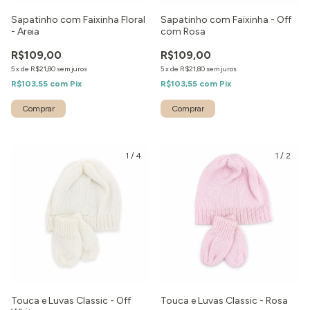
Sapatinho com Faixinha Floral
Sapatinho com Faixinha - Off
- Areia
com Rosa
R$109,00
R$109,00
5
x
de
R$21,80
sem juros
5
x
de
R$21,80
sem juros
R$103,55
com
Pix
R$103,55
com
Pix
1
/
4
1
/
2
Touca e Luvas Classic - Off
Touca e Luvas Classic - Rosa