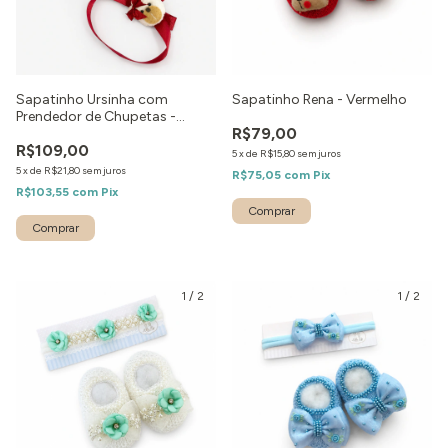
Sapatinho Ursinha com
Sapatinho Rena - Vermelho
Prendedor de Chupetas -
R$79,00
Vermelho
R$109,00
5
x
de
R$15,80
sem juros
5
x
de
R$21,80
sem juros
R$75,05
com
Pix
R$103,55
com
Pix
1
/
2
1
/
2