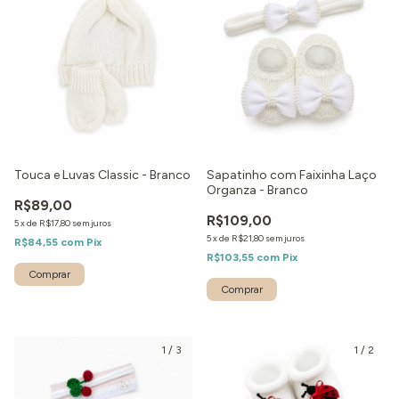
Touca e Luvas Classic - Branco
Sapatinho com Faixinha Laço
Organza - Branco
R$89,00
R$109,00
5
x
de
R$17,80
sem juros
5
x
de
R$21,80
sem juros
R$84,55
com
Pix
R$103,55
com
Pix
Comprar
1
/
3
1
/
2