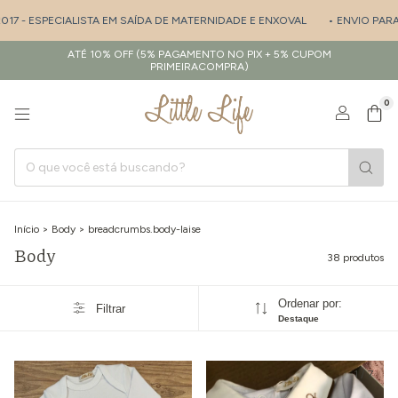
ECIALISTA EM SAÍDA DE MATERNIDADE E ENXOVAL
• ENVIO PARA TODO BR
ATÉ 10% OFF (5% PAGAMENTO NO PIX + 5% CUPOM
PRIMEIRACOMPRA)
0
Início
>
Body
>
breadcrumbs.body-laise
Body
38 produtos
Ordenar por:
Filtrar
Destaque
1
/
7