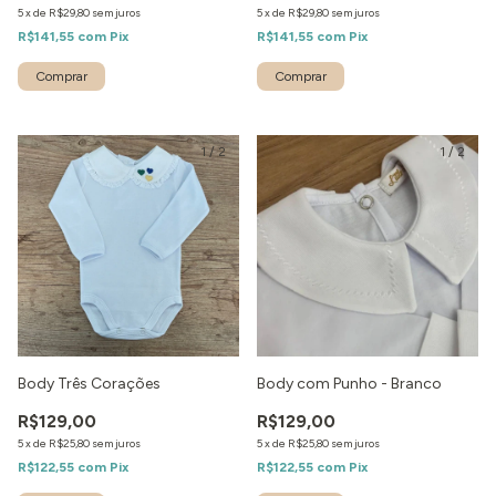
5
x
de
R$29,80
sem juros
5
x
de
R$29,80
sem juros
R$141,55
com
Pix
R$141,55
com
Pix
1
/
2
1
/
2
Body Três Corações
Body com Punho - Branco
R$129,00
R$129,00
5
x
de
R$25,80
sem juros
5
x
de
R$25,80
sem juros
R$122,55
com
Pix
R$122,55
com
Pix