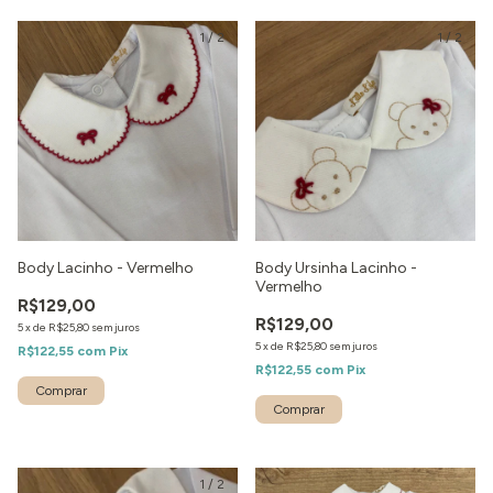
1
/
2
1
/
2
Body Lacinho - Vermelho
Body Ursinha Lacinho -
Vermelho
R$129,00
R$129,00
5
x
de
R$25,80
sem juros
5
x
de
R$25,80
sem juros
R$122,55
com
Pix
R$122,55
com
Pix
1
/
2