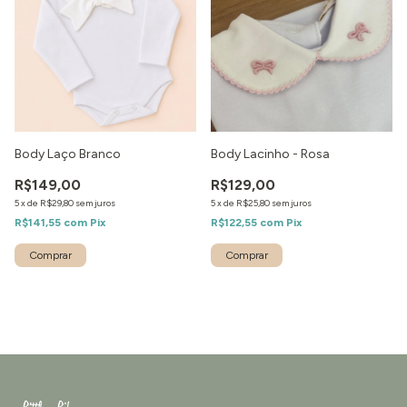
Body Laço Branco
Body Lacinho - Rosa
R$149,00
R$129,00
5
x
de
R$29,80
sem juros
5
x
de
R$25,80
sem juros
R$141,55
com
Pix
R$122,55
com
Pix