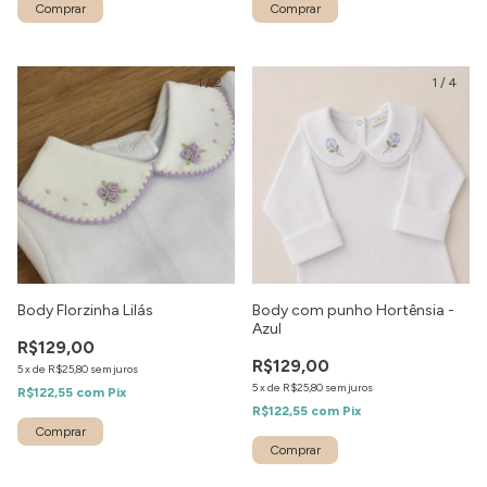
1
/
2
1
/
4
Body Florzinha Lilás
Body com punho Hortênsia -
Azul
R$129,00
R$129,00
5
x
de
R$25,80
sem juros
5
x
de
R$25,80
sem juros
R$122,55
com
Pix
R$122,55
com
Pix