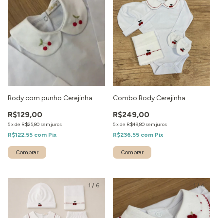
Body com punho Cerejinha
Combo Body Cerejinha
R$129,00
R$249,00
5
x
de
R$25,80
sem juros
5
x
de
R$49,80
sem juros
R$122,55
com
Pix
R$236,55
com
Pix
1
/
6
1
/
4