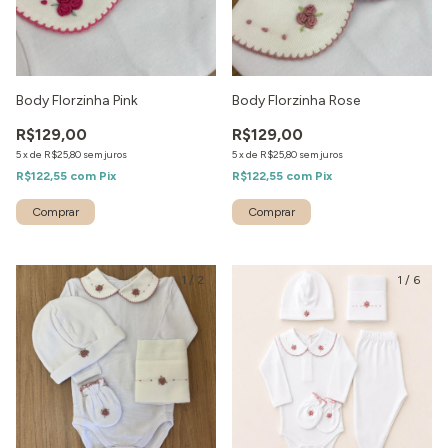
Body Florzinha Pink
Body Florzinha Rose
R$129,00
R$129,00
5
x
de
R$25,80
sem juros
5
x
de
R$25,80
sem juros
R$122,55
com
Pix
R$122,55
com
Pix
1
/
2
1
/
6