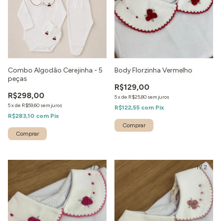
Combo Algodão Cerejinha - 5
Body Florzinha Vermelho
peças
R$129,00
R$298,00
5
x
de
R$25,80
sem juros
5
x
de
R$59,60
sem juros
R$122,55
com
Pix
R$283,10
com
Pix
1
/
2
1
/
2