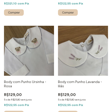
R$321,10
com
Pix
R$122,55
com
Pix
1
/
7
1
/
2
Body com Punho Ursinha -
Body com Punho Lavanda -
Rosa
lilás
R$129,00
R$129,00
5
x
de
R$25,80
sem juros
5
x
de
R$25,80
sem juros
R$122,55
com
Pix
R$122,55
com
Pix