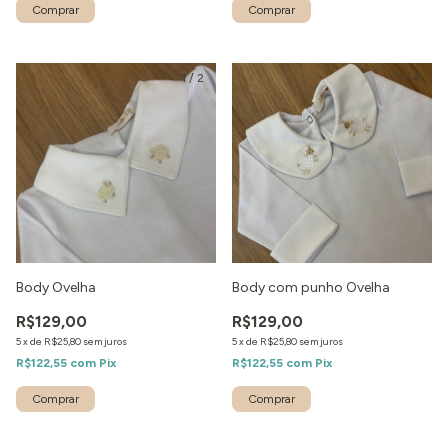
1
/
2
1
/
4
Body Ovelha
Body com punho Ovelha
R$129,00
R$129,00
5
x
de
R$25,80
sem juros
5
x
de
R$25,80
sem juros
R$122,55
com
Pix
R$122,55
com
Pix