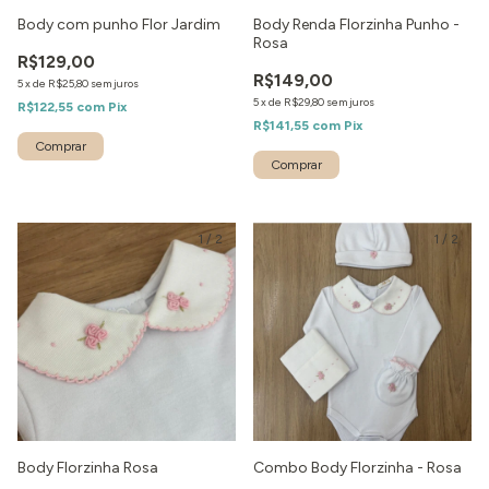
Body com punho Flor Jardim
Body Renda Florzinha Punho -
Rosa
R$129,00
R$149,00
5
x
de
R$25,80
sem juros
5
x
de
R$29,80
sem juros
R$122,55
com
Pix
R$141,55
com
Pix
1
/
2
1
/
2
Body Florzinha Rosa
Combo Body Florzinha - Rosa