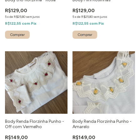
R$129,00
R$129,00
5
x
de
R$25,80
sem juros
5
x
de
R$25,80
sem juros
R$122,55
com
Pix
R$122,55
com
Pix
Comprar
1
/
8
1
/
8
Body Renda Florzinha Punho -
Body Renda Florzinha Punho -
Off com Vermelho
Amarelo
R$149,00
R$149,00