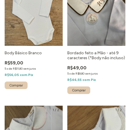
Body Básico Branco
Bordado feito a Mão - até 9
caracteres (*Body não incluso)
R$59,00
R$49,00
5
x
de
R$11,80
sem juros
5
x
de
R$9,80
sem juros
R$56,05
com
Pix
R$46,55
com
Pix
Comprar
1
/
2
1
/
2