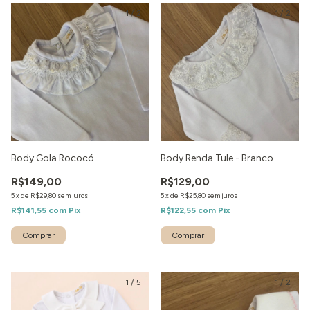
1
/
2
1
/
2
Body Gola Rococó
Body Renda Tule - Branco
R$149,00
R$129,00
5
x
de
R$29,80
sem juros
5
x
de
R$25,80
sem juros
R$141,55
com
Pix
R$122,55
com
Pix
1
/
5
1
/
2