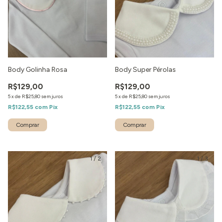
Body Golinha Rosa
Body Super Pérolas
R$129,00
R$129,00
5
x
de
R$25,80
sem juros
5
x
de
R$25,80
sem juros
R$122,55
com
Pix
R$122,55
com
Pix
1
/
2
1
/
3