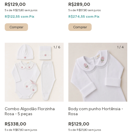
R$129,00
R$289,00
5
x
de
R$25,80
sem juros
5
x
de
R$57,80
sem juros
R$122,55
com
Pix
R$274,55
com
Pix
1
/
6
1
/
4
Combo Algodão Florzinha
Body com punho Hortênsia -
Rosa - 5 peças
Rosa
R$338,00
R$129,00
5
x
de
R$67,60
sem juros
5
x
de
R$25,80
sem juros