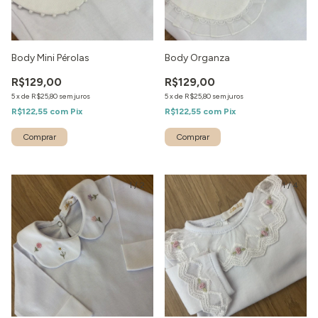
Body Mini Pérolas
Body Organza
R$129,00
R$129,00
5
x
de
R$25,80
sem juros
5
x
de
R$25,80
sem juros
R$122,55
com
Pix
R$122,55
com
Pix
1
/
2
1
/
4