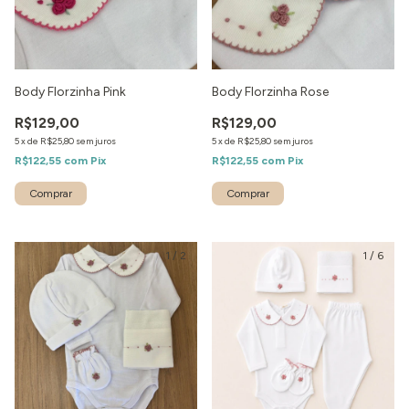
Body Florzinha Pink
Body Florzinha Rose
R$129,00
R$129,00
5
x
de
R$25,80
sem juros
5
x
de
R$25,80
sem juros
R$122,55
com
Pix
R$122,55
com
Pix
1
/
2
1
/
6