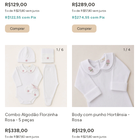
R$129,00
R$289,00
5
x
de
R$25,80
sem juros
5
x
de
R$57,80
sem juros
R$122,55
com
Pix
R$274,55
com
Pix
1
/
6
1
/
4
Combo Algodão Florzinha
Body com punho Hortênsia -
Rosa - 5 peças
Rosa
R$338,00
R$129,00
5
x
de
R$67,60
sem juros
5
x
de
R$25,80
sem juros