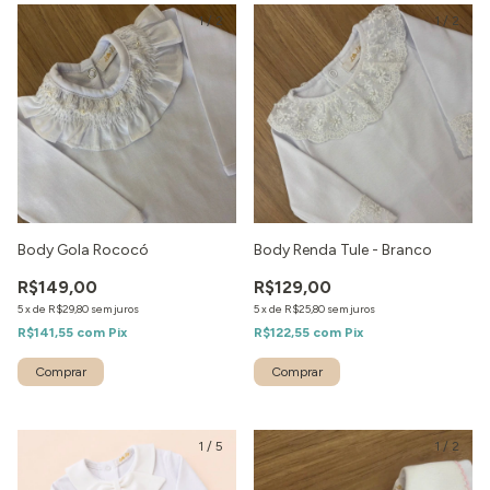
1
/
2
1
/
2
Body Gola Rococó
Body Renda Tule - Branco
R$149,00
R$129,00
5
x
de
R$29,80
sem juros
5
x
de
R$25,80
sem juros
R$141,55
com
Pix
R$122,55
com
Pix
1
/
5
1
/
2