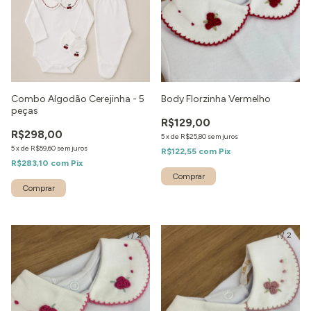
Combo Algodão Cerejinha - 5
Body Florzinha Vermelho
peças
R$129,00
R$298,00
5
x
de
R$25,80
sem juros
5
x
de
R$59,60
sem juros
R$122,55
com
Pix
R$283,10
com
Pix
1
/
2
1
/
2