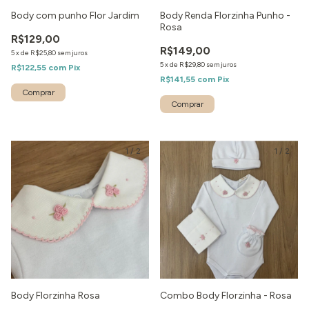
Body com punho Flor Jardim
Body Renda Florzinha Punho -
Rosa
R$129,00
R$149,00
5
x
de
R$25,80
sem juros
5
x
de
R$29,80
sem juros
R$122,55
com
Pix
R$141,55
com
Pix
1
/
2
1
/
2
Body Florzinha Rosa
Combo Body Florzinha - Rosa