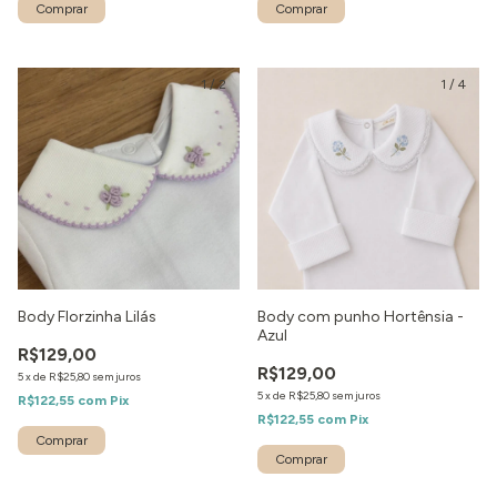
1
/
2
1
/
4
Body Florzinha Lilás
Body com punho Hortênsia -
Azul
R$129,00
R$129,00
5
x
de
R$25,80
sem juros
5
x
de
R$25,80
sem juros
R$122,55
com
Pix
R$122,55
com
Pix