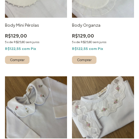
Body Mini Pérolas
Body Organza
R$129,00
R$129,00
5
x
de
R$25,80
sem juros
5
x
de
R$25,80
sem juros
R$122,55
com
Pix
R$122,55
com
Pix
1
/
2
1
/
4