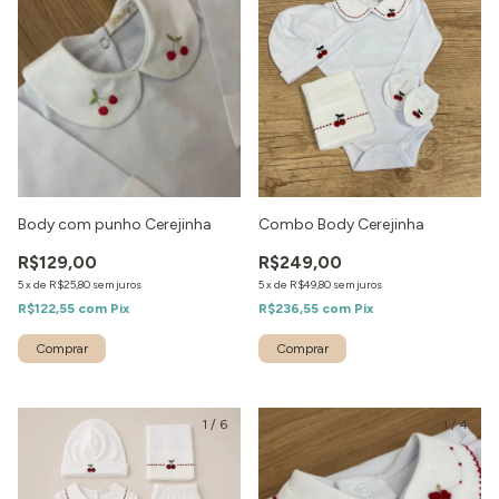
Body com punho Cerejinha
Combo Body Cerejinha
R$129,00
R$249,00
5
x
de
R$25,80
sem juros
5
x
de
R$49,80
sem juros
R$122,55
com
Pix
R$236,55
com
Pix
1
/
6
1
/
4