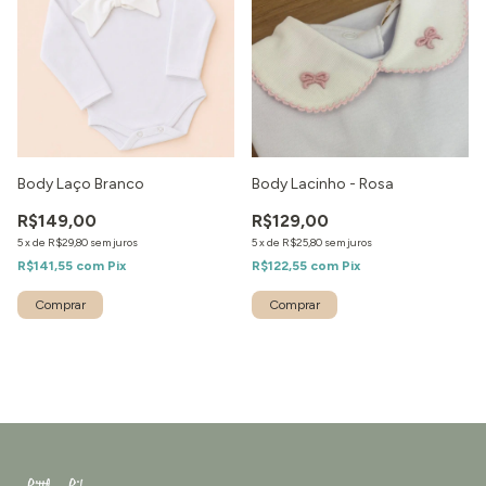
Body Laço Branco
Body Lacinho - Rosa
R$149,00
R$129,00
5
x
de
R$29,80
sem juros
5
x
de
R$25,80
sem juros
R$141,55
com
Pix
R$122,55
com
Pix