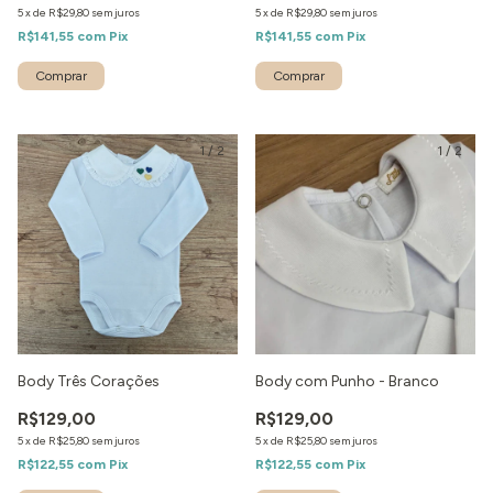
5
x
de
R$29,80
sem juros
5
x
de
R$29,80
sem juros
R$141,55
com
Pix
R$141,55
com
Pix
1
/
2
1
/
2
Body Três Corações
Body com Punho - Branco
R$129,00
R$129,00
5
x
de
R$25,80
sem juros
5
x
de
R$25,80
sem juros
R$122,55
com
Pix
R$122,55
com
Pix