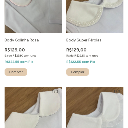
Body Golinha Rosa
Body Super Pérolas
R$129,00
R$129,00
5
x
de
R$25,80
sem juros
5
x
de
R$25,80
sem juros
R$122,55
com
Pix
R$122,55
com
Pix
1
/
2
1
/
3