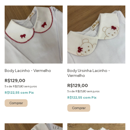
1
/
2
1
/
2
Body Lacinho - Vermelho
Body Ursinha Lacinho -
Vermelho
R$129,00
R$129,00
5
x
de
R$25,80
sem juros
5
x
de
R$25,80
sem juros
R$122,55
com
Pix
R$122,55
com
Pix
1
/
2