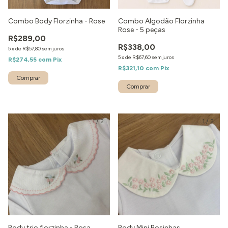
Combo Body Florzinha - Rose
Combo Algodão Florzinha
Rose - 5 peças
R$289,00
R$338,00
5
x
de
R$57,80
sem juros
5
x
de
R$67,60
sem juros
R$274,55
com
Pix
R$321,10
com
Pix
1
/
2
1
/
2
Body trio florzinha - Rosa
Body Mini Rosinhas