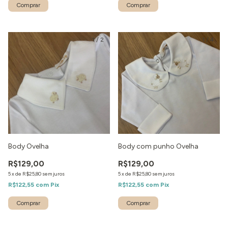
1
/
2
1
/
4
Body Ovelha
Body com punho Ovelha
R$129,00
R$129,00
5
x
de
R$25,80
sem juros
5
x
de
R$25,80
sem juros
R$122,55
com
Pix
R$122,55
com
Pix