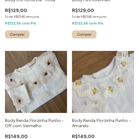
R$129,00
R$129,00
5
x
de
R$25,80
sem juros
5
x
de
R$25,80
sem juros
R$122,55
com
Pix
R$122,55
com
Pix
Comprar
1
/
8
1
/
8
Body Renda Florzinha Punho -
Body Renda Florzinha Punho -
Off com Vermelho
Amarelo
R$149,00
R$149,00