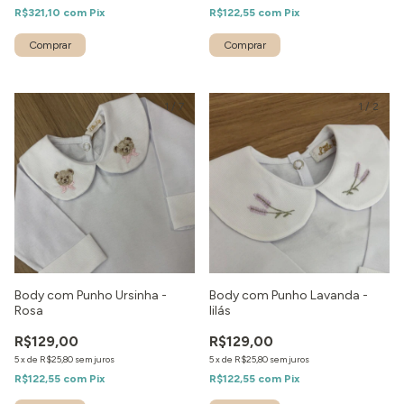
R$321,10
com
Pix
R$122,55
com
Pix
1
/
7
1
/
2
Body com Punho Ursinha -
Body com Punho Lavanda -
Rosa
lilás
R$129,00
R$129,00
5
x
de
R$25,80
sem juros
5
x
de
R$25,80
sem juros
R$122,55
com
Pix
R$122,55
com
Pix