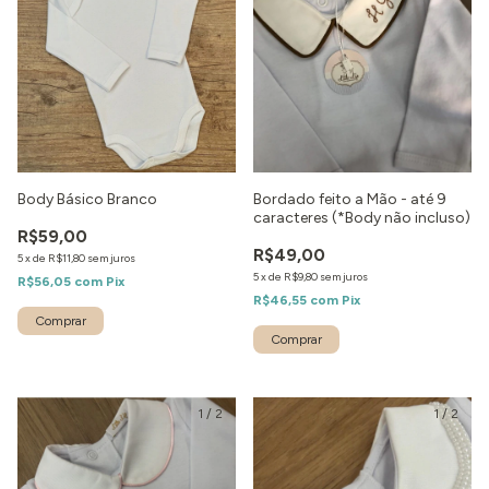
Body Básico Branco
Bordado feito a Mão - até 9
caracteres (*Body não incluso)
R$59,00
R$49,00
5
x
de
R$11,80
sem juros
5
x
de
R$9,80
sem juros
R$56,05
com
Pix
R$46,55
com
Pix
Comprar
1
/
2
1
/
2