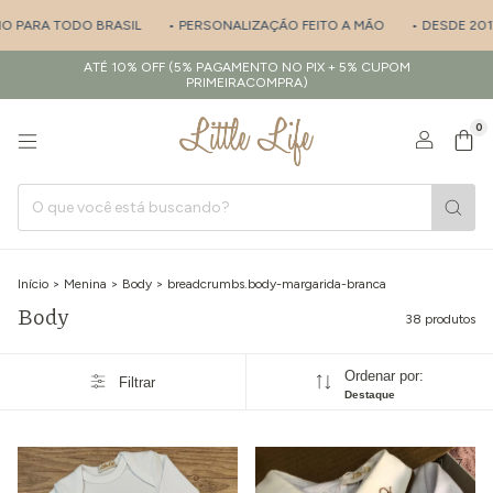
DO BRASIL
• PERSONALIZAÇÃO FEITO A MÃO
• DESDE 2017 - ESPECI
ATÉ 10% OFF (5% PAGAMENTO NO PIX + 5% CUPOM
PRIMEIRACOMPRA)
0
Início
>
Menina
>
Body
>
breadcrumbs.body-margarida-branca
Body
38 produtos
Ordenar por:
Filtrar
Destaque
1
/
7