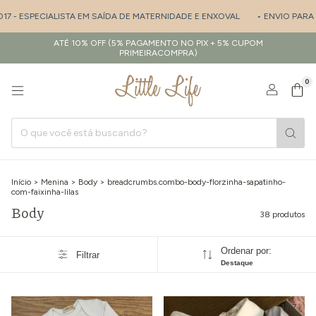
IALISTA EM SAÍDA DE MATERNIDADE E ENXOVAL
• ENVIO PARA TODO BRAS
ATÉ 10% OFF (5% PAGAMENTO NO PIX + 5% CUPOM
PRIMEIRACOMPRA)
0
Início
>
Menina
>
Body
>
breadcrumbs.combo-body-florzinha-sapatinho-
com-faixinha-lilas
Body
38 produtos
Ordenar por:
Filtrar
Destaque
1
/
7