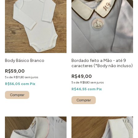
Body Básico Branco
Bordado feito a Mão - até 9
caracteres (*Body não incluso)
R$59,00
R$49,00
5
x
de
R$11,80
sem juros
5
x
de
R$9,80
sem juros
R$56,05
com
Pix
R$46,55
com
Pix
Comprar
1
/
2
1
/
2