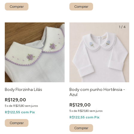
1
/
2
1
/
4
Body Florzinha Lilás
Body com punho Hortênsia -
Azul
R$129,00
R$129,00
5
x
de
R$25,80
sem juros
5
x
de
R$25,80
sem juros
R$122,55
com
Pix
R$122,55
com
Pix