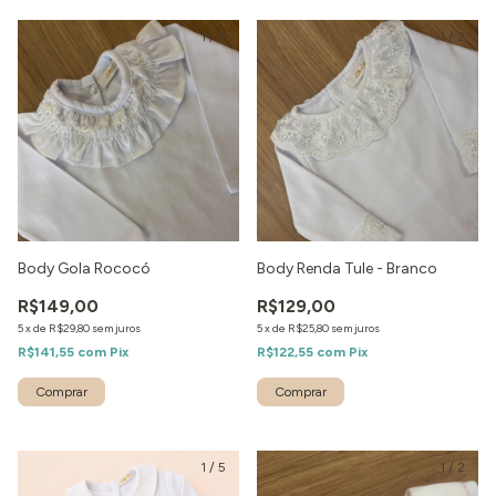
1
/
2
1
/
2
Body Gola Rococó
Body Renda Tule - Branco
R$149,00
R$129,00
5
x
de
R$29,80
sem juros
5
x
de
R$25,80
sem juros
R$141,55
com
Pix
R$122,55
com
Pix
1
/
5
1
/
2