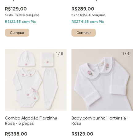
R$129,00
R$289,00
5
x
de
R$25,80
sem juros
5
x
de
R$57,80
sem juros
R$122,55
com
Pix
R$274,55
com
Pix
1
/
6
1
/
4
Combo Algodão Florzinha
Body com punho Hortênsia -
Rosa - 5 peças
Rosa
R$338,00
R$129,00