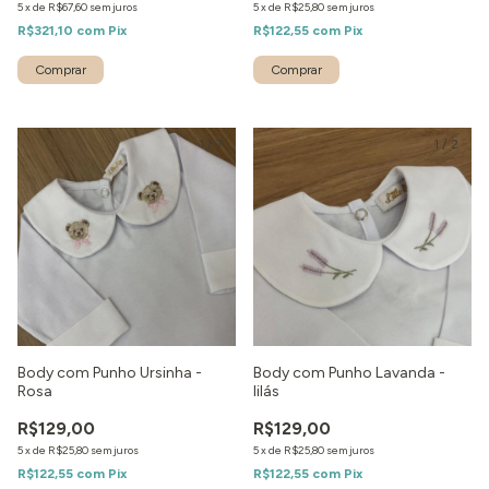
5
x
de
R$67,60
sem juros
5
x
de
R$25,80
sem juros
R$321,10
com
Pix
R$122,55
com
Pix
1
/
7
1
/
2
Body com Punho Ursinha -
Body com Punho Lavanda -
Rosa
lilás
R$129,00
R$129,00
5
x
de
R$25,80
sem juros
5
x
de
R$25,80
sem juros
R$122,55
com
Pix
R$122,55
com
Pix