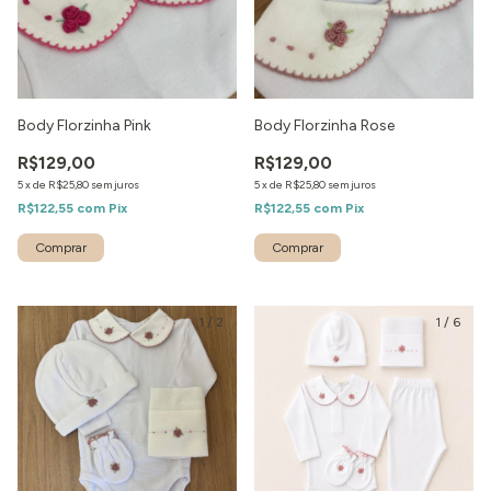
Body Florzinha Pink
Body Florzinha Rose
R$129,00
R$129,00
5
x
de
R$25,80
sem juros
5
x
de
R$25,80
sem juros
R$122,55
com
Pix
R$122,55
com
Pix
1
/
2
1
/
6