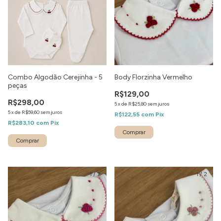
Combo Algodão Cerejinha - 5
Body Florzinha Vermelho
peças
R$129,00
R$298,00
5
x
de
R$25,80
sem juros
5
x
de
R$59,60
sem juros
R$122,55
com
Pix
R$283,10
com
Pix
1
/
2
1
/
2