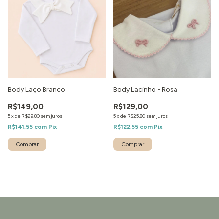
Body Laço Branco
Body Lacinho - Rosa
R$149,00
R$129,00
5
x
de
R$29,80
sem juros
5
x
de
R$25,80
sem juros
R$141,55
com
Pix
R$122,55
com
Pix