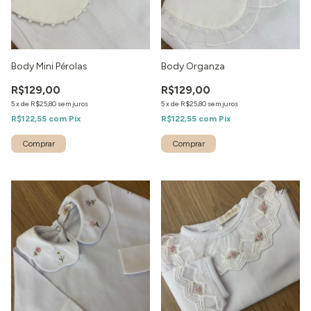
Body Mini Pérolas
Body Organza
R$129,00
R$129,00
5
x
de
R$25,80
sem juros
5
x
de
R$25,80
sem juros
R$122,55
com
Pix
R$122,55
com
Pix
1
/
2
1
/
4