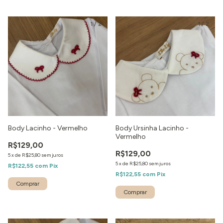
1
/
2
1
/
2
Body Lacinho - Vermelho
Body Ursinha Lacinho -
Vermelho
R$129,00
R$129,00
5
x
de
R$25,80
sem juros
5
x
de
R$25,80
sem juros
R$122,55
com
Pix
R$122,55
com
Pix