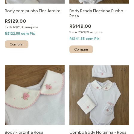
Body com punho Flor Jardim
Body Renda Florzinha Punho -
Rosa
R$129,00
R$149,00
5
x
de
R$25,80
sem juros
5
x
de
R$29,80
sem juros
R$122,55
com
Pix
R$141,55
com
Pix
1
/
2
1
/
2
Body Florzinha Rosa
Combo Body Florzinha - Rosa