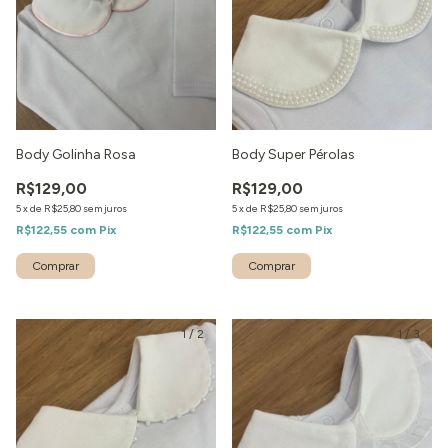
Body Golinha Rosa
Body Super Pérolas
R$129,00
R$129,00
5
x
de
R$25,80
sem juros
5
x
de
R$25,80
sem juros
R$122,55
com
Pix
R$122,55
com
Pix
1
/
2
1
/
3