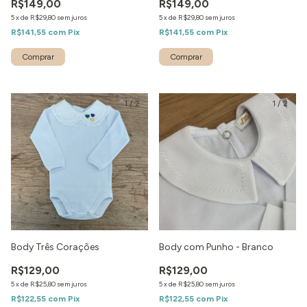
R$149,00
R$149,00
5
x
de
R$29,80
sem juros
5
x
de
R$29,80
sem juros
R$141,55
com
Pix
R$141,55
com
Pix
1
/
2
1
/
2
Body Três Corações
Body com Punho - Branco
R$129,00
R$129,00
5
x
de
R$25,80
sem juros
5
x
de
R$25,80
sem juros
R$122,55
com
Pix
R$122,55
com
Pix