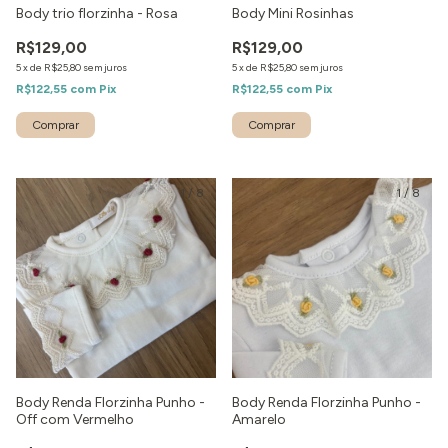
Body trio florzinha - Rosa
Body Mini Rosinhas
R$129,00
R$129,00
5
x
de
R$25,80
sem juros
5
x
de
R$25,80
sem juros
R$122,55
com
Pix
R$122,55
com
Pix
Comprar
1
/
8
1
/
8
Body Renda Florzinha Punho -
Body Renda Florzinha Punho -
Off com Vermelho
Amarelo