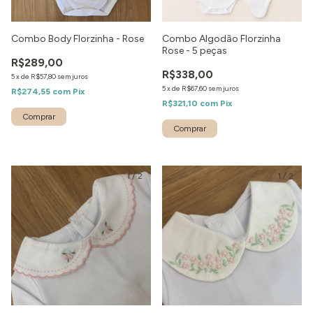
Combo Body Florzinha - Rose
Combo Algodão Florzinha
Rose - 5 peças
R$289,00
R$338,00
5
x
de
R$57,80
sem juros
5
x
de
R$67,60
sem juros
R$274,55
com
Pix
R$321,10
com
Pix
1
/
2
1
/
2