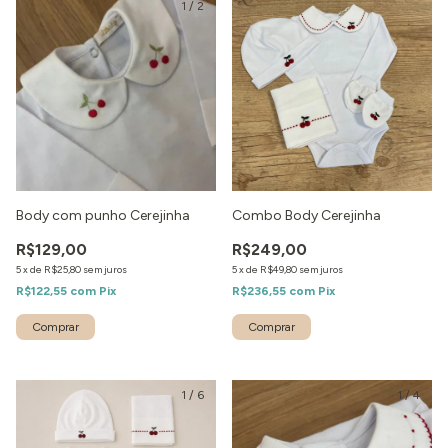
1
/
2
Body com punho Cerejinha
Combo Body Cerejinha
R$129,00
R$249,00
5
x
de
R$25,80
sem juros
5
x
de
R$49,80
sem juros
R$122,55
com
Pix
R$236,55
com
Pix
1
/
6
1
/
4