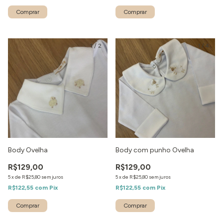
1
/
2
1
/
4
Body Ovelha
Body com punho Ovelha
R$129,00
R$129,00
5
x
de
R$25,80
sem juros
5
x
de
R$25,80
sem juros
R$122,55
com
Pix
R$122,55
com
Pix