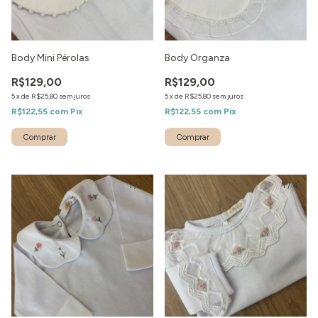
Body Mini Pérolas
Body Organza
R$129,00
R$129,00
5
x
de
R$25,80
sem juros
5
x
de
R$25,80
sem juros
R$122,55
com
Pix
R$122,55
com
Pix
1
/
2
1
/
4