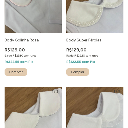
Body Golinha Rosa
Body Super Pérolas
R$129,00
R$129,00
5
x
de
R$25,80
sem juros
5
x
de
R$25,80
sem juros
R$122,55
com
Pix
R$122,55
com
Pix
1
/
2
1
/
3