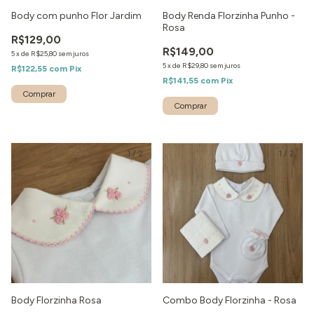
Body com punho Flor Jardim
Body Renda Florzinha Punho -
Rosa
R$129,00
R$149,00
5
x
de
R$25,80
sem juros
5
x
de
R$29,80
sem juros
R$122,55
com
Pix
R$141,55
com
Pix
1
/
2
1
/
2
Body Florzinha Rosa
Combo Body Florzinha - Rosa