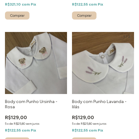
R$321,10
com
Pix
R$122,55
com
Pix
1
/
7
1
/
2
Body com Punho Ursinha -
Body com Punho Lavanda -
Rosa
lilás
R$129,00
R$129,00
5
x
de
R$25,80
sem juros
5
x
de
R$25,80
sem juros
R$122,55
com
Pix
R$122,55
com
Pix