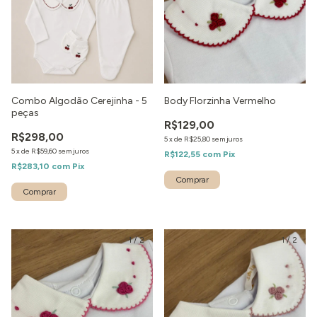
Combo Algodão Cerejinha - 5
Body Florzinha Vermelho
peças
R$129,00
R$298,00
5
x
de
R$25,80
sem juros
5
x
de
R$59,60
sem juros
R$122,55
com
Pix
R$283,10
com
Pix
1
/
2
1
/
2