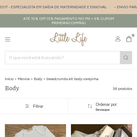
PECIALISTA EM SAÍDA DE MATERNIDADE E ENXOVAL
• ENVIO PARA TODO BR
ATÉ 10% OFF (5% PAGAMENTO NO PIX + 5% CUPOM
PRIMEIRACOMPRA)
0
Início
>
Menina
>
Body
>
breadcrumbs.kit-body-cerejinha
Body
38 produtos
Ordenar por:
Filtrar
Destaque
1
/
7