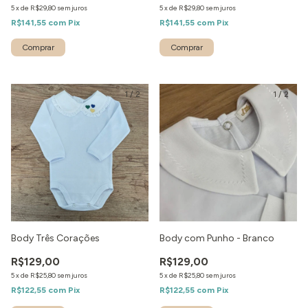
5
x
de
R$29,80
sem juros
5
x
de
R$29,80
sem juros
R$141,55
com
Pix
R$141,55
com
Pix
1
/
2
1
/
2
Body Três Corações
Body com Punho - Branco
R$129,00
R$129,00
5
x
de
R$25,80
sem juros
5
x
de
R$25,80
sem juros
R$122,55
com
Pix
R$122,55
com
Pix