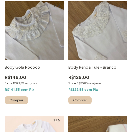
1
/
2
1
/
2
Body Gola Rococó
Body Renda Tule - Branco
R$149,00
R$129,00
5
x
de
R$29,80
sem juros
5
x
de
R$25,80
sem juros
R$141,55
com
Pix
R$122,55
com
Pix
1
/
5
1
/
2