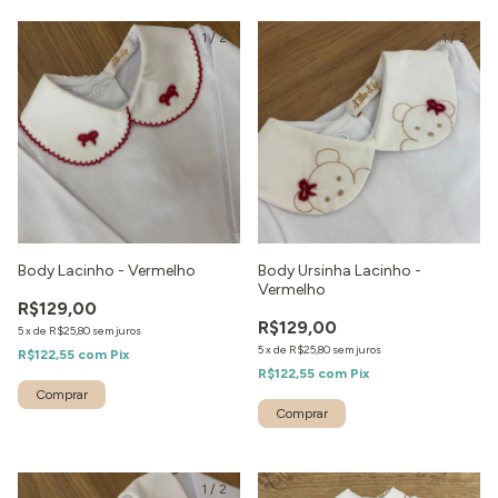
1
/
2
1
/
2
Body Lacinho - Vermelho
Body Ursinha Lacinho -
Vermelho
R$129,00
R$129,00
5
x
de
R$25,80
sem juros
5
x
de
R$25,80
sem juros
R$122,55
com
Pix
R$122,55
com
Pix
1
/
2