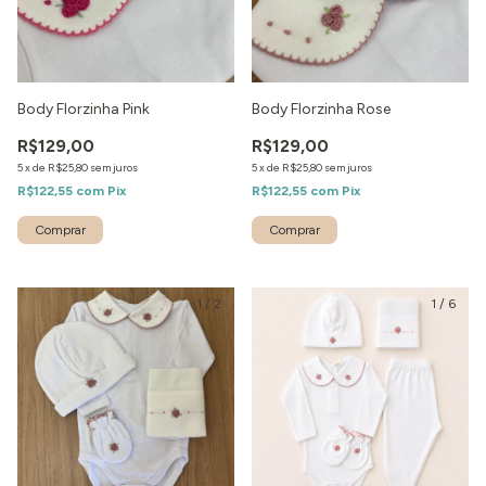
Body Florzinha Pink
Body Florzinha Rose
R$129,00
R$129,00
5
x
de
R$25,80
sem juros
5
x
de
R$25,80
sem juros
R$122,55
com
Pix
R$122,55
com
Pix
1
/
2
1
/
6