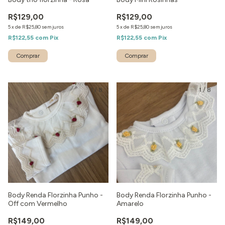
R$129,00
R$129,00
5
x
de
R$25,80
sem juros
5
x
de
R$25,80
sem juros
R$122,55
com
Pix
R$122,55
com
Pix
Comprar
1
/
8
1
/
8
Body Renda Florzinha Punho -
Body Renda Florzinha Punho -
Off com Vermelho
Amarelo
R$149,00
R$149,00