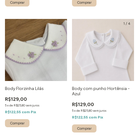
1
/
2
1
/
4
Body Florzinha Lilás
Body com punho Hortênsia -
Azul
R$129,00
R$129,00
5
x
de
R$25,80
sem juros
5
x
de
R$25,80
sem juros
R$122,55
com
Pix
R$122,55
com
Pix