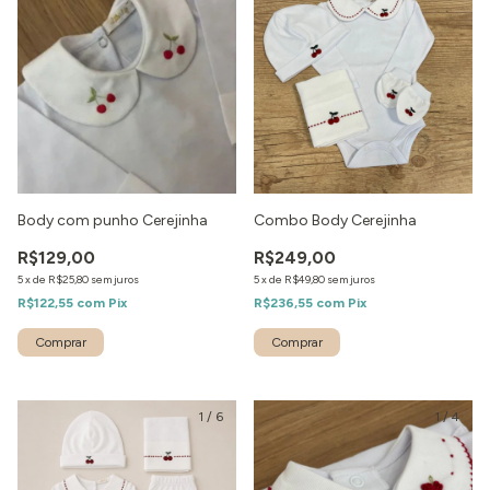
Body com punho Cerejinha
Combo Body Cerejinha
R$129,00
R$249,00
5
x
de
R$25,80
sem juros
5
x
de
R$49,80
sem juros
R$122,55
com
Pix
R$236,55
com
Pix
1
/
6
1
/
4