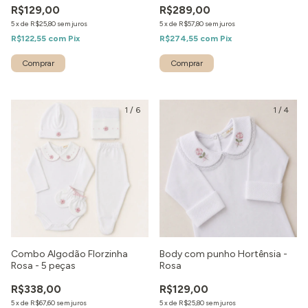
R$129,00
R$289,00
5
x
de
R$25,80
sem juros
5
x
de
R$57,80
sem juros
R$122,55
com
Pix
R$274,55
com
Pix
1
/
6
1
/
4
Combo Algodão Florzinha
Body com punho Hortênsia -
Rosa - 5 peças
Rosa
R$338,00
R$129,00
5
x
de
R$67,60
sem juros
5
x
de
R$25,80
sem juros