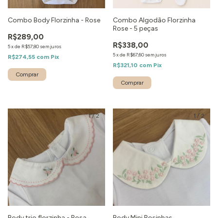
Combo Body Florzinha - Rose
Combo Algodão Florzinha
Rose - 5 peças
R$289,00
R$338,00
5
x
de
R$57,80
sem juros
5
x
de
R$67,60
sem juros
R$274,55
com
Pix
R$321,10
com
Pix
1
/
2
1
/
2
Body trio florzinha - Rosa
Body Mini Rosinhas