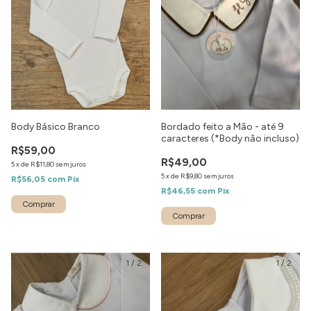
Body Básico Branco
Bordado feito a Mão - até 9
caracteres (*Body não incluso)
R$59,00
R$49,00
5
x
de
R$11,80
sem juros
5
x
de
R$9,80
sem juros
R$56,05
com
Pix
R$46,55
com
Pix
Comprar
1
/
2
1
/
2