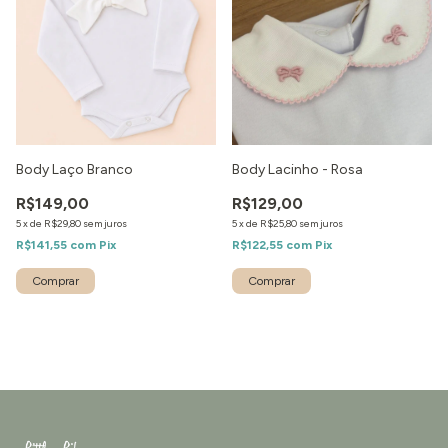
Body Laço Branco
Body Lacinho - Rosa
R$149,00
R$129,00
5
x
de
R$29,80
sem juros
5
x
de
R$25,80
sem juros
R$141,55
com
Pix
R$122,55
com
Pix