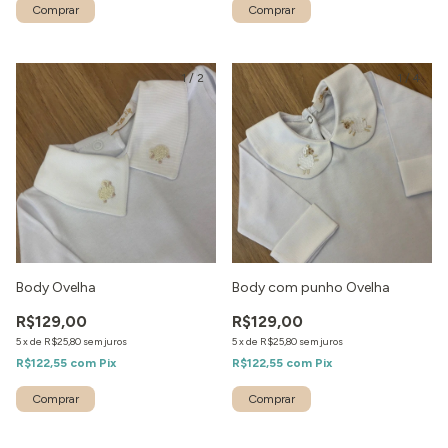
1
/
2
1
/
4
Body Ovelha
Body com punho Ovelha
R$129,00
R$129,00
5
x
de
R$25,80
sem juros
5
x
de
R$25,80
sem juros
R$122,55
com
Pix
R$122,55
com
Pix