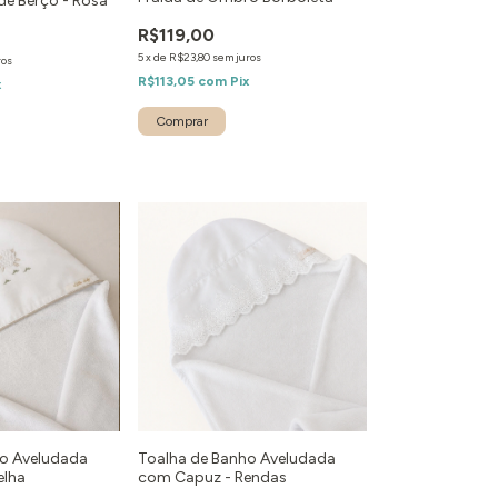
de Berço - Rosa
R$119,00
5
x
de
R$23,80
sem juros
ros
R$113,05
com
Pix
x
ho Aveludada
Toalha de Banho Aveludada
elha
com Capuz - Rendas