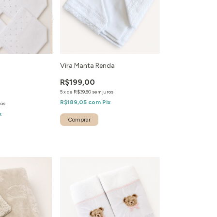
Vira Manta Renda
R$199,00
5
x
de
R$39,80
sem juros
R$189,05
com
Pix
ros
x