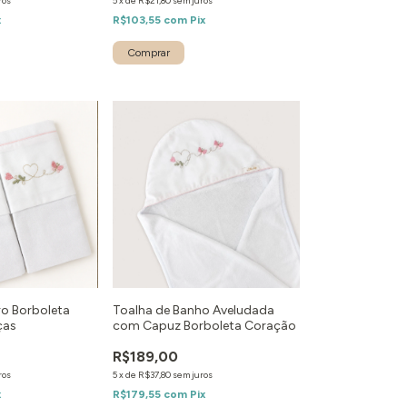
ros
5
x
de
R$21,80
sem juros
x
R$103,55
com
Pix
o Borboleta
Toalha de Banho Aveludada
ças
com Capuz Borboleta Coração
R$189,00
ros
5
x
de
R$37,80
sem juros
x
R$179,55
com
Pix