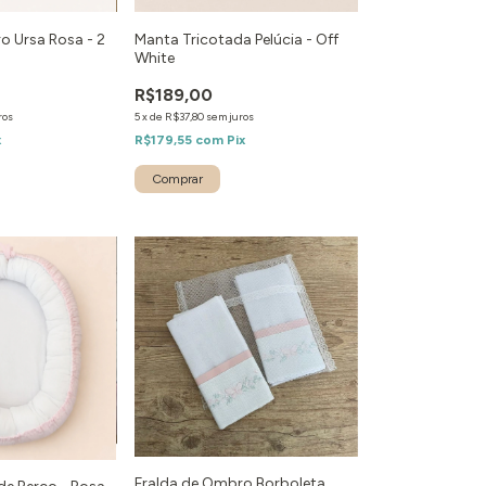
o Ursa Rosa - 2
Manta Tricotada Pelúcia - Off
White
R$189,00
ros
5
x
de
R$37,80
sem juros
x
R$179,55
com
Pix
Fralda de Ombro Borboleta