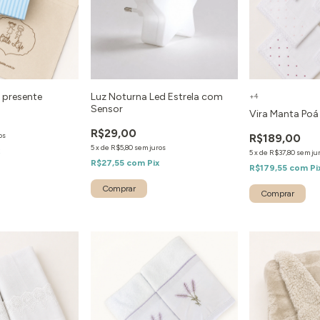
 presente
Luz Noturna Led Estrela com
+4
Sensor
Vira Manta Poá
R$29,00
os
R$189,00
5
x
de
R$5,80
sem juros
x
5
x
de
R$37,80
sem ju
R$27,55
com
Pix
R$179,55
com
Pi
Comprar