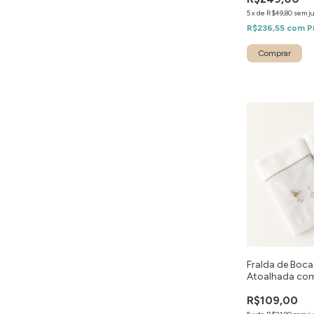
5
x
de
R$49,80
sem j
R$236,55
com
P
Comprar
Fralda de Boca
Atoalhada com
R$109,00