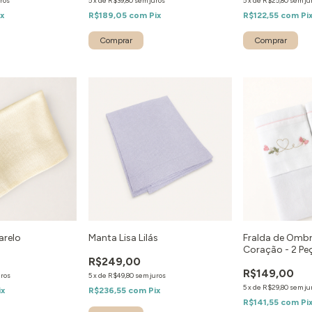
ros
5
x
de
R$39,80
sem juros
5
x
de
R$25,80
sem ju
ix
R$189,05
com
Pix
R$122,55
com
Pi
arelo
Manta Lisa Lilás
Fralda de Ombr
Coração - 2 Pe
R$249,00
R$149,00
uros
5
x
de
R$49,80
sem juros
5
x
de
R$29,80
sem ju
ix
R$236,55
com
Pix
R$141,55
com
Pi