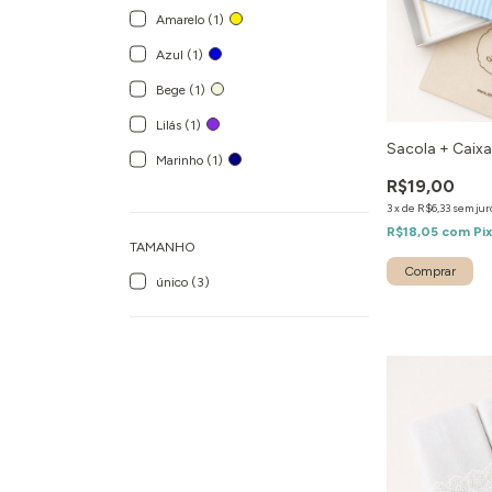
Amarelo (1)
Azul (1)
Bege (1)
Lilás (1)
Sacola + Caixa
Marinho (1)
R$19,00
3
x
de
R$6,33
sem jur
R$18,05
com
Pi
TAMANHO
único (3)