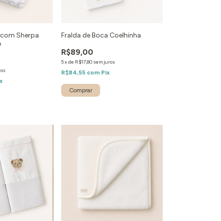
h com Sherpa
Fralda de Boca Coelhinha
o
R$89,00
5
x
de
R$17,80
sem juros
ros
R$84,55
com
Pix
x