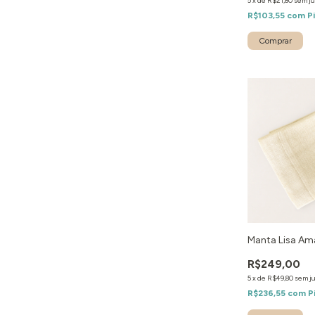
5
x
de
R$21,80
sem ju
R$103,55
com
P
Manta Lisa Am
R$249,00
5
x
de
R$49,80
sem j
R$236,55
com
P