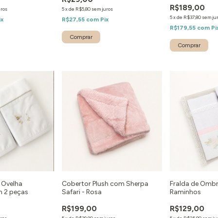
R$189,00
uros
5
x
de
R$5,80
sem juros
5
x
de
R$37,80
sem ju
ix
R$27,55
com
Pix
R$179,55
com
Pi
 Ovelha
Cobertor Plush com Sherpa
Fralda de Ombr
 2 peças
Safari - Rosa
Raminhos
R$199,00
R$129,00