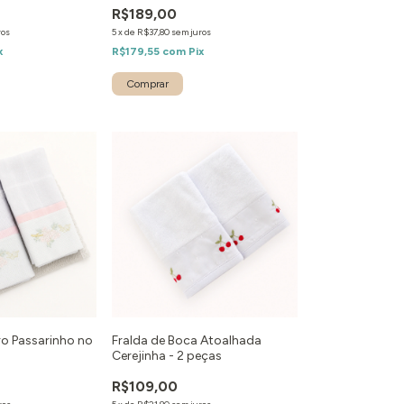
R$189,00
ros
5
x
de
R$37,80
sem juros
x
R$179,55
com
Pix
o Passarinho no
Fralda de Boca Atoalhada
Cerejinha - 2 peças
R$109,00