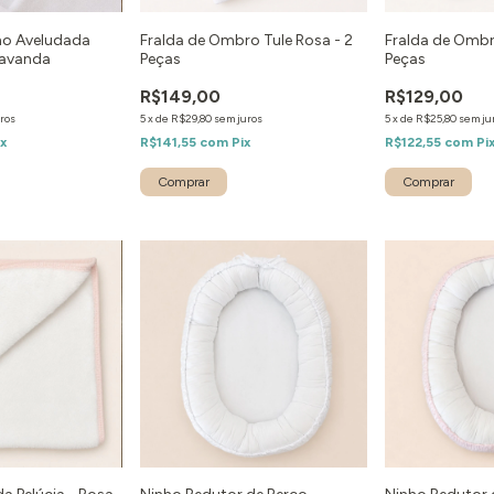
ho Aveludada
Fralda de Ombro Tule Rosa - 2
Fralda de Ombr
Lavanda
Peças
Peças
R$149,00
R$129,00
ros
5
x
de
R$29,80
sem juros
5
x
de
R$25,80
sem ju
ix
R$141,55
com
Pix
R$122,55
com
Pi