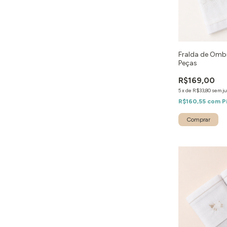
Fralda de Omb
Peças
R$169,00
5
x
de
R$33,80
sem ju
R$160,55
com
P