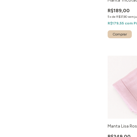
Manta Tricotad
R$189,00
5
x
de
R$37,80
sem ju
R$179,55
com
P
Manta Lisa Ro
R$249,00