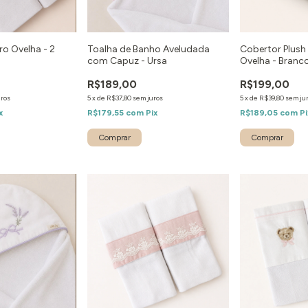
o Ovelha - 2
Toalha de Banho Aveludada
Cobertor Plus
com Capuz - Ursa
Ovelha - Branc
R$189,00
R$199,00
uros
5
x
de
R$37,80
sem juros
5
x
de
R$39,80
sem ju
x
R$179,55
com
Pix
R$189,05
com
Pi