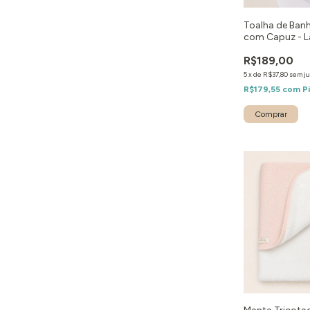
Toalha de Ban
com Capuz - 
R$189,00
5
x
de
R$37,80
sem ju
R$179,55
com
P