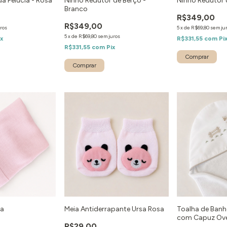
a Pelúcia - Rosa
Ninho Redutor de Berço -
Ninho Redutor 
Branco
R$349,00
R$349,00
ros
5
x
de
R$69,80
sem ju
5
x
de
R$69,80
sem juros
ix
R$331,55
com
Pi
R$331,55
com
Pix
sa
Meia Antiderrapante Ursa Rosa
Toalha de Ban
com Capuz Ov
R$29,00