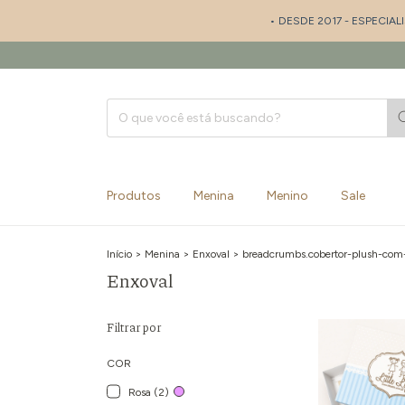
• DESDE 2017 - ESPECIALISTA EM SAÍD
Produtos
Menina
Menino
Sale
Início
>
Menina
>
Enxoval
>
breadcrumbs.cobertor-plush-com
Enxoval
Filtrar por
COR
Rosa (2)