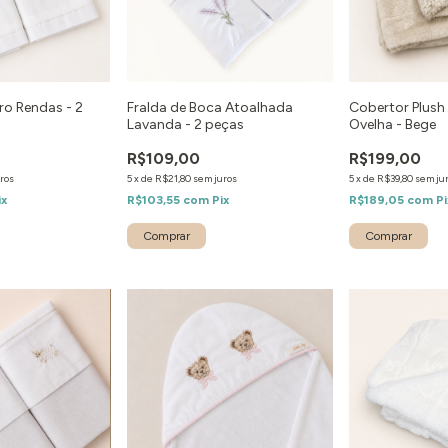
ro Rendas - 2
Fralda de Boca Atoalhada
Cobertor Plus
Lavanda - 2 peças
Ovelha - Bege
R$109,00
R$199,00
ros
5
x
de
R$21,80
sem juros
5
x
de
R$39,80
sem ju
ix
R$103,55
com
Pix
R$189,05
com
Pi