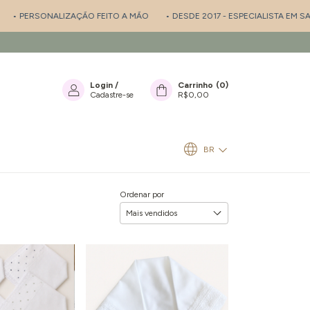
LIZAÇÃO FEITO A MÃO
• DESDE 2017 - ESPECIALISTA EM SAÍDA DE MATE
Login
/
Carrinho
(
0
)
Cadastre-se
R$0,00
BR
Ordenar por