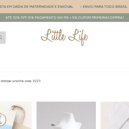
A DE MATERNIDADE E ENXOVAL
• ENVIO PARA TODO BRASIL
• PERSONA
ATÉ 10% OFF (5% PAGAMENTO NO PIX + 5% CUPOM PRIMEIRACOMPRA)
-sherpa-ursinha-rosa-3223