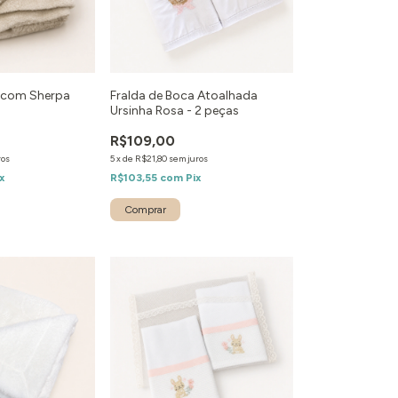
h com Sherpa
Fralda de Boca Atoalhada
Ursinha Rosa - 2 peças
R$109,00
ros
5
x
de
R$21,80
sem juros
x
R$103,55
com
Pix