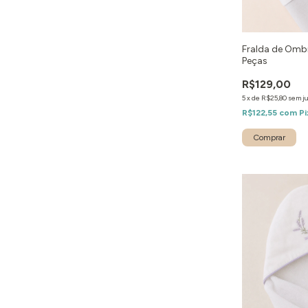
Fralda de Ombr
Peças
R$129,00
5
x
de
R$25,80
sem j
R$122,55
com
Pi