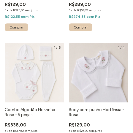
R$129,00
R$289,00
5
x
de
R$25,80
sem juros
5
x
de
R$57,80
sem juros
R$122,55
com
Pix
R$274,55
com
Pix
1
/
6
1
/
4
Combo Algodão Florzinha
Body com punho Hortênsia -
Rosa - 5 peças
Rosa
R$338,00
R$129,00
5
x
de
R$67,60
sem juros
5
x
de
R$25,80
sem juros