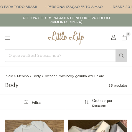
DO BRASIL
• PERSONALIZAÇÃO FEITO A MÃO
• DESDE 2017 - ESPECIA
ATÉ 10% OFF (5% PAGAMENTO NO PIX + 5% CUPOM
PRIMEIRACOMPRA)
0
Início
>
Menino
>
Body
>
breadcrumbs.body-golinha-azul-claro
Body
38 produtos
Ordenar por:
Filtrar
Destaque
1
/
7