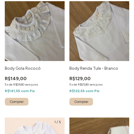
1
/
2
1
/
2
Body Gola Rococó
Body Renda Tule - Branco
R$149,00
R$129,00
5
x
de
R$29,80
sem juros
5
x
de
R$25,80
sem juros
R$141,55
com
Pix
R$122,55
com
Pix
1
/
5
1
/
2