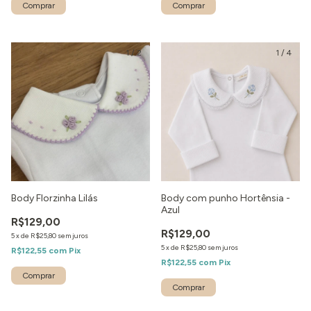
1
/
2
1
/
4
Body Florzinha Lilás
Body com punho Hortênsia -
Azul
R$129,00
R$129,00
5
x
de
R$25,80
sem juros
5
x
de
R$25,80
sem juros
R$122,55
com
Pix
R$122,55
com
Pix