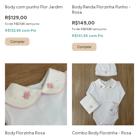
Body com punho Flor Jardim
Body Renda Florzinha Punho -
Rosa
R$129,00
R$149,00
5
x
de
R$25,80
sem juros
5
x
de
R$29,80
sem juros
R$122,55
com
Pix
R$141,55
com
Pix
1
/
2
1
/
2
Body Florzinha Rosa
Combo Body Florzinha - Rosa