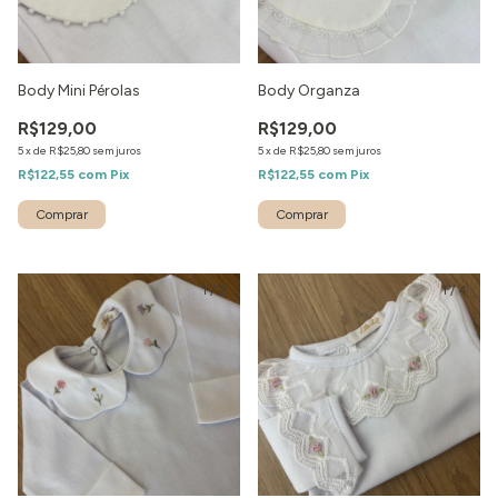
Body Mini Pérolas
Body Organza
R$129,00
R$129,00
5
x
de
R$25,80
sem juros
5
x
de
R$25,80
sem juros
R$122,55
com
Pix
R$122,55
com
Pix
1
/
2
1
/
4