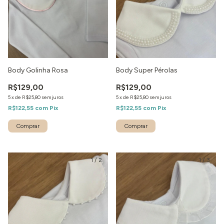
Body Golinha Rosa
Body Super Pérolas
R$129,00
R$129,00
5
x
de
R$25,80
sem juros
5
x
de
R$25,80
sem juros
R$122,55
com
Pix
R$122,55
com
Pix
1
/
2
1
/
3