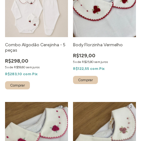
Combo Algodão Cerejinha - 5
Body Florzinha Vermelho
peças
R$129,00
R$298,00
5
x
de
R$25,80
sem juros
5
x
de
R$59,60
sem juros
R$122,55
com
Pix
R$283,10
com
Pix
1
/
2
1
/
2