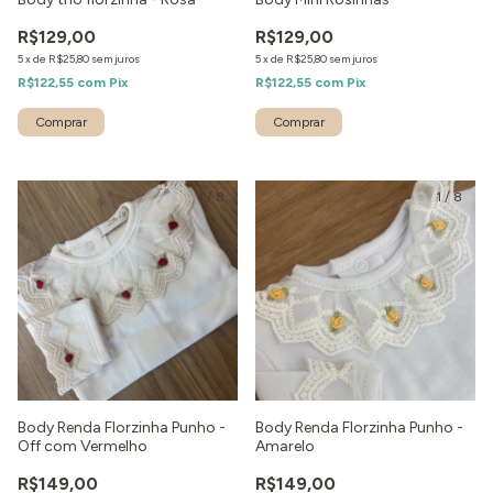
R$129,00
R$129,00
5
x
de
R$25,80
sem juros
5
x
de
R$25,80
sem juros
R$122,55
com
Pix
R$122,55
com
Pix
Comprar
1
/
8
1
/
8
Body Renda Florzinha Punho -
Body Renda Florzinha Punho -
Off com Vermelho
Amarelo
R$149,00
R$149,00