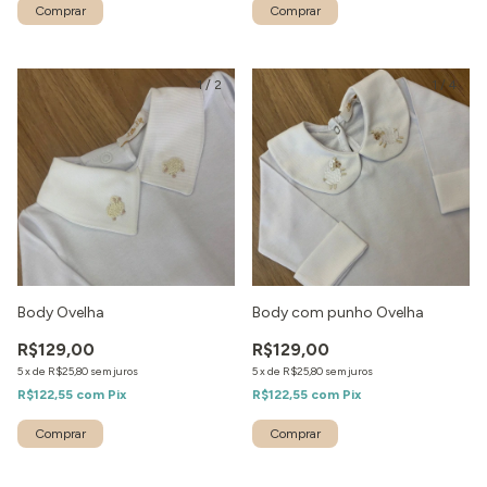
1
/
2
1
/
4
Body Ovelha
Body com punho Ovelha
R$129,00
R$129,00
5
x
de
R$25,80
sem juros
5
x
de
R$25,80
sem juros
R$122,55
com
Pix
R$122,55
com
Pix