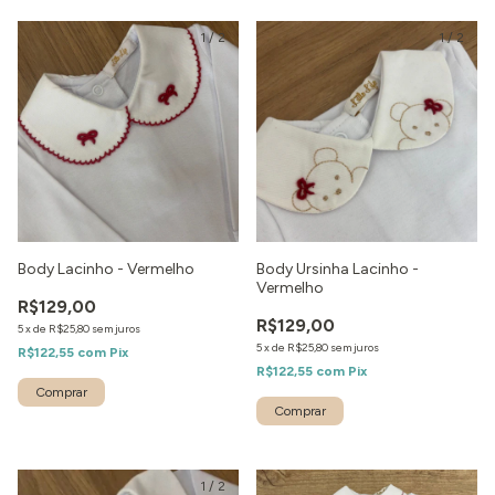
1
/
2
1
/
2
Body Lacinho - Vermelho
Body Ursinha Lacinho -
Vermelho
R$129,00
R$129,00
5
x
de
R$25,80
sem juros
5
x
de
R$25,80
sem juros
R$122,55
com
Pix
R$122,55
com
Pix
1
/
2