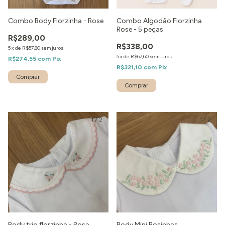
Combo Body Florzinha - Rose
Combo Algodão Florzinha
Rose - 5 peças
R$289,00
R$338,00
5
x
de
R$57,80
sem juros
5
x
de
R$67,60
sem juros
R$274,55
com
Pix
R$321,10
com
Pix
1
/
2
1
/
2
Body trio florzinha - Rosa
Body Mini Rosinhas