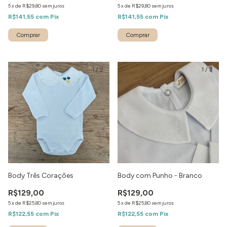
5
x
de
R$29,80
sem juros
5
x
de
R$29,80
sem juros
R$141,55
com
Pix
R$141,55
com
Pix
1
/
2
1
/
2
Body Três Corações
Body com Punho - Branco
R$129,00
R$129,00
5
x
de
R$25,80
sem juros
5
x
de
R$25,80
sem juros
R$122,55
com
Pix
R$122,55
com
Pix