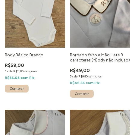
Body Básico Branco
Bordado feito a Mão - até 9
caracteres (*Body não incluso)
R$59,00
R$49,00
5
x
de
R$11,80
sem juros
5
x
de
R$9,80
sem juros
R$56,05
com
Pix
R$46,55
com
Pix
Comprar
1
/
2
1
/
2