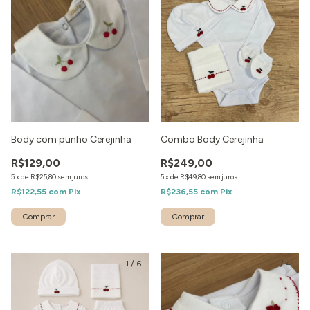
Body com punho Cerejinha
Combo Body Cerejinha
R$129,00
R$249,00
5
x
de
R$25,80
sem juros
5
x
de
R$49,80
sem juros
R$122,55
com
Pix
R$236,55
com
Pix
1
/
6
1
/
4