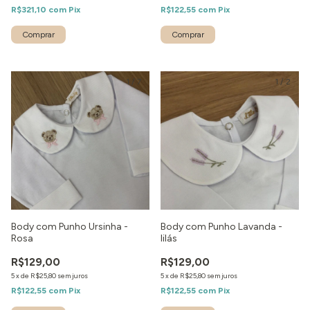
R$321,10
com
Pix
R$122,55
com
Pix
1
/
7
1
/
2
Body com Punho Ursinha -
Body com Punho Lavanda -
Rosa
lilás
R$129,00
R$129,00
5
x
de
R$25,80
sem juros
5
x
de
R$25,80
sem juros
R$122,55
com
Pix
R$122,55
com
Pix