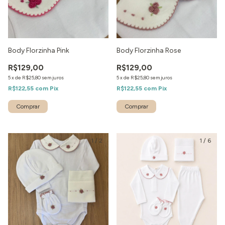
Body Florzinha Pink
Body Florzinha Rose
R$129,00
R$129,00
5
x
de
R$25,80
sem juros
5
x
de
R$25,80
sem juros
R$122,55
com
Pix
R$122,55
com
Pix
1
/
2
1
/
6