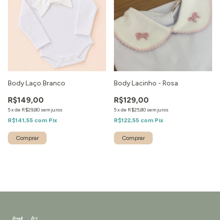
Body Laço Branco
Body Lacinho - Rosa
R$149,00
R$129,00
5
x
de
R$29,80
sem juros
5
x
de
R$25,80
sem juros
R$141,55
com
Pix
R$122,55
com
Pix