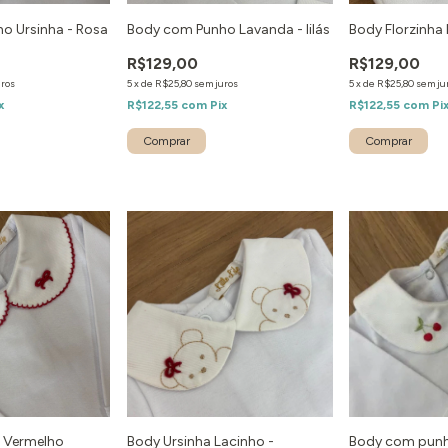
o Ursinha - Rosa
Body com Punho Lavanda - lilás
Body Florzinha 
R$129,00
R$129,00
uros
5
x
de
R$25,80
sem juros
5
x
de
R$25,80
sem ju
x
R$122,55
com
Pix
R$122,55
com
Pi
- Vermelho
Body Ursinha Lacinho -
Body com punh