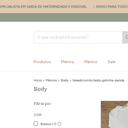
 SAÍDA DE MATERNIDADE E ENXOVAL
• ENVIO PARA TODO BRASIL
• PE
Produtos
Menina
Menino
Sale
Início
>
Menino
>
Body
>
breadcrumbs.body-golinha-panda
Body
Filtrar por
COR
Branco (1)