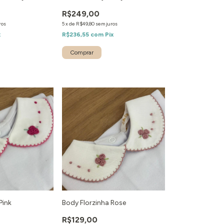
R$249,00
ros
5
x
de
R$49,80
sem juros
x
R$236,55
com
Pix
Pink
Body Florzinha Rose
R$129,00