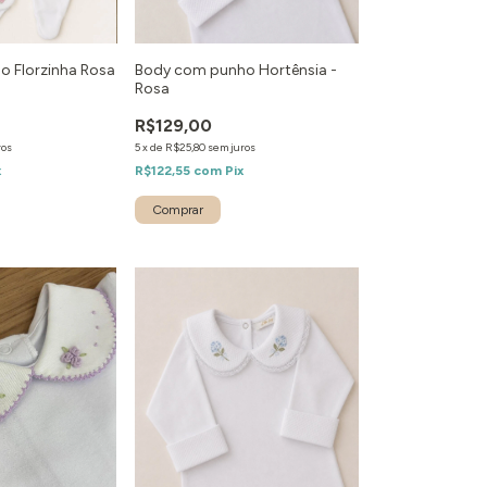
 Florzinha Rosa
Body com punho Hortênsia -
Rosa
R$129,00
ros
5
x
de
R$25,80
sem juros
x
R$122,55
com
Pix