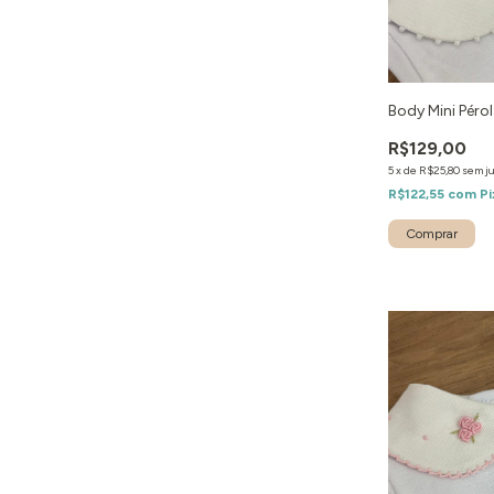
Body Mini Péro
R$129,00
5
x
de
R$25,80
sem j
R$122,55
com
Pi