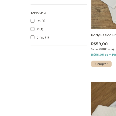
TAMANHO
Rn (1)
P (1)
Body Básico B
único (1)
R$59,00
5
x
de
R$11,80
sem ju
R$56,05
com
Pi
Comprar