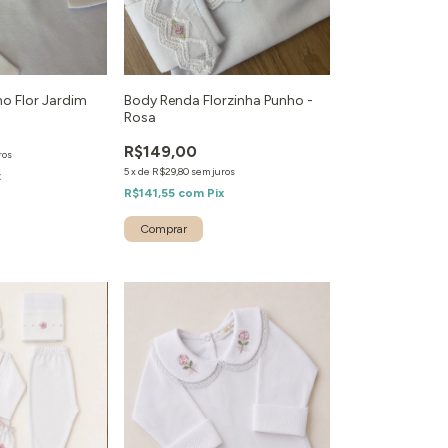
o Flor Jardim
Body Renda Florzinha Punho -
Rosa
R$149,00
ros
5
x
de
R$29,80
sem juros
x
R$141,55
com
Pix