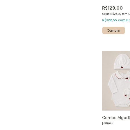
R$129,00
5
x
de
R$25,80
sem j
R$122,55
com
Pi
Combo Algodão
peças