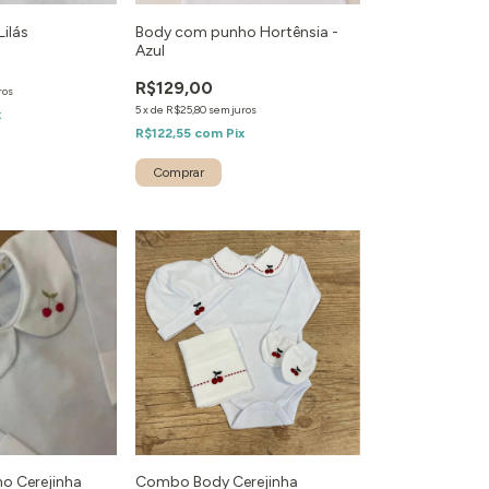
Lilás
Body com punho Hortênsia -
Azul
R$129,00
ros
5
x
de
R$25,80
sem juros
x
R$122,55
com
Pix
o Cerejinha
Combo Body Cerejinha