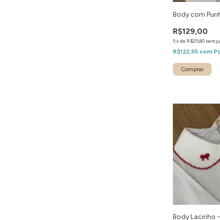
Body com Punh
R$129,00
5
x
de
R$25,80
sem j
R$122,55
com
Pi
Body Lacinho 