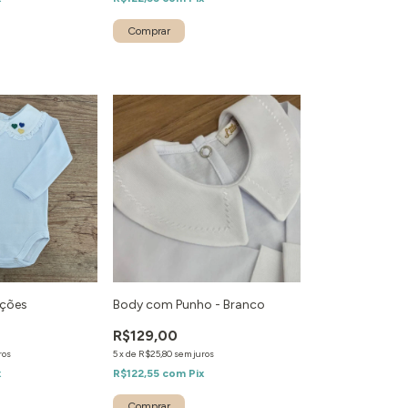
ações
Body com Punho - Branco
R$129,00
ros
5
x
de
R$25,80
sem juros
x
R$122,55
com
Pix