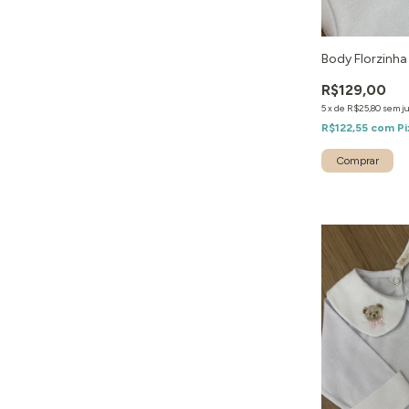
Body Florzinha
R$129,00
5
x
de
R$25,80
sem j
R$122,55
com
Pi