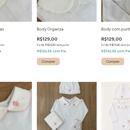
las
Body Organza
Body com punh
R$129,00
R$129,00
uros
5
x
de
R$25,80
sem juros
5
x
de
R$25,80
sem ju
x
R$122,55
com
Pix
R$122,55
com
Pi