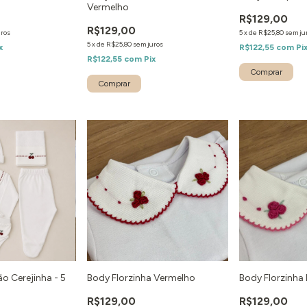
Vermelho
R$129,00
R$129,00
uros
5
x
de
R$25,80
sem ju
5
x
de
R$25,80
sem juros
x
R$122,55
com
Pi
R$122,55
com
Pix
 Cerejinha - 5
Body Florzinha Vermelho
Body Florzinha 
R$129,00
R$129,00