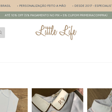
RSONALIZAÇÃO FEITO A MÃO
• DESDE 2017 - ESPECIALISTA EM SAÍDA DE
ATÉ 10% OFF (5% PAGAMENTO NO PIX + 5% CUPOM PRIMEIRACOMPRA)