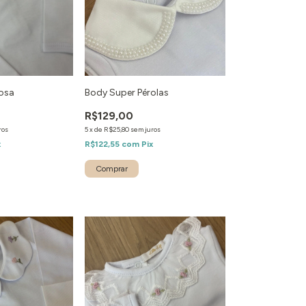
osa
Body Super Pérolas
R$129,00
ros
5
x
de
R$25,80
sem juros
x
R$122,55
com
Pix