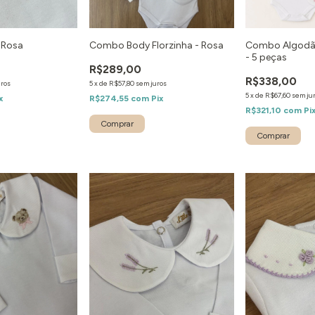
 Rosa
Combo Body Florzinha - Rosa
Combo Algodão
- 5 peças
R$289,00
R$338,00
uros
5
x
de
R$57,80
sem juros
5
x
de
R$67,60
sem ju
x
R$274,55
com
Pix
R$321,10
com
Pi