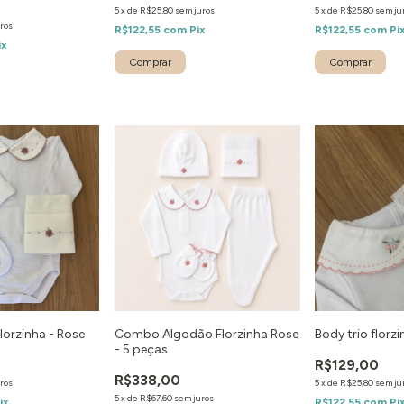
5
x
de
R$25,80
sem juros
5
x
de
R$25,80
sem ju
ros
R$122,55
com
Pix
R$122,55
com
Pi
ix
orzinha - Rose
Combo Algodão Florzinha Rose
Body trio florz
- 5 peças
R$129,00
R$338,00
ros
5
x
de
R$25,80
sem ju
5
x
de
R$67,60
sem juros
ix
R$122,55
com
Pi