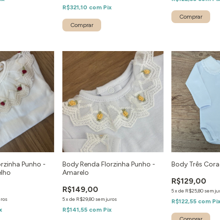
R$321,10
com
Pix
Comprar
rzinha Punho -
Body Renda Florzinha Punho -
Body Três Cor
elho
Amarelo
R$129,00
R$149,00
5
x
de
R$25,80
sem ju
uros
5
x
de
R$29,80
sem juros
R$122,55
com
Pi
x
R$141,55
com
Pix