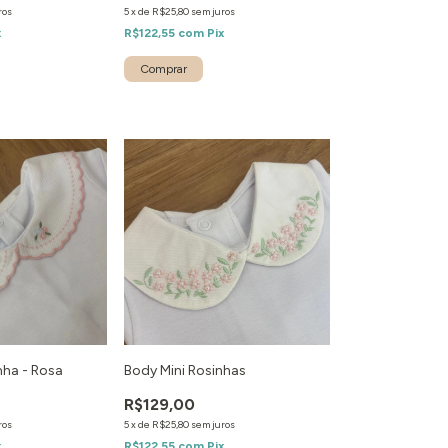
ros
5
x
de
R$25,80
sem juros
x
R$122,55
com
Pix
inha - Rosa
Body Mini Rosinhas
R$129,00
ros
5
x
de
R$25,80
sem juros
x
R$122,55
com
Pix