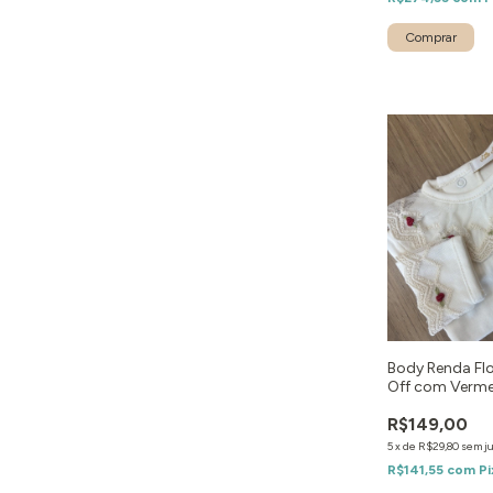
Body Renda Flo
Off com Verm
R$149,00
5
x
de
R$29,80
sem j
R$141,55
com
Pi