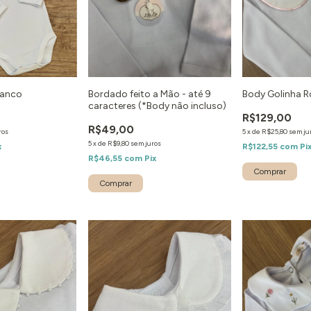
ranco
Bordado feito a Mão - até 9
Body Golinha R
caracteres (*Body não incluso)
R$129,00
R$49,00
ros
5
x
de
R$25,80
sem ju
5
x
de
R$9,80
sem juros
x
R$122,55
com
Pi
R$46,55
com
Pix