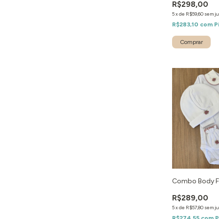
R$298,00
5
x
de
R$59,60
sem ju
R$283,10
com
P
Combo Body Fl
R$289,00
5
x
de
R$57,80
sem ju
R$274,55
com
P