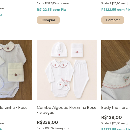
5
x
de
R$25,80
sem juros
5
x
de
R$25,80
sem ju
ros
R$122,55
com
Pix
R$122,55
com
Pi
ix
orzinha - Rose
Combo Algodão Florzinha Rose
Body trio florz
- 5 peças
R$129,00
R$338,00
ros
5
x
de
R$25,80
sem ju
5
x
de
R$67,60
sem juros
ix
R$122,55
com
Pi