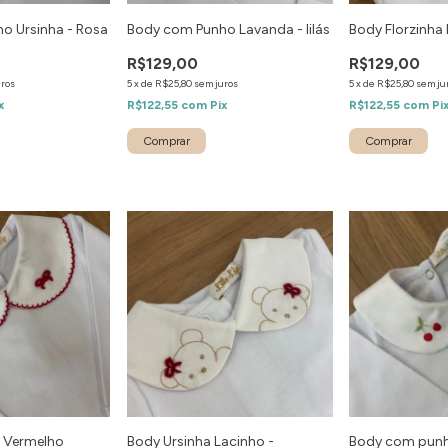
o Ursinha - Rosa
Body com Punho Lavanda - lilás
Body Florzinha 
R$129,00
R$129,00
uros
5
x
de
R$25,80
sem juros
5
x
de
R$25,80
sem ju
x
R$122,55
com
Pix
R$122,55
com
Pi
- Vermelho
Body Ursinha Lacinho -
Body com punh