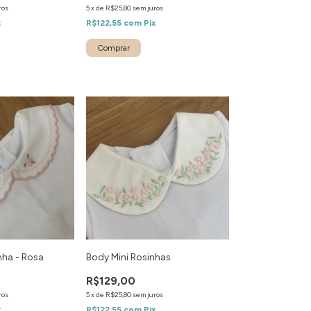
ros
5
x
de
R$25,80
sem juros
x
R$122,55
com
Pix
inha - Rosa
Body Mini Rosinhas
R$129,00
ros
5
x
de
R$25,80
sem juros
x
R$122,55
com
Pix