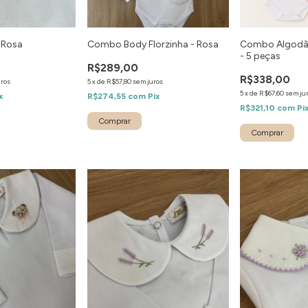
 Rosa
Combo Body Florzinha - Rosa
Combo Algodão
- 5 peças
R$289,00
R$338,00
uros
5
x
de
R$57,80
sem juros
5
x
de
R$67,60
sem ju
x
R$274,55
com
Pix
R$321,10
com
Pi