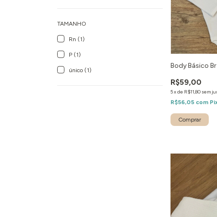
TAMANHO
Rn (1)
P (1)
Body Básico B
único (1)
R$59,00
5
x
de
R$11,80
sem ju
R$56,05
com
Pi
Comprar