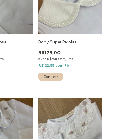
osa
Body Super Pérolas
R$129,00
ros
5
x
de
R$25,80
sem juros
x
R$122,55
com
Pix