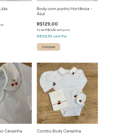
Lilás
Body com punho Hortênsia -
Azul
R$129,00
ros
5
x
de
R$25,80
sem juros
x
R$122,55
com
Pix
o Cerejinha
Combo Body Cerejinha