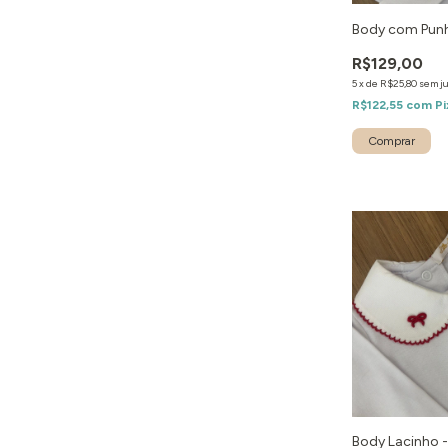
Body com Punh
R$129,00
5
x
de
R$25,80
sem j
R$122,55
com
Pi
Body Lacinho 