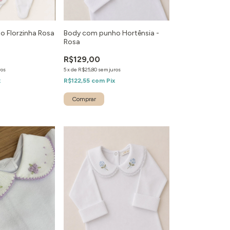
 Florzinha Rosa
Body com punho Hortênsia -
Rosa
R$129,00
ros
5
x
de
R$25,80
sem juros
x
R$122,55
com
Pix