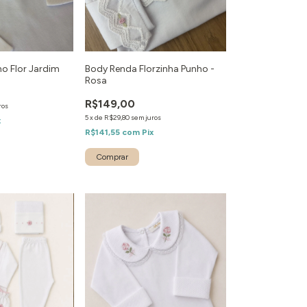
o Flor Jardim
Body Renda Florzinha Punho -
Rosa
R$149,00
ros
5
x
de
R$29,80
sem juros
x
R$141,55
com
Pix