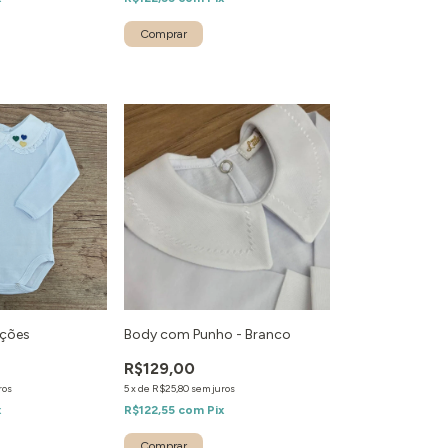
ações
Body com Punho - Branco
R$129,00
ros
5
x
de
R$25,80
sem juros
x
R$122,55
com
Pix