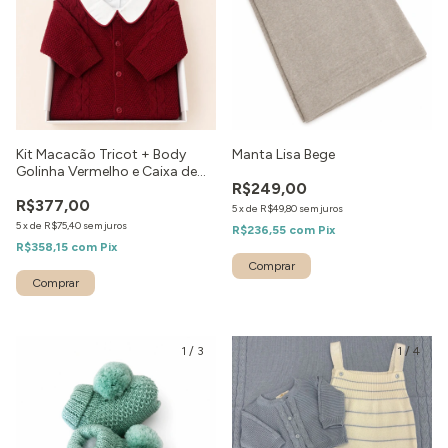
Kit Macacão Tricot + Body
Manta Lisa Bege
Golinha Vermelho e Caixa de
R$249,00
Presente
R$377,00
5
x
de
R$49,80
sem juros
5
x
de
R$75,40
sem juros
R$236,55
com
Pix
R$358,15
com
Pix
Comprar
1
/
3
1
/
4