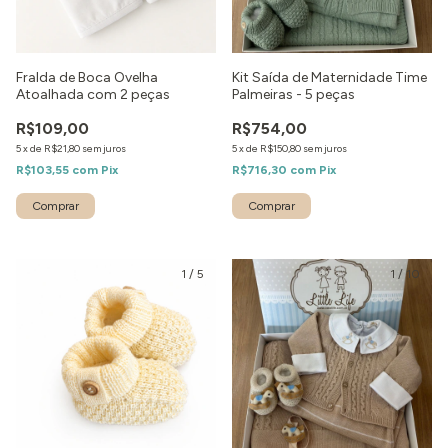
Fralda de Boca Ovelha
Kit Saída de Maternidade Time
Atoalhada com 2 peças
Palmeiras - 5 peças
R$109,00
R$754,00
5
x
de
R$21,80
sem juros
5
x
de
R$150,80
sem juros
R$103,55
com
Pix
R$716,30
com
Pix
1
/
5
1
/
10