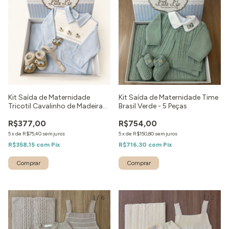
Kit Saída de Maternidade
Kit Saída de Maternidade Time
Tricotil Cavalinho de Madeira
Brasil Verde - 5 Peças
Azul - 4 peças
R$377,00
R$754,00
5
x
de
R$75,40
sem juros
5
x
de
R$150,80
sem juros
R$358,15
com
Pix
R$716,30
com
Pix
Comprar
Comprar
1
/
6
1
/
2