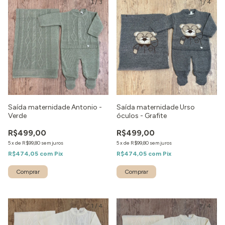
1
/
3
1
/
4
Saída maternidade Antonio -
Saída maternidade Urso
Verde
óculos - Grafite
R$499,00
R$499,00
5
x
de
R$99,80
sem juros
5
x
de
R$99,80
sem juros
R$474,05
com
Pix
R$474,05
com
Pix
Comprar
Comprar
1
/
4
1
/
4