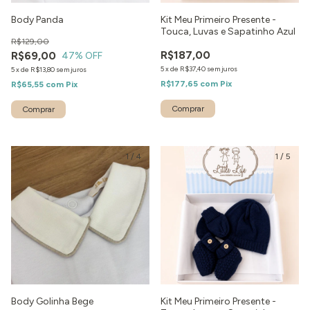
Body Panda
Kit Meu Primeiro Presente -
Touca, Luvas e Sapatinho Azul
R$129,00
R$187,00
R$69,00
47
% OFF
5
x
de
R$37,40
sem juros
5
x
de
R$13,80
sem juros
R$177,65
com
Pix
R$65,55
com
Pix
Comprar
1
/
4
1
/
5
Body Golinha Bege
Kit Meu Primeiro Presente -