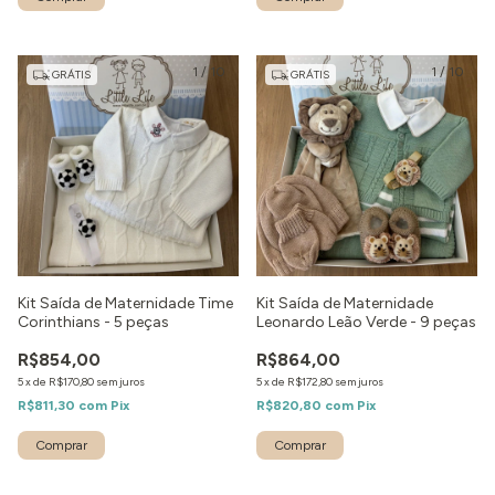
1
/
10
1
/
10
GRÁTIS
GRÁTIS
Kit Saída de Maternidade Time
Kit Saída de Maternidade
Corinthians - 5 peças
Leonardo Leão Verde - 9 peças
R$854,00
R$864,00
5
x
de
R$170,80
sem juros
5
x
de
R$172,80
sem juros
R$811,30
com
Pix
R$820,80
com
Pix
Comprar
Comprar