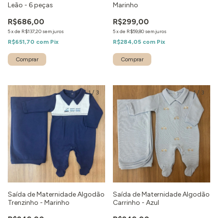
Leão - 6 peças
Marinho
R$686,00
R$299,00
5
x
de
R$137,20
sem juros
5
x
de
R$59,80
sem juros
R$651,70
com
Pix
R$284,05
com
Pix
Comprar
Comprar
1
/
3
1
/
3
Saída de Maternidade Algodão
Saída de Maternidade Algodão
Trenzinho - Marinho
Carrinho - Azul