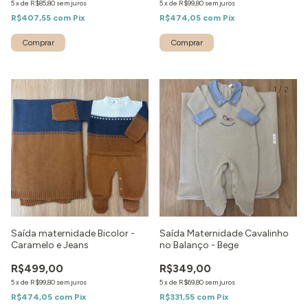
5
x
de
R$85,80
sem juros
5
x
de
R$99,80
sem juros
R$407,55
com
Pix
R$474,05
com
Pix
Comprar
Comprar
1
/
2
Saída maternidade Bicolor -
Saída Maternidade Cavalinho
Caramelo e Jeans
no Balanço - Bege
R$499,00
R$349,00
5
x
de
R$99,80
sem juros
5
x
de
R$69,80
sem juros
R$474,05
com
Pix
R$331,55
com
Pix