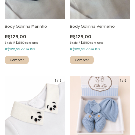
Body Golinha Marinho
Body Golinha Vermelho
R$129,00
R$129,00
5
x
de
R$25,80
sem juros
5
x
de
R$25,80
sem juros
R$122,55
com
Pix
R$122,55
com
Pix
1
/
3
1
/
5