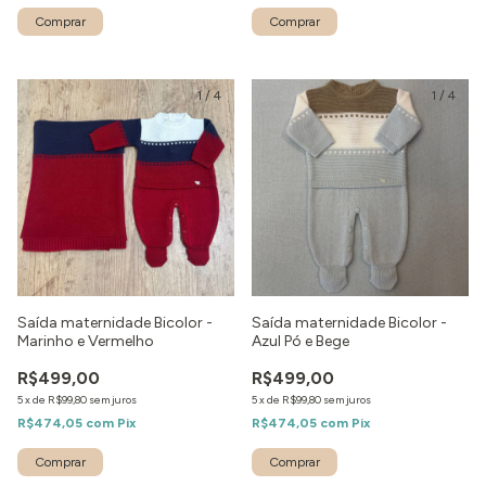
Comprar
Comprar
1
/
4
1
/
4
Saída maternidade Bicolor -
Saída maternidade Bicolor -
Marinho e Vermelho
Azul Pó e Bege
R$499,00
R$499,00
5
x
de
R$99,80
sem juros
5
x
de
R$99,80
sem juros
R$474,05
com
Pix
R$474,05
com
Pix
Comprar
Comprar