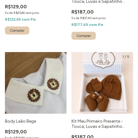
Touca, Luvas e Sapatinho
R$129,00
Marinho
R$187,00
5
x
de
R$25,80
sem juros
5
x
de
R$37,40
sem juros
R$122,55
com
Pix
R$177,65
com
Pix
Comprar
1
/
2
1
/
5
Body Leão Bege
Kit Meu Primeiro Presente -
Touca, Luvas e Sapatinho
R$129,00
Caramelo
R$187,00
5
x
de
R$25,80
sem juros