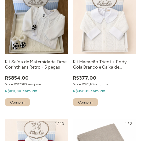
Kit Saída de Maternidade Time
Kit Macacão Tricot + Body
Corinthians Retro - 5 peças
Gola Branco e Caixa de
Presente
R$854,00
R$377,00
5
x
de
R$170,80
sem juros
5
x
de
R$75,40
sem juros
R$811,30
com
Pix
R$358,15
com
Pix
Comprar
Comprar
1
/
10
1
/
2