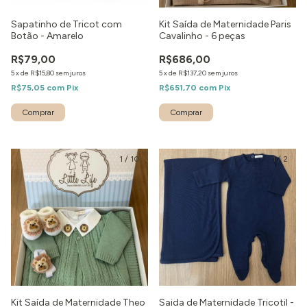
Sapatinho de Tricot com
Kit Saída de Maternidade Paris
Botão - Amarelo
Cavalinho - 6 peças
R$79,00
R$686,00
5
x
de
R$15,80
sem juros
5
x
de
R$137,20
sem juros
R$75,05
com
Pix
R$651,70
com
Pix
1
/
10
1
/
2
Kit Saída de Maternidade Theo
Saida de Maternidade Tricotil -