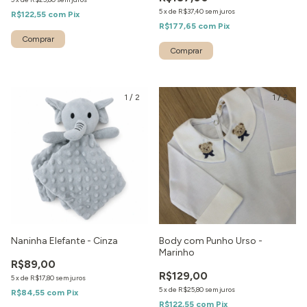
5
x
de
R$37,40
sem juros
R$122,55
com
Pix
R$177,65
com
Pix
Comprar
1
/
2
1
/
2
Naninha Elefante - Cinza
Body com Punho Urso -
Marinho
R$89,00
R$129,00
5
x
de
R$17,80
sem juros
5
x
de
R$25,80
sem juros
R$84,55
com
Pix
R$122,55
com
Pix