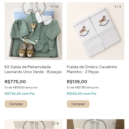
1
/
10
1
/
3
Kit Saída de Maternidade
Fralda de Ombro Cavalinho
Leonardo Urso Verde - 8 peças
Marinho - 2 Peças
R$775,00
R$139,00
5
x
de
R$155,00
sem juros
5
x
de
R$27,80
sem juros
R$736,25
com
Pix
R$132,05
com
Pix
Comprar
1
/
8
1
/
10