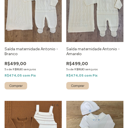
Saída maternidade Antonio -
Saída maternidade Antonio -
Branco
Amarelo
R$499,00
R$499,00
5
x
de
R$99,80
sem juros
5
x
de
R$99,80
sem juros
R$474,05
com
Pix
R$474,05
com
Pix
Comprar
Comprar
1
/
6