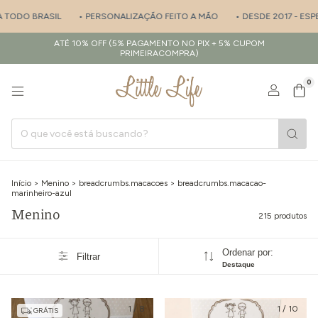
• PERSONALIZAÇÃO FEITO A MÃO
• DESDE 2017 - ESPECIALISTA EM S
ATÉ 10% OFF (5% PAGAMENTO NO PIX + 5% CUPOM
PRIMEIRACOMPRA)
0
Início
>
Menino
>
breadcrumbs.macacoes
>
breadcrumbs.macacao-
marinheiro-azul
Menino
215 produtos
Ordenar por:
Filtrar
Destaque
1
/
8
1
/
10
GRÁTIS