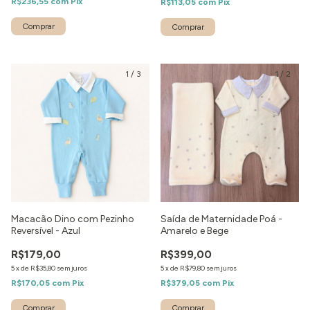
R$236,55
com
Pix
R$113,05
com
Pix
Comprar
Comprar
1
/
3
1
/
2
Macacão Dino com Pezinho
Saída de Maternidade Poá -
Reversível - Azul
Amarelo e Bege
R$179,00
R$399,00
5
x
de
R$35,80
sem juros
5
x
de
R$79,80
sem juros
R$170,05
com
Pix
R$379,05
com
Pix
Comprar
Comprar