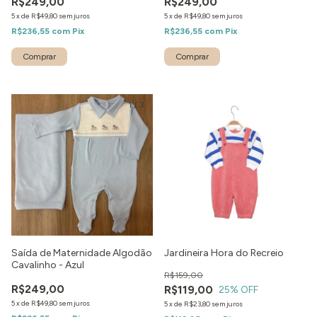
R$249,00
R$249,00
5
x
de
R$49,80
sem juros
5
x
de
R$49,80
sem juros
R$236,55
com
Pix
R$236,55
com
Pix
Comprar
Comprar
1
/
3
Saída de Maternidade Algodão
Jardineira Hora do Recreio
Cavalinho - Azul
R$159,00
R$249,00
R$119,00
25
% OFF
5
x
de
R$49,80
sem juros
5
x
de
R$23,80
sem juros