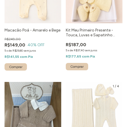
Macacão Poá - Amarelo e Bege
Kit Meu Primeiro Presente -
Touca, Luvas e Sapatinho
R$249,00
Amarelo
R$187,00
R$149,00
40
% OFF
5
x
de
R$37,40
sem juros
5
x
de
R$29,80
sem juros
R$177,65
com
Pix
R$141,55
com
Pix
Comprar
Comprar
1
/
10
1
/
4