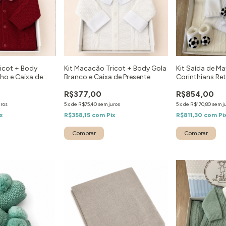
icot + Body
Kit Macacão Tricot + Body Gola
Kit Saída de M
ho e Caixa de
Branco e Caixa de Presente
Corinthians Ret
R$377,00
R$854,00
uros
5
x
de
R$75,40
sem juros
5
x
de
R$170,80
sem j
x
R$358,15
com
Pix
R$811,30
com
Pi
Comprar
Comprar