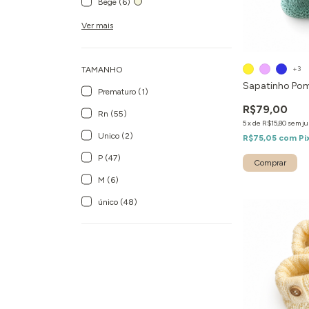
Bege (6)
Ver mais
+3
TAMANHO
Sapatinho P
Prematuro (1)
R$79,00
Rn (55)
5
x
de
R$15,80
sem ju
Unico (2)
R$75,05
com
Pi
P (47)
Comprar
M (6)
único (48)