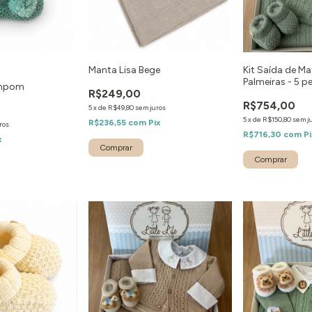
Manta Lisa Bege
Kit Saída de M
Palmeiras - 5 p
ompom
R$249,00
R$754,00
5
x
de
R$49,80
sem juros
5
x
de
R$150,80
sem j
R$236,55
com
Pix
ros
R$716,30
com
Pi
x