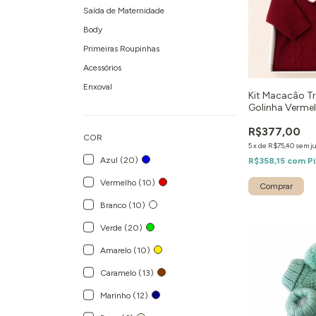
Saída de Maternidade
Body
Primeiras Roupinhas
Acessórios
Enxoval
Kit Macacão Tr
Golinha Vermel
Presente
R$377,00
COR
5
x
de
R$75,40
sem j
Azul (20)
R$358,15
com
Pi
Vermelho (10)
Comprar
Branco (10)
Verde (20)
Amarelo (10)
Caramelo (13)
Marinho (12)