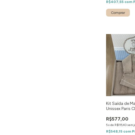
R$407,55
com
Comprar
Kit Saída de M
Unissex Paris C
peças
R$577,00
5
x
de
R$115,40
sem j
R$548,15
com
P