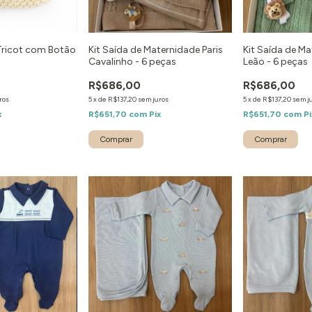
Tricot com Botão
Kit Saída de Maternidade Paris
Kit Saída de M
Cavalinho - 6 peças
Leão - 6 peças
R$686,00
R$686,00
ros
5
x
de
R$137,20
sem juros
5
x
de
R$137,20
sem j
x
R$651,70
com
Pix
R$651,70
com
Pi
Comprar