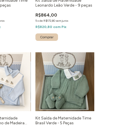
aternidade Time
Kit Saída de Maternidade
 peças
Leonardo Leão Verde - 9 peças
R$864,00
uros
5
x
de
R$172,80
sem juros
x
R$820,80
com
Pix
Comprar
aternidade
Kit Saída de Maternidade Time
nho de Madeira
Brasil Verde - 5 Peças