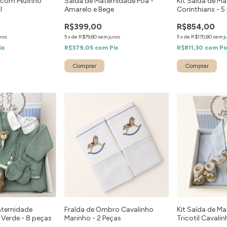
 com Pezinho
Saída de Maternidade Poá -
Kit Saída de M
l
Amarelo e Bege
Corinthians - 5
R$399,00
R$854,00
ros
5
x
de
R$79,80
sem juros
5
x
de
R$170,80
sem j
ix
R$379,05
com
Pix
R$811,30
com
Pi
Comprar
Comprar
aternidade
Fralda de Ombro Cavalinho
Kit Saída de M
Verde - 8 peças
Marinho - 2 Peças
Tricotil Cavali
Azul - 4 peças