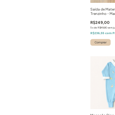
Saída de Mate
Trenzinho - Ma
R$249,00
5
x
de
R$49,80
sem j
R$236,55
com
P
Comprar