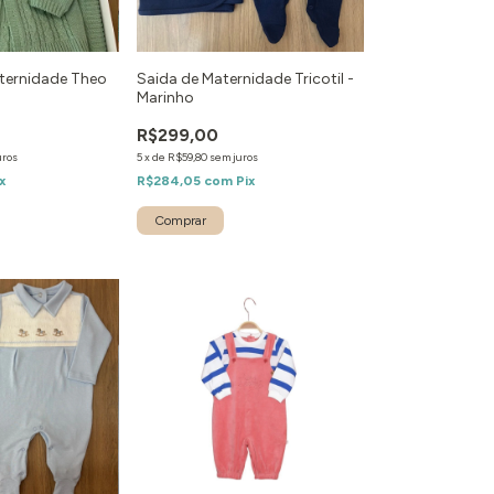
aternidade Theo
Saida de Maternidade Tricotil -
Marinho
R$299,00
uros
5
x
de
R$59,80
sem juros
x
R$284,05
com
Pix
Comprar