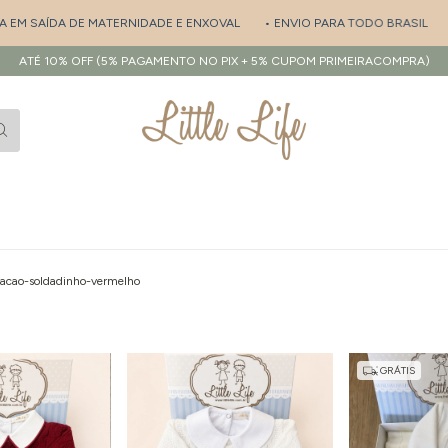
 MATERNIDADE E ENXOVAL
• ENVIO PARA TODO BRASIL
• PERSONALIZA
ATÉ 10% OFF (5% PAGAMENTO NO PIX + 5% CUPOM PRIMEIRACOMPRA)
acao-soldadinho-vermelho
GRÁTIS