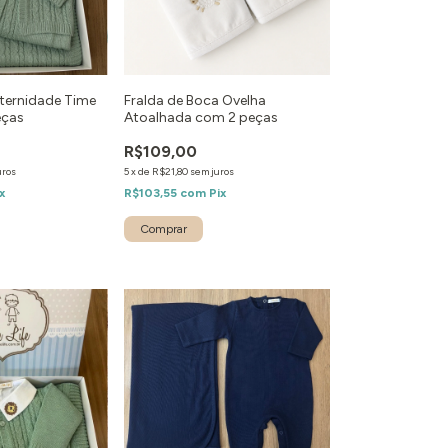
aternidade Time
Fralda de Boca Ovelha
eças
Atoalhada com 2 peças
R$109,00
uros
5
x
de
R$21,80
sem juros
x
R$103,55
com
Pix