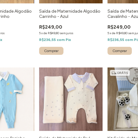
rnidade Algodão
Saída de Maternidade Algodão
Saída de Mate
rinho
Carrinho - Azul
Cavalinho - Azu
R$249,00
R$249,00
uros
5
x
de
R$49,80
sem juros
5
x
de
R$49,80
sem ju
ix
R$236,55
com
Pix
R$236,55
com
Pi
Comprar
Comprar
GRÁTIS