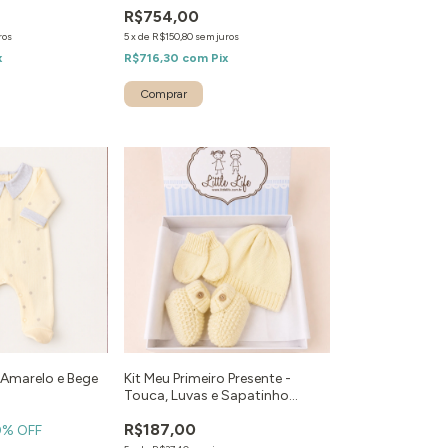
R$754,00
ros
5
x
de
R$150,80
sem juros
x
R$716,30
com
Pix
Comprar
Amarelo e Bege
Kit Meu Primeiro Presente -
Touca, Luvas e Sapatinho
Amarelo
R$187,00
0
% OFF