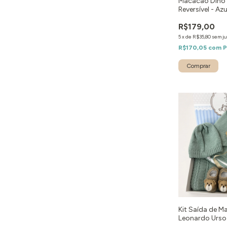
Macacão Dino
Reversível - Azu
R$179,00
5
x
de
R$35,80
sem ju
R$170,05
com
P
Comprar
Kit Saída de M
Leonardo Urso 