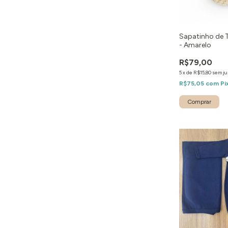
Sapatinho de 
- Amarelo
R$79,00
5
x
de
R$15,80
sem ju
R$75,05
com
Pi