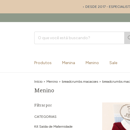
• DESDE 2017 - ESPECIALISTA EM SAÍDA DE
Produtos
Menina
Menino
Sale
Início
>
Menino
>
breadcrumbs.macacoes
>
breadcrumbs.mac
Menino
Filtrar por
CATEGORIAS
Kit Saída de Maternidade