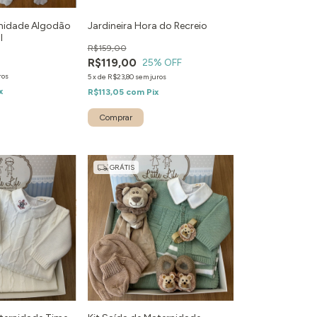
rnidade Algodão
Jardineira Hora do Recreio
l
R$159,00
R$119,00
25
% OFF
ros
5
x
de
R$23,80
sem juros
x
R$113,05
com
Pix
Comprar
GRÁTIS