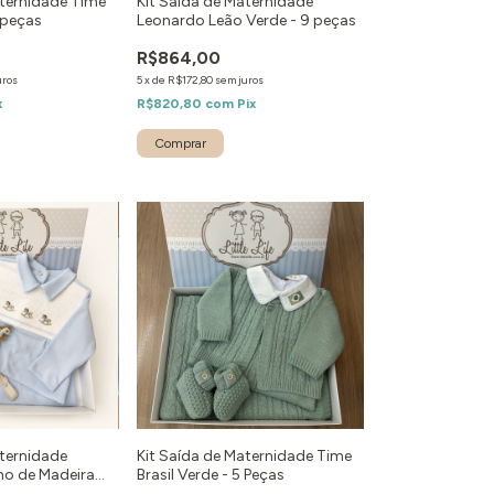
aternidade Time
Kit Saída de Maternidade
 peças
Leonardo Leão Verde - 9 peças
R$864,00
uros
5
x
de
R$172,80
sem juros
x
R$820,80
com
Pix
Comprar
aternidade
Kit Saída de Maternidade Time
nho de Madeira
Brasil Verde - 5 Peças