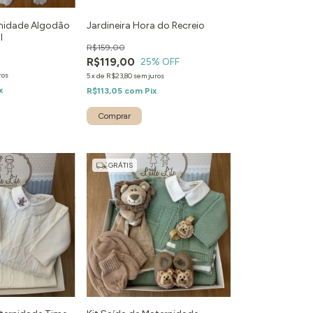
rnidade Algodão
Jardineira Hora do Recreio
l
R$159,00
R$119,00
25
% OFF
ros
5
x
de
R$23,80
sem juros
x
R$113,05
com
Pix
Comprar
GRÁTIS