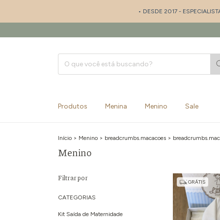
• DESDE 2017 - ESPECIALISTA EM SAÍDA DE M
Produtos
Menina
Menino
Sale
Início
>
Menino
>
breadcrumbs.macacoes
>
breadcrumbs.mac
Menino
Filtrar por
GRÁTIS
CATEGORIAS
Kit Saída de Maternidade