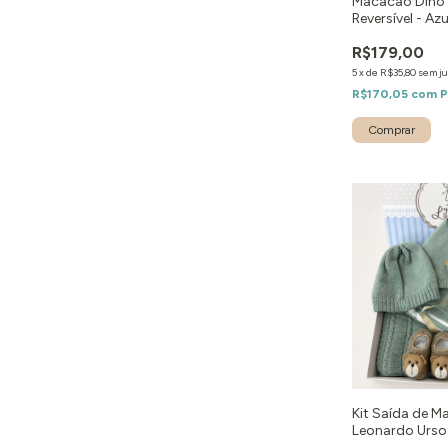
Macacão Dino
Reversível - Azu
R$179,00
5
x
de
R$35,80
sem ju
R$170,05
com
P
Comprar
Kit Saída de M
Leonardo Urso 