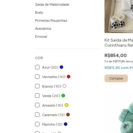
Saída de Maternidade
Body
Primeiras Roupinhas
Acessórios
Enxoval
Kit Saída de M
Corinthians Re
R$854,00
COR
5
x
de
R$170,80
sem j
Azul (20)
R$811,30
com
Pi
Vermelho (10)
Comprar
Branco (10)
Verde (20)
Amarelo (10)
Caramelo (13)
Marinho (12)