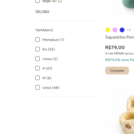
Bege (6)
Ver mais
+3
TAMANHO
Sapatinho P
Prematuro (1)
R$79,00
Rn (55)
5
x
de
R$15,80
sem ju
Unico (2)
R$75,05
com
Pi
P (47)
Comprar
M (6)
único (48)