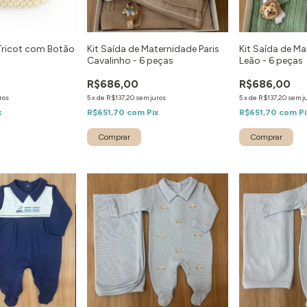
Tricot com Botão
Kit Saída de Maternidade Paris
Kit Saída de M
Cavalinho - 6 peças
Leão - 6 peças
R$686,00
R$686,00
ros
5
x
de
R$137,20
sem juros
5
x
de
R$137,20
sem j
x
R$651,70
com
Pix
R$651,70
com
Pi
Comprar