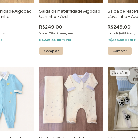
rnidade Algodão
Saída de Maternidade Algodão
Saída de Mate
rinho
Carrinho - Azul
Cavalinho - Azu
R$249,00
R$249,00
uros
5
x
de
R$49,80
sem juros
5
x
de
R$49,80
sem ju
ix
R$236,55
com
Pix
R$236,55
com
Pi
Comprar
Comprar
GRÁTIS