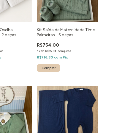
 Ovelha
Kit Saída de Maternidade Time
 2 peças
Palmeiras - 5 peças
R$754,00
ros
5
x
de
R$150,80
sem juros
x
R$716,30
com
Pix