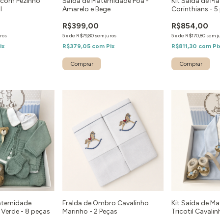
 com Pezinho
Saída de Maternidade Poá -
Kit Saída de M
l
Amarelo e Bege
Corinthians - 5
R$399,00
R$854,00
ros
5
x
de
R$79,80
sem juros
5
x
de
R$170,80
sem j
ix
R$379,05
com
Pix
R$811,30
com
Pi
Comprar
Comprar
aternidade
Fralda de Ombro Cavalinho
Kit Saída de M
Verde - 8 peças
Marinho - 2 Peças
Tricotil Cavali
Azul - 4 peças