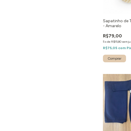
Sapatinho de 
- Amarelo
R$79,00
5
x
de
R$15,80
sem ju
R$75,05
com
Pi