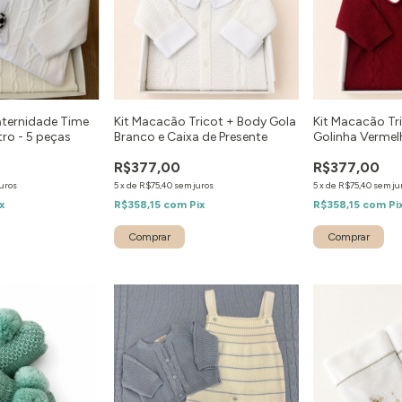
aternidade Time
Kit Macacão Tricot + Body Gola
Kit Macacão Tr
tro - 5 peças
Branco e Caixa de Presente
Golinha Vermel
Presente
R$377,00
R$377,00
uros
5
x
de
R$75,40
sem juros
5
x
de
R$75,40
sem ju
x
R$358,15
com
Pix
R$358,15
com
Pi
Comprar
Comprar