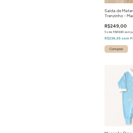
Saída de Mate
Trenzinho - Ma
R$249,00
5
x
de
R$49,80
sem j
R$236,55
com
P
Comprar