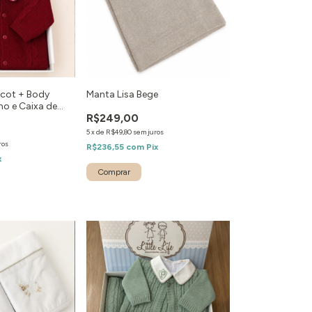
icot + Body
Manta Lisa Bege
ho e Caixa de
R$249,00
5
x
de
R$49,80
sem juros
ros
R$236,55
com
Pix
x