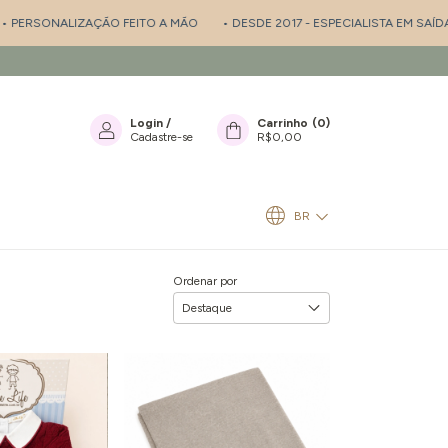
ÃO FEITO A MÃO
• DESDE 2017 - ESPECIALISTA EM SAÍDA DE MATERNIDAD
Login
/
Carrinho
(
0
)
Cadastre-se
R$0,00
BR
Ordenar por