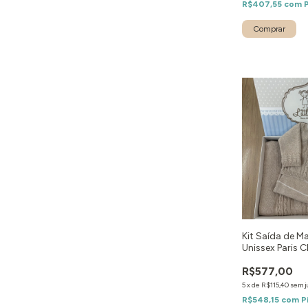
R$407,55
com
Comprar
Kit Saída de M
Unissex Paris C
peças
R$577,00
5
x
de
R$115,40
sem j
R$548,15
com
P