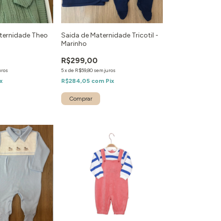
aternidade Theo
Saida de Maternidade Tricotil -
Marinho
R$299,00
uros
5
x
de
R$59,80
sem juros
x
R$284,05
com
Pix
Comprar