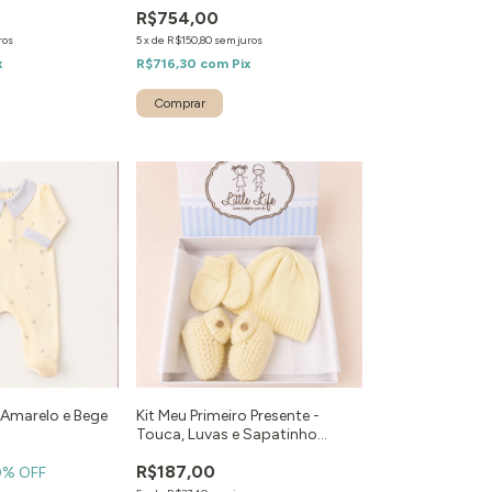
R$754,00
ros
5
x
de
R$150,80
sem juros
x
R$716,30
com
Pix
Comprar
Amarelo e Bege
Kit Meu Primeiro Presente -
Touca, Luvas e Sapatinho
Amarelo
R$187,00
0
% OFF