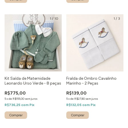
1
/
10
1
/
3
Kit Saída de Maternidade
Fralda de Ombro Cavalinho
Leonardo Urso Verde - 8 peças
Marinho - 2 Peças
R$775,00
R$139,00
5
x
de
R$155,00
sem juros
5
x
de
R$27,80
sem juros
R$736,25
com
Pix
R$132,05
com
Pix
Comprar