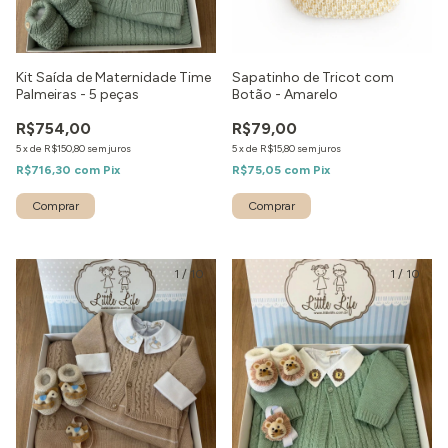
Kit Saída de Maternidade Time
Sapatinho de Tricot com
Palmeiras - 5 peças
Botão - Amarelo
R$754,00
R$79,00
5
x
de
R$150,80
sem juros
5
x
de
R$15,80
sem juros
R$716,30
com
Pix
R$75,05
com
Pix
1
/
10
1
/
10