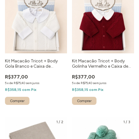
Kit Macacão Tricot + Body
Kit Macacão Tricot + Body
Gola Branco e Caixa de
Golinha Vermelho e Caixa de
Presente
Presente
R$377,00
R$377,00
5
x
de
R$75,40
sem juros
5
x
de
R$75,40
sem juros
R$358,15
com
Pix
R$358,15
com
Pix
Comprar
Comprar
1
/
2
1
/
3