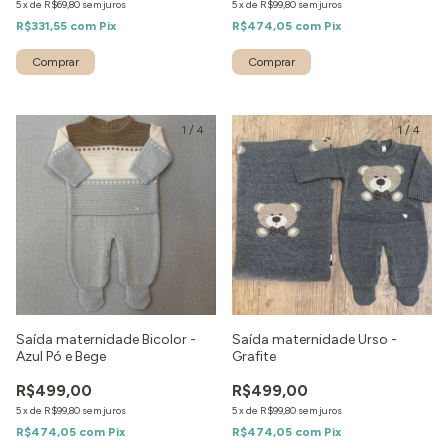
5
x
de
R$69,80
sem juros
5
x
de
R$99,80
sem juros
R$331,55
com
Pix
R$474,05
com
Pix
Comprar
Comprar
1
/
4
1
/
4
Saída maternidade Bicolor -
Saída maternidade Urso -
Azul Pó e Bege
Grafite
R$499,00
R$499,00
5
x
de
R$99,80
sem juros
5
x
de
R$99,80
sem juros
R$474,05
com
Pix
R$474,05
com
Pix