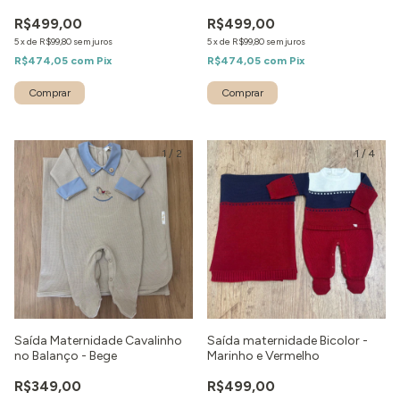
R$499,00
R$499,00
5
x
de
R$99,80
sem juros
5
x
de
R$99,80
sem juros
R$474,05
com
Pix
R$474,05
com
Pix
Comprar
Comprar
1
/
2
1
/
4
Saída Maternidade Cavalinho
Saída maternidade Bicolor -
no Balanço - Bege
Marinho e Vermelho
R$349,00
R$499,00