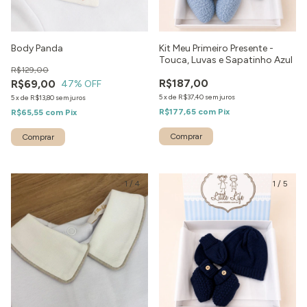
Body Panda
Kit Meu Primeiro Presente -
Touca, Luvas e Sapatinho Azul
R$129,00
R$187,00
R$69,00
47
% OFF
5
x
de
R$37,40
sem juros
5
x
de
R$13,80
sem juros
R$177,65
com
Pix
R$65,55
com
Pix
Comprar
1
/
4
1
/
5