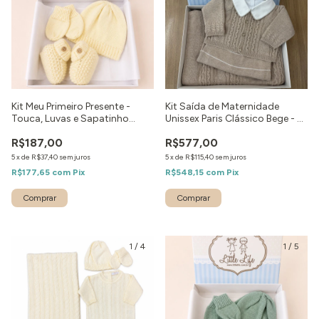
Kit Meu Primeiro Presente -
Kit Saída de Maternidade
Touca, Luvas e Sapatinho
Unissex Paris Clássico Bege - 4
Amarelo
peças
R$187,00
R$577,00
5
x
de
R$37,40
sem juros
5
x
de
R$115,40
sem juros
R$177,65
com
Pix
R$548,15
com
Pix
Comprar
Comprar
1
/
4
1
/
5