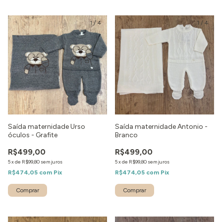
1
/
4
1
/
4
Saída maternidade Urso
Saída maternidade Antonio -
óculos - Grafite
Branco
R$499,00
R$499,00
5
x
de
R$99,80
sem juros
5
x
de
R$99,80
sem juros
R$474,05
com
Pix
R$474,05
com
Pix
Comprar
Comprar