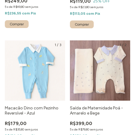
R$249,00
R$119,00
25
% OFF
5
x
de
R$49,80
sem juros
5
x
de
R$23,80
sem juros
R$236,55
com
Pix
R$113,05
com
Pix
Comprar
Comprar
1
/
3
1
/
2
Macacão Dino com Pezinho
Saída de Maternidade Poá -
Reversível - Azul
Amarelo e Bege
R$179,00
R$399,00
5
x
de
R$35,80
sem juros
5
x
de
R$79,80
sem juros