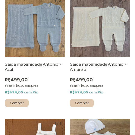
1
/
4
1
/
4
Saída maternidade Antonio -
Saída maternidade Antonio -
Azul
Amarelo
R$499,00
R$499,00
5
x
de
R$99,80
sem juros
5
x
de
R$99,80
sem juros
R$474,05
com
Pix
R$474,05
com
Pix
Comprar
Comprar
1
/
6