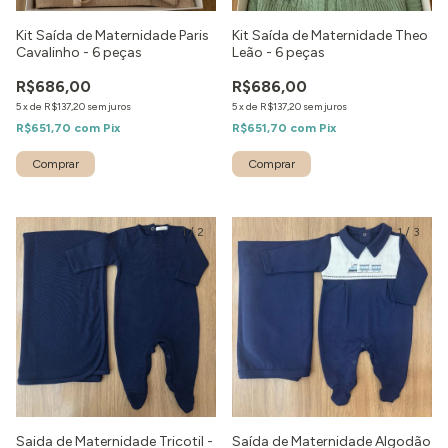
Kit Saída de Maternidade Paris
Kit Saída de Maternidade Theo
Cavalinho - 6 peças
Leão - 6 peças
R$686,00
R$686,00
5
x
de
R$137,20
sem juros
5
x
de
R$137,20
sem juros
R$651,70
com
Pix
R$651,70
com
Pix
Comprar
1
/
2
1
/
3
Saida de Maternidade Tricotil -
Saída de Maternidade Algodão