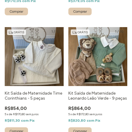
R$170,05
com
Pix
R$379,05
com
Pix
Comprar
Comprar
1
/
10
1
/
10
GRÁTIS
GRÁTIS
Kit Saída de Maternidade Time
Kit Saída de Maternidade
Corinthians - 5 peças
Leonardo Leão Verde - 9 peças
R$854,00
R$864,00
5
x
de
R$170,80
sem juros
5
x
de
R$172,80
sem juros
R$811,30
com
Pix
R$820,80
com
Pix
Comprar
Comprar