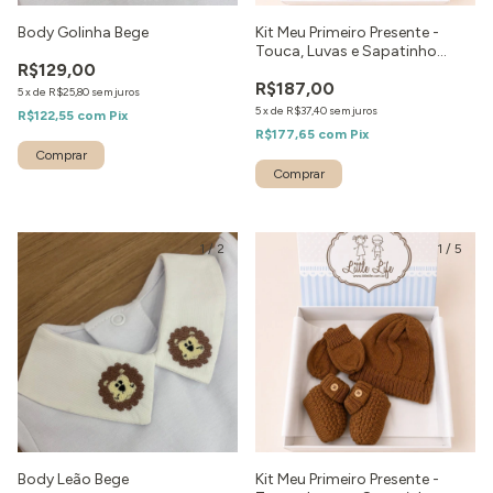
Body Golinha Bege
Kit Meu Primeiro Presente -
Touca, Luvas e Sapatinho
R$129,00
Marinho
R$187,00
5
x
de
R$25,80
sem juros
5
x
de
R$37,40
sem juros
R$122,55
com
Pix
R$177,65
com
Pix
Comprar
1
/
2
1
/
5
Body Leão Bege
Kit Meu Primeiro Presente -