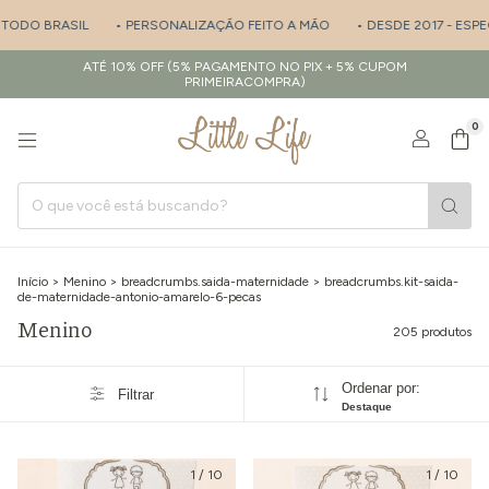
 PERSONALIZAÇÃO FEITO A MÃO
• DESDE 2017 - ESPECIALISTA EM SAÍD
ATÉ 10% OFF (5% PAGAMENTO NO PIX + 5% CUPOM
PRIMEIRACOMPRA)
0
Início
>
Menino
>
breadcrumbs.saida-maternidade
>
breadcrumbs.kit-saida-
de-maternidade-antonio-amarelo-6-pecas
Menino
205 produtos
Ordenar por:
Filtrar
Destaque
1
/
10
1
/
10