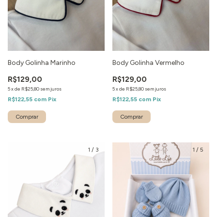
Body Golinha Marinho
Body Golinha Vermelho
R$129,00
R$129,00
5
x
de
R$25,80
sem juros
5
x
de
R$25,80
sem juros
R$122,55
com
Pix
R$122,55
com
Pix
1
/
3
1
/
5