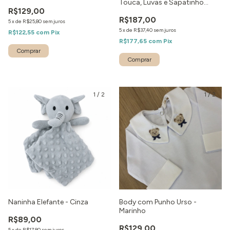
Touca, Luvas e Sapatinho
R$129,00
Caramelo
R$187,00
5
x
de
R$25,80
sem juros
5
x
de
R$37,40
sem juros
R$122,55
com
Pix
R$177,65
com
Pix
Comprar
1
/
2
1
/
2
Naninha Elefante - Cinza
Body com Punho Urso -
Marinho
R$89,00
R$129,00
5
x
de
R$17,80
sem juros