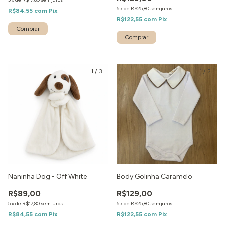
5
x
de
R$25,80
sem juros
R$84,55
com
Pix
R$122,55
com
Pix
1
/
3
1
/
2
Naninha Dog - Off White
Body Golinha Caramelo
R$89,00
R$129,00
5
x
de
R$17,80
sem juros
5
x
de
R$25,80
sem juros
R$84,55
com
Pix
R$122,55
com
Pix