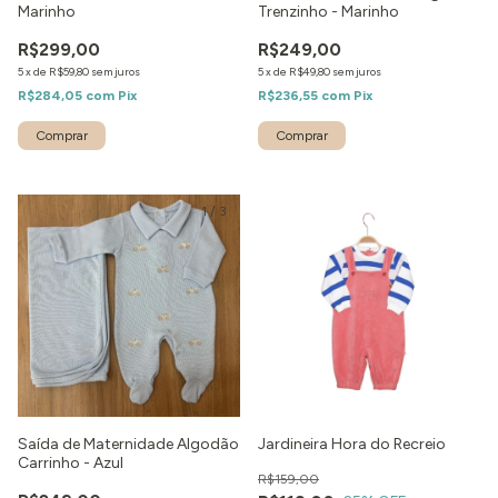
Marinho
Trenzinho - Marinho
R$299,00
R$249,00
5
x
de
R$59,80
sem juros
5
x
de
R$49,80
sem juros
R$284,05
com
Pix
R$236,55
com
Pix
Comprar
Comprar
1
/
3
Saída de Maternidade Algodão
Jardineira Hora do Recreio
Carrinho - Azul
R$159,00