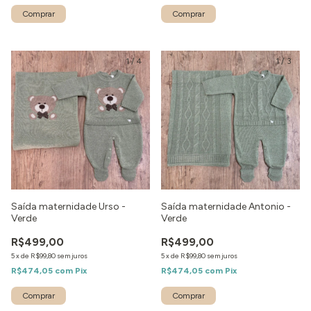
Comprar
Comprar
1
/
4
1
/
3
Saída maternidade Urso -
Saída maternidade Antonio -
Verde
Verde
R$499,00
R$499,00
5
x
de
R$99,80
sem juros
5
x
de
R$99,80
sem juros
R$474,05
com
Pix
R$474,05
com
Pix
Comprar
Comprar