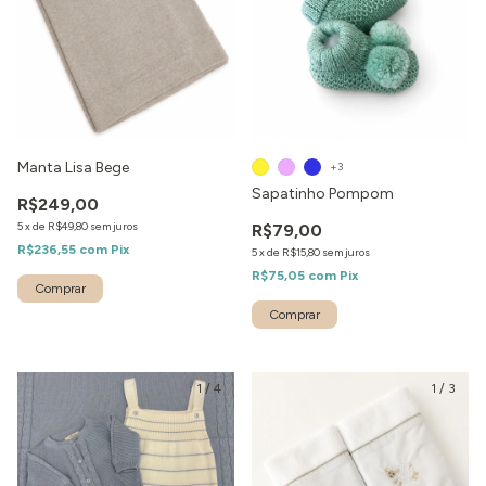
Manta Lisa Bege
+3
Sapatinho Pompom
R$249,00
5
x
de
R$49,80
sem juros
R$79,00
R$236,55
com
Pix
5
x
de
R$15,80
sem juros
R$75,05
com
Pix
Comprar
1
/
4
1
/
3