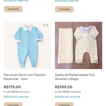
R$236,55
com
Pix
R$113,05
com
Pix
Comprar
Comprar
1
/
3
1
/
2
Macacão Dino com Pezinho
Saída de Maternidade Poá -
Reversível - Azul
Amarelo e Bege
R$179,00
R$399,00
5
x
de
R$35,80
sem juros
5
x
de
R$79,80
sem juros
R$170,05
com
Pix
R$379,05
com
Pix
Comprar
Comprar