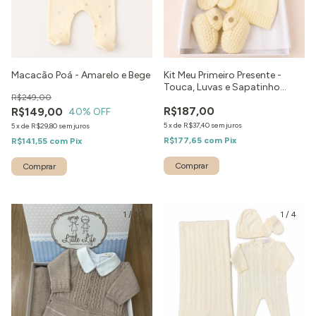
Macacão Poá - Amarelo e Bege
Kit Meu Primeiro Presente -
Touca, Luvas e Sapatinho
R$249,00
Amarelo
R$187,00
R$149,00
40
% OFF
5
x
de
R$37,40
sem juros
5
x
de
R$29,80
sem juros
R$177,65
com
Pix
R$141,55
com
Pix
Comprar
Comprar
1
/
10
1
/
4