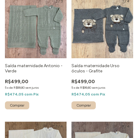
1
/
3
1
/
4
Saída maternidade Antonio -
Saída maternidade Urso
Verde
óculos - Grafite
R$499,00
R$499,00
5
x
de
R$99,80
sem juros
5
x
de
R$99,80
sem juros
R$474,05
com
Pix
R$474,05
com
Pix
Comprar
Comprar
1
/
4
1
/
4