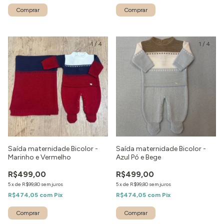
Comprar
Comprar
1
/
4
1
/
4
Saída maternidade Bicolor -
Saída maternidade Bicolor -
Marinho e Vermelho
Azul Pó e Bege
R$499,00
R$499,00
5
x
de
R$99,80
sem juros
5
x
de
R$99,80
sem juros
R$474,05
com
Pix
R$474,05
com
Pix
Comprar
Comprar