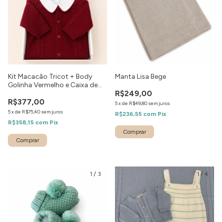
Kit Macacão Tricot + Body
Manta Lisa Bege
Golinha Vermelho e Caixa de
R$249,00
Presente
R$377,00
5
x
de
R$49,80
sem juros
5
x
de
R$75,40
sem juros
R$236,55
com
Pix
R$358,15
com
Pix
Comprar
1
/
3
1
/
4