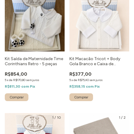
Kit Saída de Maternidade Time
Kit Macacão Tricot + Body
Corinthians Retro - 5 peças
Gola Branco e Caixa de
Presente
R$854,00
R$377,00
5
x
de
R$170,80
sem juros
5
x
de
R$75,40
sem juros
R$811,30
com
Pix
R$358,15
com
Pix
Comprar
Comprar
1
/
10
1
/
2