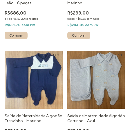
Leão - 6 peças
Marinho
R$686,00
R$299,00
5
x
de
R$137,20
sem juros
5
x
de
R$59,80
sem juros
R$651,70
com
Pix
R$284,05
com
Pix
Comprar
Comprar
1
/
3
1
/
3
Saída de Maternidade Algodão
Saída de Maternidade Algodão
Trenzinho - Marinho
Carrinho - Azul