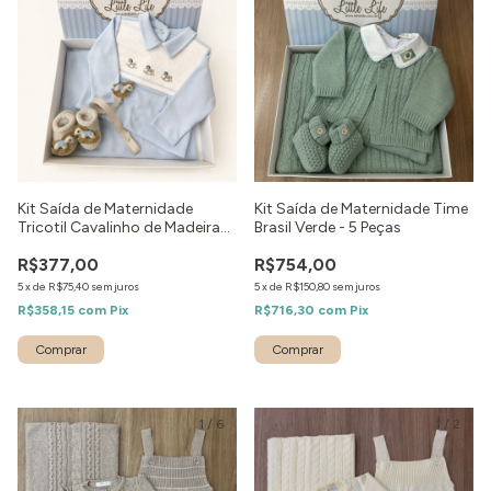
Kit Saída de Maternidade
Kit Saída de Maternidade Time
Tricotil Cavalinho de Madeira
Brasil Verde - 5 Peças
Azul - 4 peças
R$377,00
R$754,00
5
x
de
R$75,40
sem juros
5
x
de
R$150,80
sem juros
R$358,15
com
Pix
R$716,30
com
Pix
Comprar
Comprar
1
/
6
1
/
2