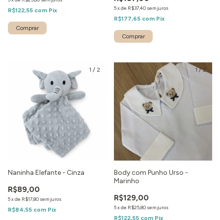
5
x
de
R$37,40
sem juros
R$122,55
com
Pix
R$177,65
com
Pix
Comprar
1
/
2
1
/
2
Naninha Elefante - Cinza
Body com Punho Urso -
Marinho
R$89,00
R$129,00
5
x
de
R$17,80
sem juros
5
x
de
R$25,80
sem juros
R$84,55
com
Pix
R$122,55
com
Pix