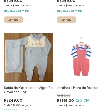
R$249,00
R$249,00
5
x
de
R$49,80
sem juros
5
x
de
R$49,80
sem juros
R$236,55
com
Pix
R$236,55
com
Pix
Comprar
Comprar
1
/
3
Saída de Maternidade Algodão
Jardineira Hora do Recreio
Cavalinho - Azul
R$159,00
R$249,00
R$119,00
25
% OFF
5
x
de
R$49,80
sem juros
5
x
de
R$23,80
sem juros