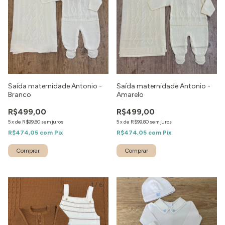
Saída maternidade Antonio -
Saída maternidade Antonio -
Branco
Amarelo
R$499,00
R$499,00
5
x
de
R$99,80
sem juros
5
x
de
R$99,80
sem juros
R$474,05
com
Pix
R$474,05
com
Pix
Comprar
Comprar
1
/
6