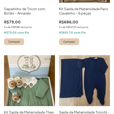
Sapatinho de Tricot com
Kit Saída de Maternidade Paris
Botão - Amarelo
Cavalinho - 6 peças
R$79,00
R$686,00
5
x
de
R$15,80
sem juros
5
x
de
R$137,20
sem juros
R$75,05
com
Pix
R$651,70
com
Pix
1
/
10
1
/
2
Kit Saída de Maternidade Theo
Saida de Maternidade Tricotil -