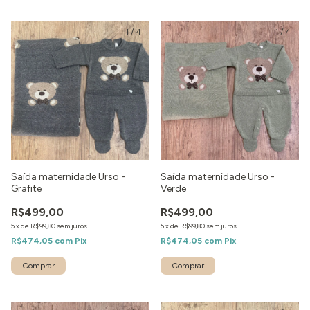
1
/
4
1
/
4
Saída maternidade Urso -
Saída maternidade Urso -
Grafite
Verde
R$499,00
R$499,00
5
x
de
R$99,80
sem juros
5
x
de
R$99,80
sem juros
R$474,05
com
Pix
R$474,05
com
Pix
Comprar
Comprar