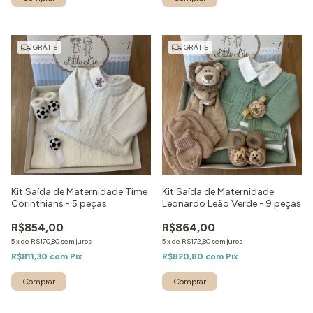
1
/
10
1
/
10
GRÁTIS
GRÁTIS
Kit Saída de Maternidade Time
Kit Saída de Maternidade
Corinthians - 5 peças
Leonardo Leão Verde - 9 peças
R$854,00
R$864,00
5
x
de
R$170,80
sem juros
5
x
de
R$172,80
sem juros
R$811,30
com
Pix
R$820,80
com
Pix
Comprar
Comprar