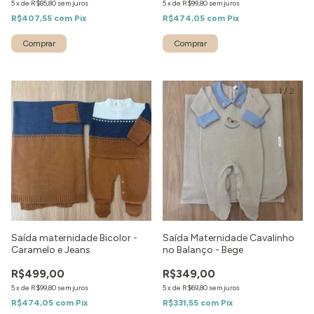
5
x
de
R$85,80
sem juros
5
x
de
R$99,80
sem juros
R$407,55
com
Pix
R$474,05
com
Pix
Comprar
Comprar
1
/
2
Saída maternidade Bicolor -
Saída Maternidade Cavalinho
Caramelo e Jeans
no Balanço - Bege
R$499,00
R$349,00
5
x
de
R$99,80
sem juros
5
x
de
R$69,80
sem juros
R$474,05
com
Pix
R$331,55
com
Pix