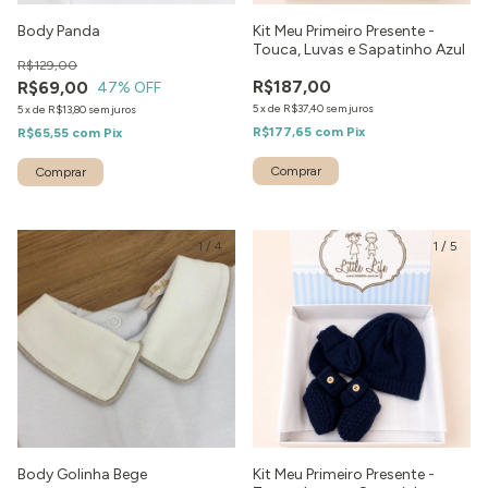
Body Panda
Kit Meu Primeiro Presente -
Touca, Luvas e Sapatinho Azul
R$129,00
R$187,00
R$69,00
47
% OFF
5
x
de
R$37,40
sem juros
5
x
de
R$13,80
sem juros
R$177,65
com
Pix
R$65,55
com
Pix
Comprar
1
/
4
1
/
5
Body Golinha Bege
Kit Meu Primeiro Presente -