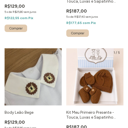
Touca, Luvas e Sapatinho
R$129,00
Marinho
R$187,00
5
x
de
R$25,80
sem juros
5
x
de
R$37,40
sem juros
R$122,55
com
Pix
R$177,65
com
Pix
Comprar
1
/
2
1
/
5
Body Leão Bege
Kit Meu Primeiro Presente -
Touca, Luvas e Sapatinho
R$129,00
Caramelo
R$187,00
5
x
de
R$25,80
sem juros