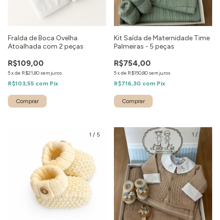
Fralda de Boca Ovelha
Kit Saída de Maternidade Time
Atoalhada com 2 peças
Palmeiras - 5 peças
R$109,00
R$754,00
5
x
de
R$21,80
sem juros
5
x
de
R$150,80
sem juros
R$103,55
com
Pix
R$716,30
com
Pix
1
/
5
1
/
10