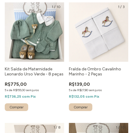
1
/
10
1
/
3
Kit Saída de Maternidade
Fralda de Ombro Cavalinho
Leonardo Urso Verde - 8 peças
Marinho - 2 Peças
R$775,00
R$139,00
5
x
de
R$155,00
sem juros
5
x
de
R$27,80
sem juros
R$736,25
com
Pix
R$132,05
com
Pix
Comprar
1
/
8
1
/
10