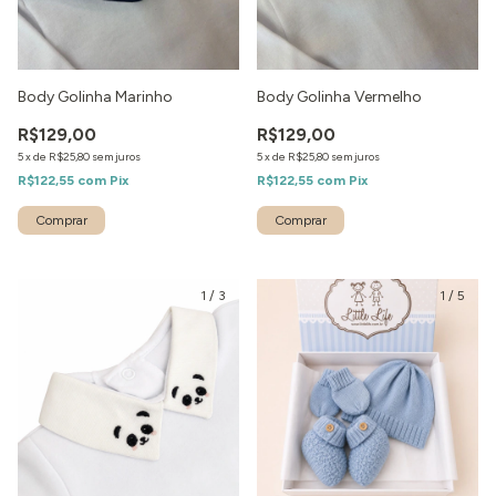
Body Golinha Marinho
Body Golinha Vermelho
R$129,00
R$129,00
5
x
de
R$25,80
sem juros
5
x
de
R$25,80
sem juros
R$122,55
com
Pix
R$122,55
com
Pix
1
/
3
1
/
5