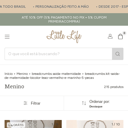
• PERSONALIZAÇÃO FEITO A MÃO
• DESDE 2017 - ESPECIALISTA EM SA
ATÉ 10% OFF (5% PAGAMENTO NO PIX + 5% CUPOM
PRIMEIRACOMPRA)
0
Início
>
Menino
>
breadcrumbs.saida-maternidade
>
breadcrumbs.kit-saida-
de-maternidade-bicolor-leao-vermelho-e-marinho-5-pecas
Menino
215 produtos
Ordenar por:
Filtrar
Destaque
1
/
8
1
/
10
GRÁTIS